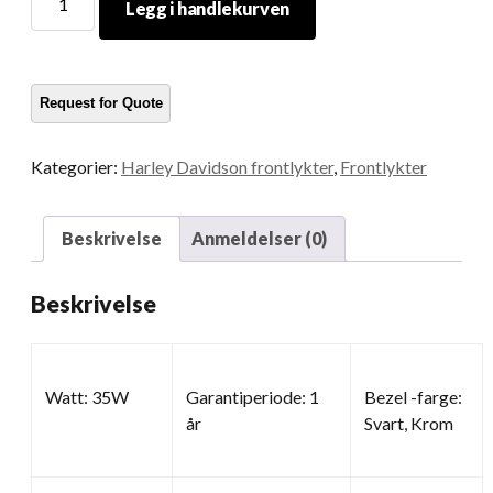
Legg i handlekurven
Tommers
motorsykkellys
mengde
Kategorier:
Harley Davidson frontlykter
,
Frontlykter
Beskrivelse
Anmeldelser (0)
Beskrivelse
Watt: 35W
Garantiperiode: 1
Bezel -farge:
år
Svart, Krom