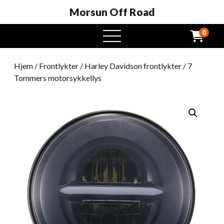
Morsun Off Road
0
Åpen
meny
Hjem
/
Frontlykter
/
Harley Davidson frontlykter
/ 7
Tommers motorsykkellys