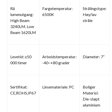
Rå
Fargetemperatur:
Strålingstype:
lumenutgang:
6500K
Høy/lav
High Beam
stråle
3240LM, Low
Beam 1620LM
Levetid: ≥50
Arbeidstemperatur:
Diameter: 7”
000 timer
-40~+80 grader
Sertifikat:
Linsemateriale: PC
Boliger
CE,ROHS,IP67
Materisl:
Die-støpt
aluminium