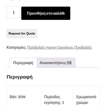
7
Προσθήκη στο καλάθι
Ίντσα
μοτοσικλέτας
ποσότητα
Κατηγορίες:
Προβολείς Harley Davidson
,
Προβολείς
Περιγραφή
Ανασκοπήσεις (0)
Περιγραφή
Βάτ: 35W
Περίοδος
Χρωματιστό
εγγύησης: 1
χρώμα: