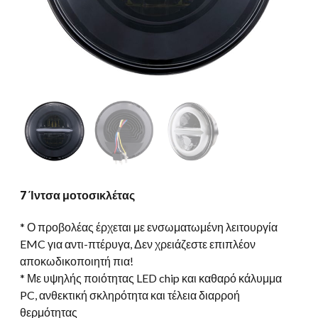
7 Ίντσα μοτοσικλέτας
* Ο προβολέας έρχεται με ενσωματωμένη λειτουργία
EMC για αντι-πτέρυγα, Δεν χρειάζεστε επιπλέον
αποκωδικοποιητή πια!
* Με υψηλής ποιότητας LED chip και καθαρό κάλυμμα
PC, ανθεκτική σκληρότητα και τέλεια διαρροή
θερμότητας