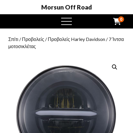
Morsun Off Road
0
μενού
Σπίτι
/
Προβολείς
/
Προβολείς Harley Davidson
/ 7 Ίντσα
μοτοσικλέτας