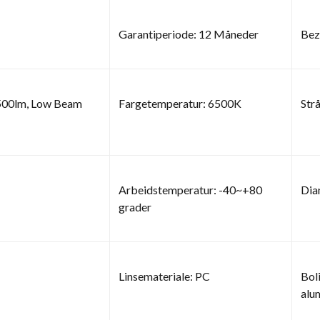
Garantiperiode: 12 Måneder
Beze
500lm, Low Beam
Fargetemperatur: 6500K
Strå
Arbeidstemperatur: -40~+80
Dia
grader
Linsemateriale: PC
Bol
alu