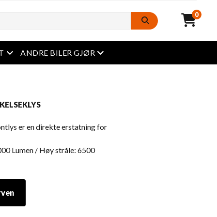
0
Åpen meny
Åpen meny
T
ANDRE BILER GJØR
ELSEKLYS
ontlys er en direkte erstatning for
3000 Lumen / Høy stråle: 6500
rven