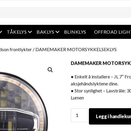
Åpen meny
Åpen meny
Åpen meny
TÅKELYS
BAKLYS
BLINKLYS
OFFROAD LIGH
dson frontlykter
/ DAMEMAKER MOTORSYKKELSEKLYS
DAMEMAKER MOTORSYKK
● Enkelt å installere – JL 7″ Fr
aksjehåndslyktene dine.
● Stor synlighet – Lavstråle: 
Lumen
DAMEMAKER
Legg i handleku
MOTORSYKKELSEKLYS
mengde