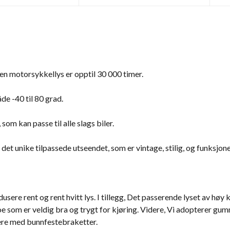
en motorsykkellys er opptil 30 000 timer.
e -40 til 80 grad.
m kan passe til alle slags biler.
det unike tilpassede utseendet, som er vintage, stilig, og funksjonel
e rent og rent hvitt lys. I tillegg, Det passerende lyset av høy kval
e som er veldig bra og trygt for kjøring. Videre, Vi adopterer gum
kere med bunnfestebraketter.