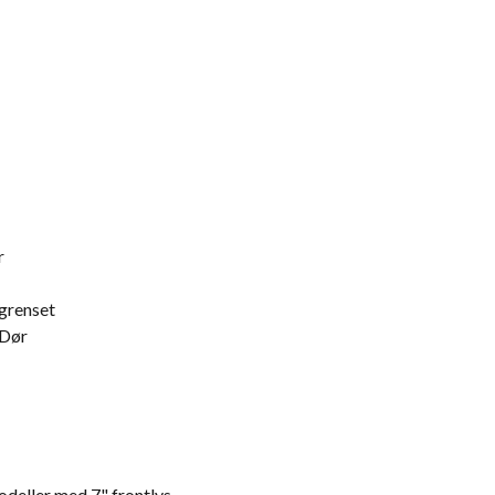
r
grenset
 Dør
deller med 7" frontlys