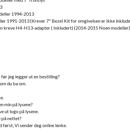
13
deller 1994-2013
ler 1991-2013 (Krever 7" Bezel Kit for omgivelsen er ikke inklude
an kreve H4-H13-adapter ( Inkludert) (2014-2015 Noen modeller
før jeg legger ut en bestilling?
 som du ba om.
se.
en min på lysene?
ve ut logo på lysene.
 på nettet?
d først, Vi sender deg online lenke.