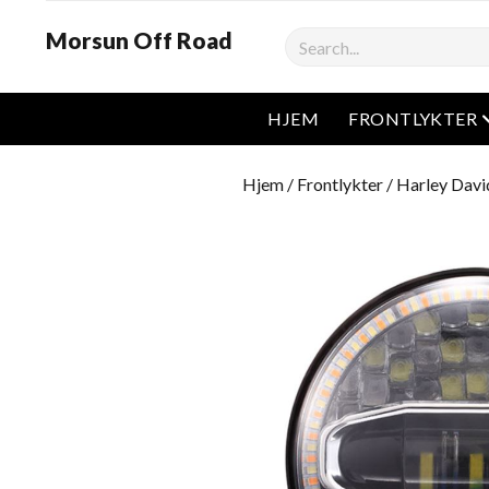
Morsun Off Road
Søk
HJEM
FRONTLYKTER
Hjem
/
Frontlykter
/
Harley Davi