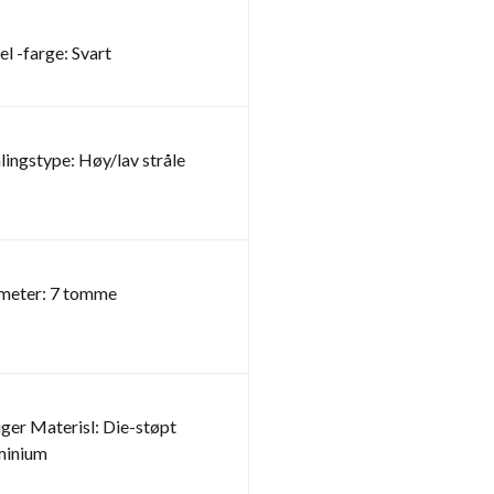
l -farge: Svart
lingstype: Høy/lav stråle
meter: 7 tomme
iger Materisl: Die-støpt
minium