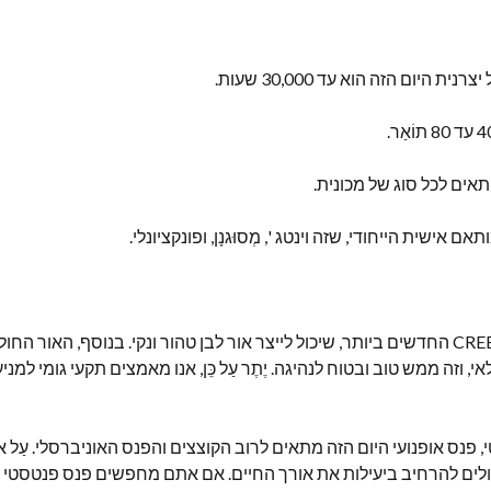
היום הזה הוא עד 30,000 שעות.
אים לכל סוג של מכונית.
ישית הייחודי, שזה וינטג ', מְסוּגנָן, ופונקציונלי.
פנס אופנועי היום הזה עשוי משבבי CREE החדשים ביותר, שיכול לייצר אור לבן טהור ונקי. בנו
וזה ממש טוב ובטוח לנהיגה. יֶתֶר עַל כֵּן, אנו מאמצים תקעי גומי למנ
 פנס אופנועי היום הזה מתאים לרוב הקוצצים והפנס האוניברסלי. עַל אכ
יכולים להרחיב ביעילות את אורך החיים. אם אתם מחפשים פנס פנטסטי