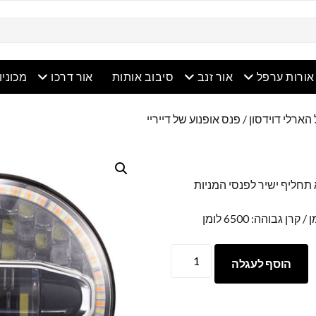
ריט פתוח
תפריט פתוח
תפריט פתוח
תפריט פ
אורות ערפל
אור זנב
סיבוב אותות
אור דרכו
מכוניו
ארלי דוידסון
/ פנס אופנוע של דייריי
– ה- JL 7″ פנס הוא תחליף ישיר לפנסי המניות
פנס
הוסף לעגלה
אופנוע
של
דייריי