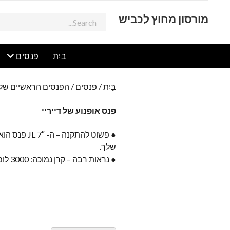
מורסון מחוץ לכביש
לְחַפֵּשׂ
תפריט פתוח
תפ
בַּיִת
פנסים
בַּיִת
/
פנסים
/
הפנסים הראשיים של ה
פנס אופנוע של דייריי
● פשוט להתקנה 
שלך.
● נראות רבה – קרן נמוכה: 3000 לומן / קרן גבוהה: 6500 לומן