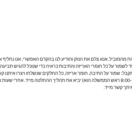
מהמוביל. אנא צלם את הנזק והודיע ​​לנו בהקדם האפשרי, אנו נחליף 
ד לשמור על כל חומרי האריזה והתיבות כראיה כדי שנוכל להגיש תביעה 
קבל: שמור על התיבה, חומר אריזה, כל החלקים שנשלחו ויצרו איתנו קש
תהליך רזולוציה: שעות עסקים (8:00-5:00 ראש הממשלה הוא) יביא את תהליך ההחלטה מייד.
איתך קשר מייד.