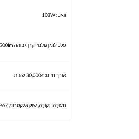
וואט: 108W
פלט לומן גולמי: קרן גבוהה 6500lm, קרן נמוכה 3000lm
אורך חיים: ≥30,000 שעות
תְעוּדָה: נְקוּדָה, שוק אלקטרוני, IP67