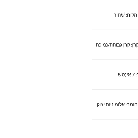
לוח: שָׁחוֹר
רן: קרן גבוהה/נמוכה
נְטשׁ
חומר: אלומיניום יצוק