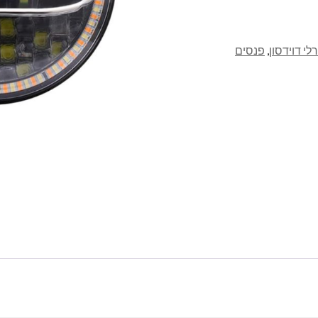
כַּמוּת
י דוידסון
,
פנסים