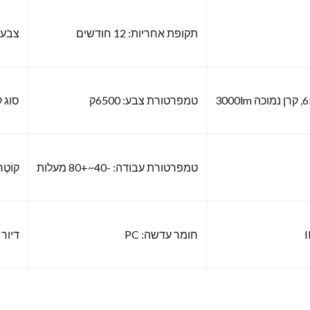
תקופת אחריות: 12 חודשים
צבע ה
טמפרטורת צבע: 6500ק
סוג ק
טמפרטורת עבודה: -40~+80 מעלות
קוֹטֶר: 7 אִי
חומר עדשה: PC
דיור 