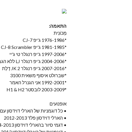
התאמה:
מְכוֹנִית
*1976-1986 ג'יפ CJ-7
*1981-1985 ג'יפ CJ-8 Scrambler
*1997-2006 ג'יפ רנגלר טי ג'יי
*2004-2006 ג'יפ רנגלר LJ ללא הגבלה
*2007-2016 ג'יפ רנגלר JK 2 דֶלֶת
*שברולט איסוף משאית 3100
*1992-2001 אני הגנרל האמר
*2003-2009 לובסטר H1 & H2
אופנועים
• כל דוגמניות של הארלי דוידסון עם 7" פָּנָס קִדמִי
• הארלי דוידסון פלד 2012-2013
• דגמי סיור בהארלי דוידסון 1994-2013
• דוגמניות של הארלי דוידסון Softail 1991-2013 (דורש 7" ערכת לוחית לסראת לא כלולה!)