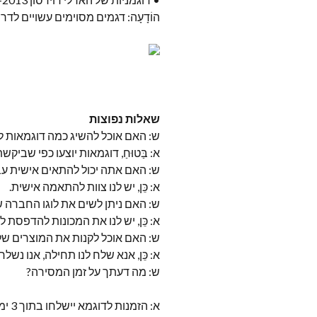
הוֹדָעָה: דגמים מסוימים עשויים לדרוש מתאם H4-H13 ( כּוֹלֵל) (015
שאלות נפוצות
ש: האם אוכל להשיג כמה דוגמאות 
א: בַּטוּחַ, דוגמאות יוצעו כפי שביקשת
ש: האם אתה יכול להתאים אישית עב
א: כֵּן, יש לנו צוות להתאמה אישית.
ש: האם ניתן לשים את לוגו החברה ש
א: כֵּן, יש לנו את המכונות להדפסת לו
ש: האם אוכל לקנות את המוצרים שלך
א: כֵּן, אנא שלח לנו תחילה, אנו נשלח
ש: מה דעתך על זמן המסירה?
א: הזמנות לדוגמא יישלחו בתוך 3 ימים. הזמנות גדולות יישלחו פנימה 7-15 ימים( היה תלוי בכמות ההזמנה)