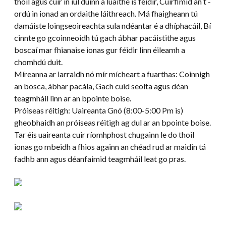
thoil agus cuir in iúl dúinn a luaithe is féidir, Cuirfimid an t -
ordú in ionad an ordaithe láithreach. Má fhaigheann tú
damáiste loingseoireachta sula ndéantar é a dhíphacáil, Bí
cinnte go gcoinneoidh tú gach ábhar pacáistithe agus
boscaí mar fhianaise ionas gur féidir linn éileamh a
chomhdú duit.
Míreanna ar iarraidh nó mír mícheart a fuarthas: Coinnigh
an bosca, ábhar pacála, Gach cuid seolta agus déan
teagmháil linn ar an bpointe boise.
Próiseas réitigh: Uaireanta Gnó (8:00-5:00 Pm is)
gheobhaidh an próiseas réitigh ag dul ar an bpointe boise.
Tar éis uaireanta cuir ríomhphost chugainn le do thoil
ionas go mbeidh a fhios againn an chéad rud ar maidin tá
fadhb ann agus déanfaimid teagmháil leat go pras.