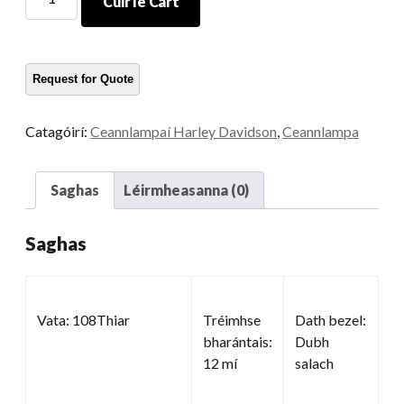
Cuir le Cart
gluaisrothar
laethúil
cainníocht
Catagóirí:
Ceannlampaí Harley Davidson
,
Ceannlampa
Saghas
Léirmheasanna (0)
Saghas
Vata: 108Thiar
Tréimhse
Dath bezel:
bharántais:
Dubh
12 mí
salach