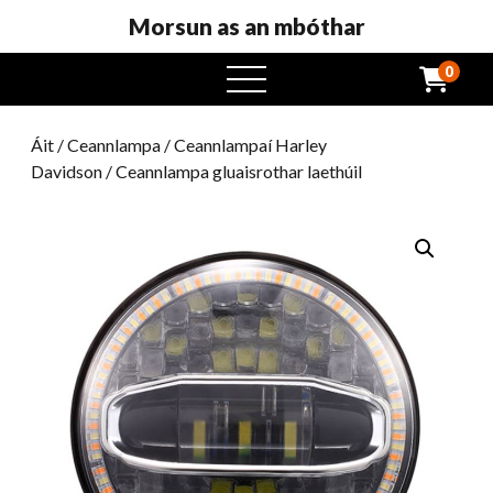
Morsun as an mbóthar
0
roghchlár
oscailte
Áit
/
Ceannlampa
/
Ceannlampaí Harley
Davidson
/ Ceannlampa gluaisrothar laethúil