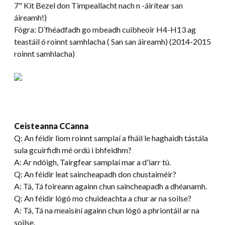
7" Kit Bezel don Timpeallacht nach n -áirítear san
áireamh!)
Fógra: D’fhéadfadh go mbeadh cuibheoir H4-H13 ag
teastáil ó roinnt samhlacha ( San san áireamh) (2014-2015
roinnt samhlacha)
Ceisteanna CCanna
Q: An féidir liom roinnt samplaí a fháil le haghaidh tástála
sula gcuirfidh mé ordú i bhfeidhm?
A: Ar ndóigh, Tairgfear samplaí mar a d'iarr tú.
Q: An féidir leat saincheapadh don chustaiméir?
A: Tá, Tá foireann againn chun saincheapadh a dhéanamh.
Q: An féidir lógó mo chuideachta a chur ar na soilse?
A: Tá, Tá na meaisíní againn chun lógó a phriontáil ar na
soilse.