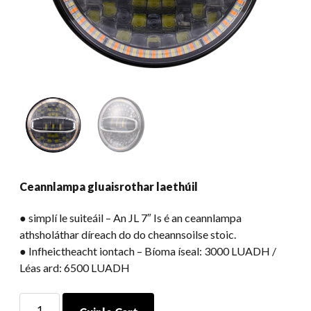
Ceannlampa gluaisrothar laethúil
● simplí le suiteáil – An JL 7″ Is é an ceannlampa
athsholáthar díreach do do cheannsoilse stoic.
● Infheictheacht iontach – Bíoma íseal: 3000 LUADH /
Léas ard: 6500 LUADH
Ceannlampa