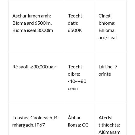
Aschur lumen amh:
Teocht
Cineál
Bíoma ard 6500lm,
dath:
bhíoma:
Bíoma íseal 3000lm
6500K
Bhíoma
ard/íseal
Ré saoil: ≥30,000 uair
Teocht
Lárlíne: 7
oibre:
orinte
-40~+80
céim
Teastas: Caoineach, R-
Ábhar
Aterisl
mhargadh, IP67
lionsa: CC
tithíochta:
Alúmanam