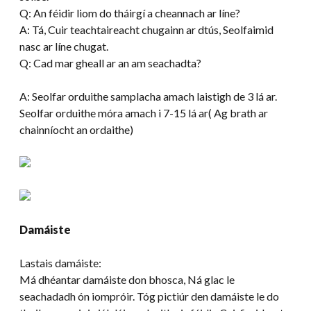
Q: An féidir liom do tháirgí a cheannach ar líne?
A: Tá, Cuir teachtaireacht chugainn ar dtús, Seolfaimid
nasc ar líne chugat.
Q: Cad mar gheall ar an am seachadta?
A: Seolfar orduithe samplacha amach laistigh de 3 lá ar.
Seolfar orduithe móra amach i 7-15 lá ar( Ag brath ar
chainníocht an ordaithe)
Damáiste
Lastais damáiste:
Má dhéantar damáiste don bhosca, Ná glac le
seachadadh ón iompróir. Tóg pictiúr den damáiste le do