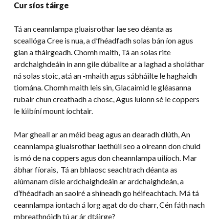
Cur síos táirge
Tá an ceannlampa gluaisrothar lae seo déanta as
sceallóga Cree is nua, a d’fhéadfadh solas bán íon agus
glan a tháirgeadh. Chomh maith, Tá an solas rite
ardchaighdeáin in ann gile dúbailte ar a laghad a sholáthar
ná solas stoic, atá an -mhaith agus sábháilte le haghaidh
tiomána. Chomh maith leis sin, Glacaimid le gléasanna
rubair chun creathadh a chosc, Agus luíonn sé le coppers
le lúibíní mount íochtair.
Mar gheall ar an méid beag agus an dearadh dlúth, An
ceannlampa gluaisrothar laethúil seo a oireann don chuid
is mó de na coppers agus don cheannlampa uilíoch. Mar
ábhar fíorais, Tá an bhlaosc seachtrach déanta as
alúmanam dísle ardchaighdeáin ar ardchaighdeán, a
d’fhéadfadh an saolré a shíneadh go héifeachtach. Má tá
ceannlampa iontach á lorg agat do do charr, Cén fáth nach
mbreathnóidh tú ar ár dtáirge?