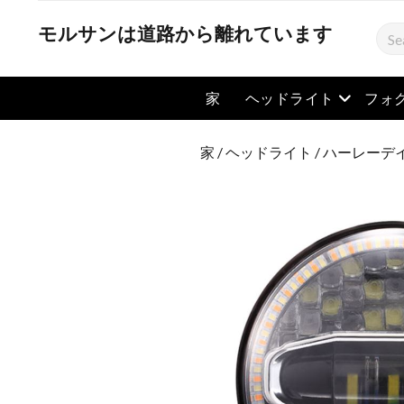
モルサンは道路から離れています
検
索
メニュー
家
ヘッドライト
フォ
家
/
ヘッドライト
/
ハーレーデ