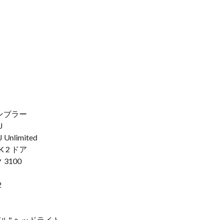
ランブラー
J
nlimited
K 2 ドア
3100
2
ル" ヘッドライト