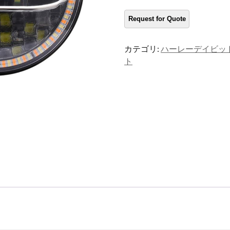
ー
カ
ー
の
カテゴリ:
ハーレーデイビッ
オ
ト
ー
ト
バ
イ
ヘ
ッ
ド
ラ
イ
ト
量