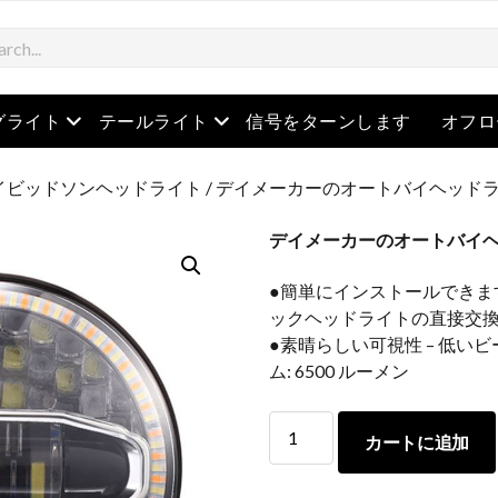
を開きます
メニューを開きます
メニューを開きます
グライト
テールライト
信号をターンします
オフロ
イビッドソンヘッドライト
/ デイメーカーのオートバイヘッド
デイメーカーのオートバイ
●簡単にインストールできます 
ックヘッドライトの直接交換
●素晴らしい可視性 – 低いビーム
ム: 6500 ルーメン
デ
カートに追加
イ
メ