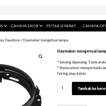
Buka menu
Buka menu
US
CAHAYA EKOR
PUTAR ISYARAT
CAHAYA OF
ley Davidson
/ Daymaker mengetuai lampu
Daymaker mengetuai lam
* Senang dipasang, Tiada ara
* Bantu untuk memperbaiki l
fairing atau kabin.
Daymaker
Tambah ke kere
mengetuai
lampu
kuantiti