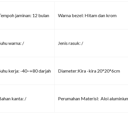
Tempoh jaminan: 12 bulan
Warna bezel: Hitam dan krom
Suhu warna: /
Jenis rasuk: /
Suhu kerja: -40~+80 darjah
Diameter:Kira -kira 20*20*6cm
Bahan kanta: /
Perumahan Materisl: Aloi aluminiu