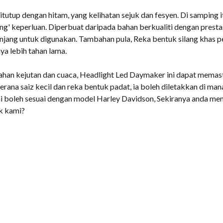
utup dengan hitam, yang kelihatan sejuk dan fesyen. Di samping itu
g' keperluan. Diperbuat daripada bahan berkualiti dengan prestas
jang untuk digunakan. Tambahan pula, Reka bentuk silang khas 
ya lebih tahan lama.
ahan kejutan dan cuaca, Headlight Led Daymaker ini dapat memas
rana saiz kecil dan reka bentuk padat, ia boleh diletakkan di ma
i boleh sesuai dengan model Harley Davidson, Sekiranya anda me
k kami?