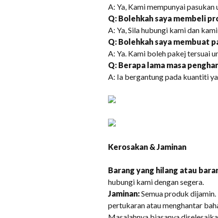
A: Ya, Kami mempunyai pasukan 
Q: Bolehkah saya membeli pr
A: Ya, Sila hubungi kami dan kam
Q: Bolehkah saya membuat pa
A: Ya. Kami boleh pakej tersuai u
Q: Berapa lama masa pengha
A: Ia bergantung pada kuantiti y
Kerosakan & Jaminan
Barang yang hilang atau baran
hubungi kami dengan segera.
Jaminan:
Semua produk dijamin.
pertukaran atau menghantar baha
Masalahnya biasanya diselesaikan