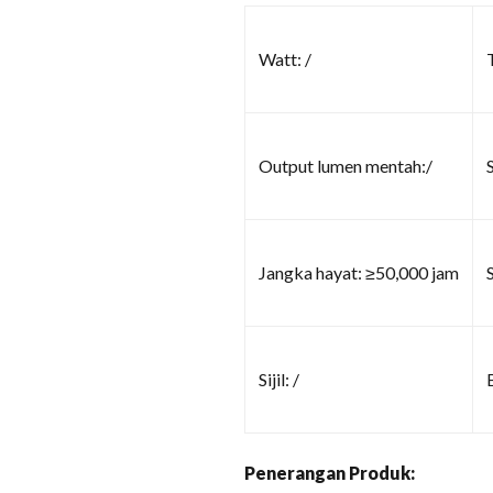
Watt: /
Output lumen mentah:/
Jangka hayat: ≥50,000 jam
Sijil: /
Penerangan Produk: