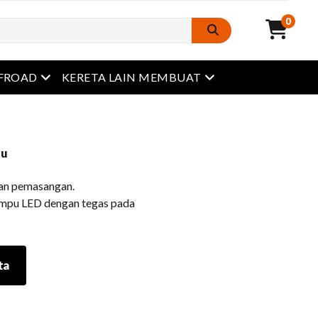
0
Buka menu
Buka menu
FROAD
KERETA LAIN MEMBUAT
pu
han pemasangan.
ampu LED dengan tegas pada
ta