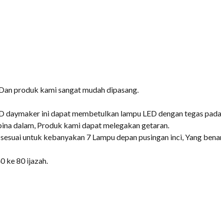
 Dan produk kami sangat mudah dipasang.
D daymaker ini dapat membetulkan lampu LED dengan tegas pada f
rbina dalam, Produk kami dapat melegakan getaran.
eh sesuai untuk kebanyakan 7 Lampu depan pusingan inci, Yang ben
40 ke 80 ijazah.