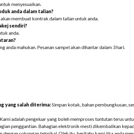
untuk menyesuaikan.
oduk anda dalam talian?
i akan membuat kontrak dalam talian untuk anda.
kej sendiri?
ntuk anda.
ntaran?
ang anda mahukan. Pesanan sampel akan dihantar dalam 3 hari.
g yang salah diterima:
Simpan kotak, bahan pembungkusan, sem
 Kami adalah pengeluar yang boleh memproses tuntutan terus un
gian penggantian. Bahagian elektronik mesti dikembalikan kepad
 dengan sokongan teknikal, Oleh itu, beritahu kami jika anda men