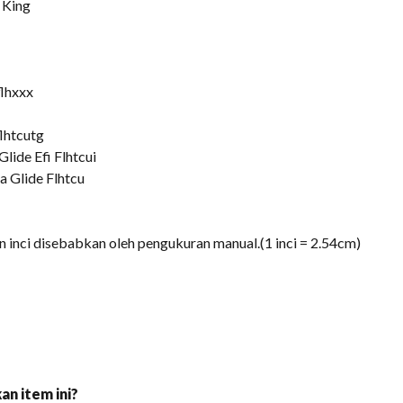
 King
flhxxx
flhtcutg
lide Efi Flhtcui
a Glide Flhtcu
 inci disebabkan oleh pengukuran manual.(1 inci = 2.54cm)
n item ini?