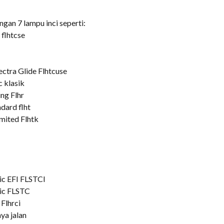
an 7 lampu inci seperti:
flhtcse
ctra Glide Flhtcuse
 klasik
ng Flhr
dard flht
mited Flhtk
ic EFI FLSTCI
sic FLSTC
Flhrci
ya jalan