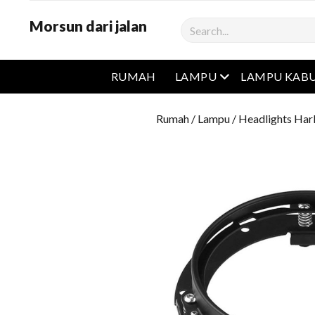
Morsun dari jalan
Cari
Buka menu
RUMAH
LAMPU
LAMPU KAB
Rumah
/
Lampu
/
Headlights Har