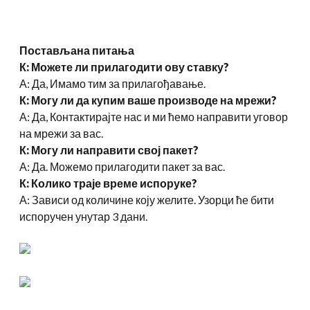
Постављана питања
К: Можете ли прилагодити ову ставку?
А: Да, Имамо тим за прилагођавање.
К: Могу ли да купим ваше производе на мрежи?
А: Да, Контактирајте нас и ми ћемо направити уговор
на мрежи за вас.
К: Могу ли направити свој пакет?
А: Да. Можемо прилагодити пакет за вас.
К: Колико траје време испоруке?
А: Зависи од количине коју желите. Узорци ће бити
испоручен унутар 3 дани.