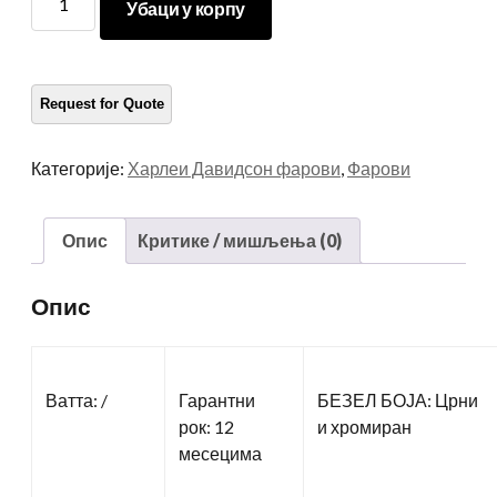
Убаци у корпу
ЛЕД
фарова
количина
Категорије:
Харлеи Давидсон фарови
,
Фарови
Опис
Критике / мишљења (0)
Опис
Ватта: /
Гарантни
БЕЗЕЛ БОЈА: Црни
рок: 12
и хромиран
месецима