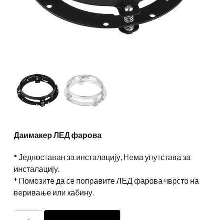
Даимакер ЛЕД фарова
* Једноставан за инсталацију, Нема упутстава за
инсталацију.
* Помозите да се поправите ЛЕД фарова чврсто на
веривање или кабину.
Даимакер