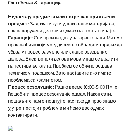
Оштећења & Гаранција
Недостају предмети или погрешан примљени
предмет:
Задржати кутију, паковање материјала,
сви испоручени делови и одмах нас контактирајте.
Гаранције:
Сви производи су загарантовани. Ми смо
произвођачи који могу директно обрадити тврдње да
убрзају процес размене или слање резервних
делова. Електронски делови морају нам се вратити
на тестирање клупа. Проблем се обично решава
техничком подршком, Зато нас јавите ако имате
проблема са квалитетом.
Процес резолуције:
Радно време (8:00-5:00 Пм је)
ће добити процес резолуције одмах. Након сати,
пошаљите нам е-поштујте нас тако да прво знамо
ујутро, постоји проблем и ми ћемо вас одмах
контактирати.