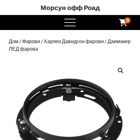
Морсун офф Роад
0
отворен
мени
Дом
/
Фарови
/
Харлеи Давидсон фарови
/ Даимакер
ЛЕД фарова