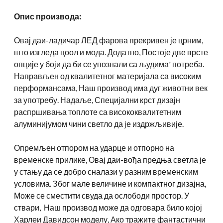
Опис производа:
Овај даи-ладичар ЛЕД фарова прекривен је црним,
што изгледа цоол и мода. Додатно, Постоје две врсте
опције у боји да би се упознали са људима' потреба.
Направљен од квалитетног материјала са високим
перформансама, Наш производ има дуг животни век
за употребу. Надаље, Специјални крст дизајн
распршивања топлоте са висококвалитетним
алуминијумом чини светло да је издржљивије.
Опремљен отпором на ударце и отпорно на
временске прилике, Овај даи-вођа предња светла је
у стању да се добро сналази у разним временским
условима. Због мале величине и компактног дизајна,
Може се сместити свуда да ослободи простор. У
ствари, Наш производ може да одговара било којој
Харлеи Давидсон моделу, Ако тражите фантастични