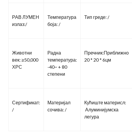
РАВ ЛУМЕН
Температура
Тип греде: /
излаз:/
боја: /
Животни
Радна
Пречник:Приближно
век: ≥50,000
температура:
20 * 20 * 6цм
ХРС
-40~ + 80
степени
Сертификат:
Материјал
Кућиште материсл:
/
сочива: /
Алуминијумска
легура