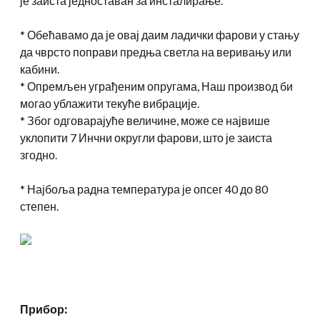
је заиста једноставан за инсталирање.
* Обећавамо да је овај даим ладички фарови у стању
да чврсто поправи предња светла на веривању или
кабини.
* Опремљен уграђеним опругама, Наш производ би
могао ублажити текуће вибрације.
* Због одговарајуће величине, може се највише
уклопити 7 Инчни округли фарови, што је заиста
згодно.
* Најбоља радна температура је опсег 40 до 80
степен.
Прибор: