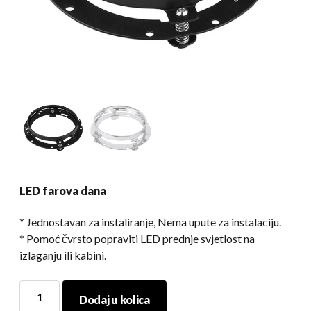
LED farova dana
* Jednostavan za instaliranje, Nema upute za instalaciju.
* Pomoć čvrsto popraviti LED prednje svjetlost na
izlaganju ili kabini.
LED
Dodaj u kolica
farova