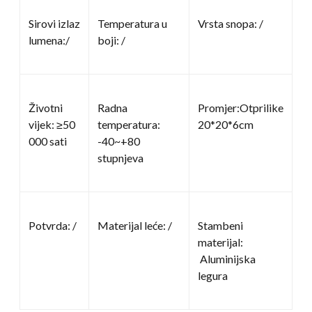
Sirovi izlaz
Temperatura u
Vrsta snopa: /
lumena:/
boji: /
Životni
Radna
Promjer:Otprilike
vijek: ≥50
temperatura:
20*20*6cm
000 sati
-40~+80
stupnjeva
Potvrda: /
Materijal leće: /
Stambeni
materijal:
Aluminijska
legura