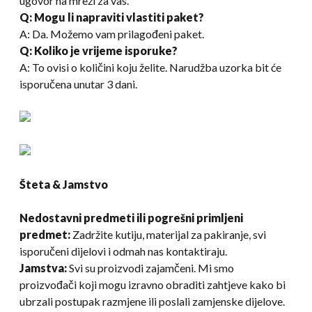
ugovor na mreži za vas.
Q: Mogu li napraviti vlastiti paket?
A: Da. Možemo vam prilagođeni paket.
Q: Koliko je vrijeme isporuke?
A: To ovisi o količini koju želite. Narudžba uzorka bit će
isporučena unutar 3 dani.
Šteta & Jamstvo
Nedostavni predmeti ili pogrešni primljeni
predmet:
Zadržite kutiju, materijal za pakiranje, svi
isporučeni dijelovi i odmah nas kontaktiraju.
Jamstva:
Svi su proizvodi zajamčeni. Mi smo
proizvođači koji mogu izravno obraditi zahtjeve kako bi
ubrzali postupak razmjene ili poslali zamjenske dijelove.