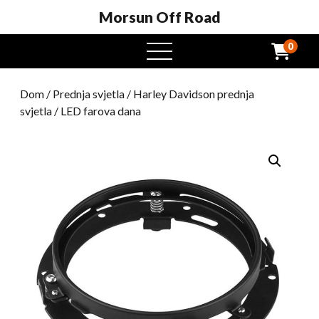
Morsun Off Road
0
Otvoreni
izbornik
Dom
/
Prednja svjetla
/
Harley Davidson prednja
svjetla
/ LED farova dana