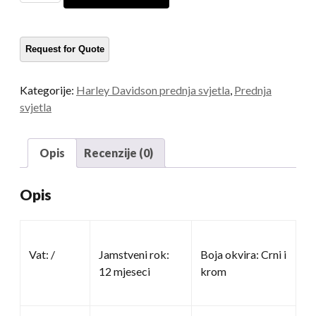
dana
količina
Kategorije:
Harley Davidson prednja svjetla
,
Prednja
svjetla
Opis
Recenzije (0)
Opis
Vat: /
Jamstveni rok:
Boja okvira: Crni i
12 mjeseci
krom