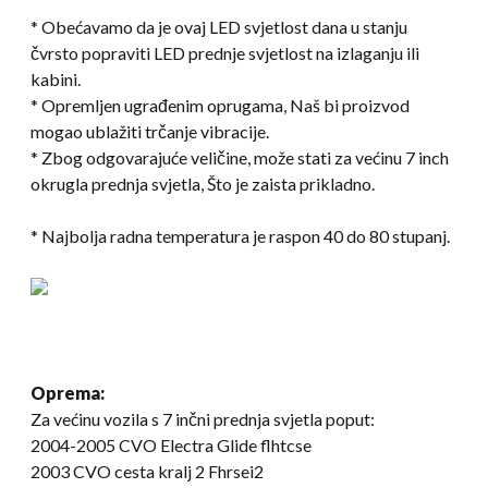
* Obećavamo da je ovaj LED svjetlost dana u stanju
čvrsto popraviti LED prednje svjetlost na izlaganju ili
kabini.
* Opremljen ugrađenim oprugama, Naš bi proizvod
mogao ublažiti trčanje vibracije.
* Zbog odgovarajuće veličine, može stati za većinu 7 inch
okrugla prednja svjetla, Što je zaista prikladno.
* Najbolja radna temperatura je raspon 40 do 80 stupanj.
Oprema:
Za većinu vozila s 7 inčni prednja svjetla poput:
2004-2005 CVO Electra Glide flhtcse
2003 CVO cesta kralj 2 Fhrsei2