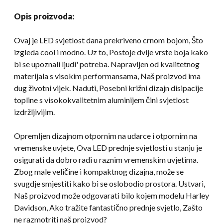
Opis proizvoda:
Ovaj je LED svjetlost dana prekriveno crnom bojom, Što
izgleda cool i modno. Uz to, Postoje dvije vrste boja kako
bi se upoznali ljudi' potreba. Napravljen od kvalitetnog
materijala s visokim performansama, Naš proizvod ima
dug životni vijek. Naduti, Posebni križni dizajn disipacije
topline s visokokvalitetnim aluminijem čini svjetlost
izdržljivijim.
Opremljen dizajnom otpornim na udarce i otpornim na
vremenske uvjete, Ova LED prednje svjetlosti u stanju je
osigurati da dobro radi u raznim vremenskim uvjetima.
Zbog male veličine i kompaktnog dizajna, može se
svugdje smjestiti kako bi se oslobodio prostora. Ustvari,
Naš proizvod može odgovarati bilo kojem modelu Harley
Davidson, Ako tražite fantastično prednje svjetlo, Zašto
ne razmotriti naš proizvod?