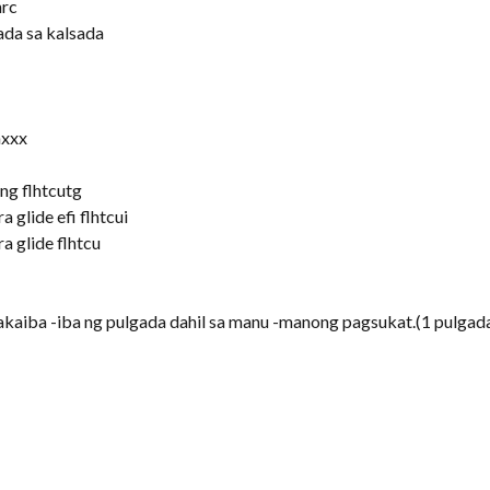
hrc
da sa kalsada
hxxx
ng flhtcutg
 glide efi flhtcui
a glide flhtcu
kaiba -iba ng pulgada dahil sa manu -manong pagsukat.(1 pulga