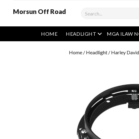
Morsun Off Road
Maghanap
Buksan ang men
HOME
HEADLIGHT
MGA ILAW 
Home
/
Headlight
/
Harley David