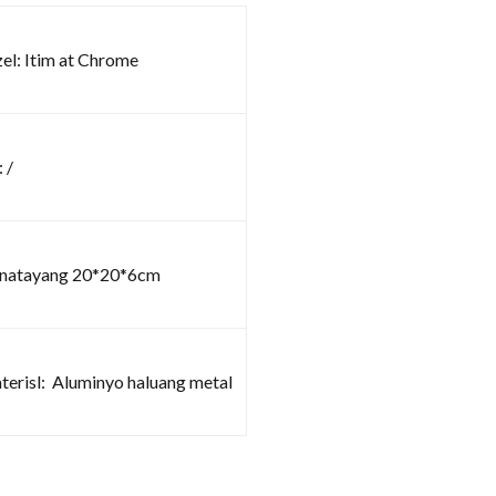
el: Itim at Chrome
 /
inatayang 20*20*6cm
erisl: Aluminyo haluang metal