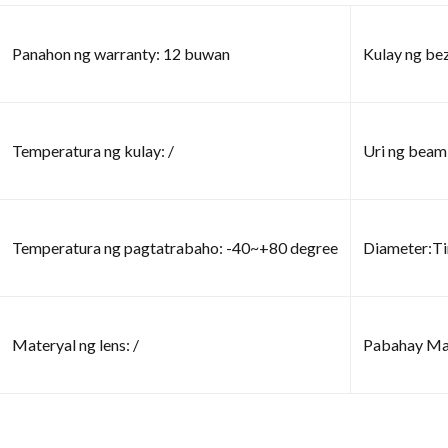
Panahon ng warranty: 12 buwan
Kulay ng bez
Temperatura ng kulay: /
Uri ng beam:
Temperatura ng pagtatrabaho: -40~+80 degree
Diameter:T
Materyal ng lens: /
Pabahay Mat