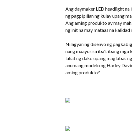
Ang daymaker LED headlight na i
ng pagpipilian ng kulay upang m
Ang aming produkto ay may mahab
ng init na may mataas na kalidad
Nilagyan ng disenyo ng pagkabig
nang maayos sa iba't ibang mga k
lahat ng dako upang maglabas n
anumang modelo ng Harley Davids
aming produkto?