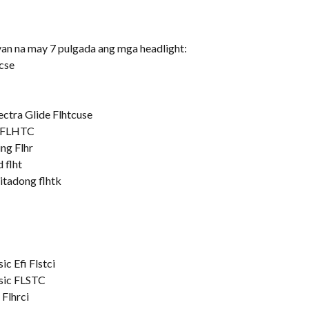
an na may 7 pulgada ang mga headlight:
cse
ctra Glide Flhtcuse
c FLHTC
ng Flhr
 flht
itadong flhtk
c Efi Flstci
ssic FLSTC
Flhrci