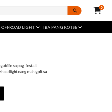
0
Buksan ang menu
Buksan ang menu
OFFROAD LIGHT
IBA PANG KOTSE
gubilin sa pag -install.
 headlight nang mahigpit sa