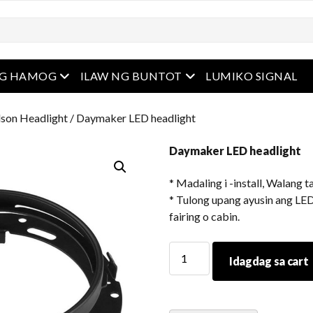
u
Buksan ang menu
Buksan ang menu
NG HAMOG
ILAW NG BUNTOT
LUMIKO SIGNAL
son Headlight
/ Daymaker LED headlight
Daymaker LED headlight
* Madaling i -install, Walang ta
* Tulong upang ayusin ang LED
fairing o cabin.
Daymaker
Idagdag sa cart
LED
headlight
dami