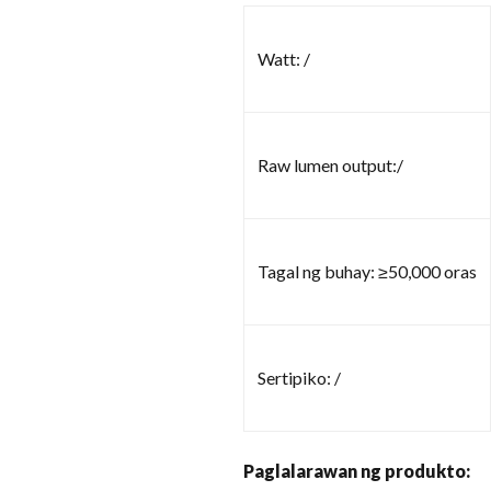
Watt: /
Raw lumen output:/
Tagal ng buhay: ≥50,000 oras
Sertipiko: /
Paglalarawan ng produkto: