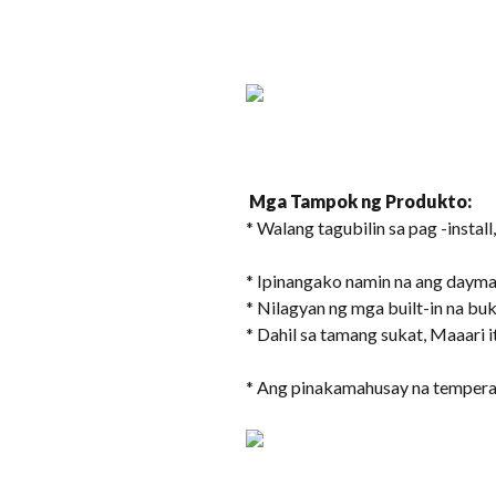
Mga Tampok ng Produkto:
* Walang tagubilin sa pag -install
* Ipinangako namin na ang dayma
* Nilagyan ng mga built-in na b
* Dahil sa tamang sukat, Maaari 
* Ang pinakamahusay na temperat