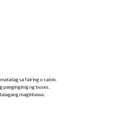
atatag sa fairing o cabin.
g panginginig ng boses.
g talagang maginhawa.