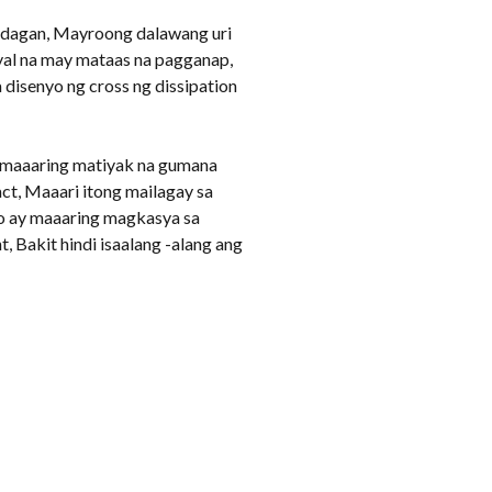
agdagan, Mayroong dalawang uri
yal na may mataas na pagganap,
isenyo ng cross ng dissipation
y maaaring matiyak na gumana
ct, Maaari itong mailagay sa
o ay maaaring magkasya sa
Bakit hindi isaalang -alang ang