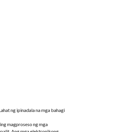
Lahat ng ipinadala na mga bahagi
ring magproseso ng mga
palit. Ang mga elektronikong