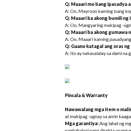
Q: Maaari mo bang ipasadya a
A: Oo, Mayroon kaming isang ko
Q: Maaari ba akong bumili ng
A: Oo, Mangyaring makipag -ugnay
Q: Maaari ba akong gumawa ng
A: Oo. Maaari kaming pasadyang 
Q: Gaano katagal ang oras ng
A: Ito ay nakasalalay sa dami na
Pinsala & Warranty
Nawawalang mga item o malin
at makipag -ugnay sa amin kaaga
Mga garantiya:
Ang lahat ng m
paghahabol nang direkta upang m