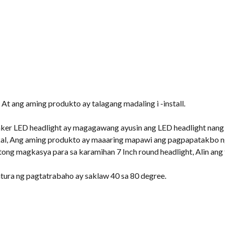
, At ang aming produkto ay talagang madaling i -install.
ker LED headlight ay magagawang ayusin ang LED headlight nang m
ukal, Ang aming produkto ay maaaring mapawi ang pagpapatakbo n
itong magkasya para sa karamihan 7 Inch round headlight, Alin an
ura ng pagtatrabaho ay saklaw 40 sa 80 degree.