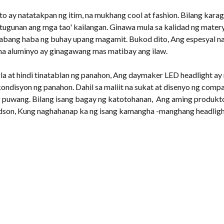
to ay natatakpan ng itim, na mukhang cool at fashion. Bilang kar
atugunan ang mga tao' kailangan. Ginawa mula sa kalidad ng mater
ang haba ng buhay upang magamit. Bukod dito, Ang espesyal na d
 na aluminyo ay ginagawang mas matibay ang ilaw.
la at hindi tinatablan ng panahon, Ang daymaker LED headlight a
ondisyon ng panahon. Dahil sa maliit na sukat at disenyo ng compa
g puwang. Bilang isang bagay ng katotohanan, Ang aming produkt
on, Kung naghahanap ka ng isang kamangha -manghang headlight, 