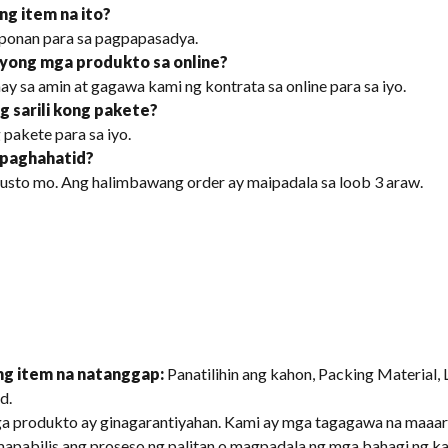
ng item na ito?
ponan para sa pagpapasadya.
 iyong mga produkto sa online?
 sa amin at gagawa kami ng kontrata sa online para sa iyo.
 sarili kong pakete?
pakete para sa iyo.
 paghahatid?
 gusto mo. Ang halimbawang order ay maipadala sa loob 3 araw.
g item na natanggap:
Panatilihin ang kahon, Packing Material, 
d.
ga produkto ay ginagarantiyahan. Kami ay mga tagagawa na maaa
apabilis ang proseso ng palitan o magpadala ng mga bahagi ng ka