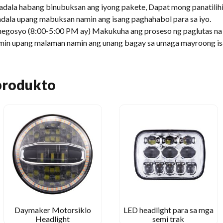
adala habang binubuksan ang iyong pakete, Dapat mong panatilihin
dala upang mabuksan namin ang isang paghahabol para sa iyo.
negosyo (8:00-5:00 PM ay) Makukuha ang proseso ng paglutas na
amin upang malaman namin ang unang bagay sa umaga mayroong is
produkto
Daymaker Motorsiklo
LED headlight para sa mga
Headlight
semi trak