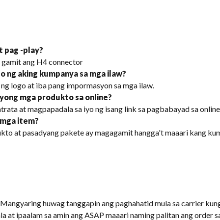
t pag -play?
o gamit ang H4 connector
go ng aking kumpanya sa mga ilaw?
 ng logo at iba pang impormasyon sa mga ilaw.
 iyong mga produkto sa online?
rata at magpapadala sa iyo ng isang link sa pagbabayad sa online
 mga item?
kto at pasadyang pakete ay magagamit hangga't maaari kang kumu
Mangyaring huwag tanggapin ang paghahatid mula sa carrier kung
a at ipaalam sa amin ang ASAP maaari naming palitan ang order s