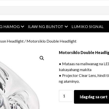
u
Buksan ang menu
Buksan ang menu
NG HAMOG
ILAW NG BUNTOT
LUMIKO SIGNAL
son Headlight
/ Motorsiklo Double Headlight
Motorsiklo Double Headli
● Mataas na maliwanag na LED
kakayahang makita
● Projector Clear Lens, hindi 
ng aluminyo.
Motorsiklo
Idagdag sa cart
Double
Headlight