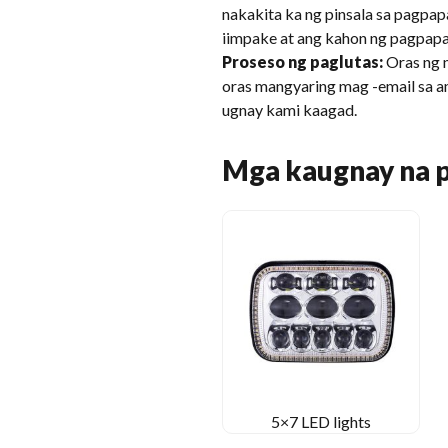
nakakita ka ng pinsala sa pagpap
iimpake at ang kahon ng pagpapa
Proseso ng paglutas:
Oras ng 
oras mangyaring mag -email sa 
ugnay kami kaagad.
Mga kaugnay na 
5×7 LED lights