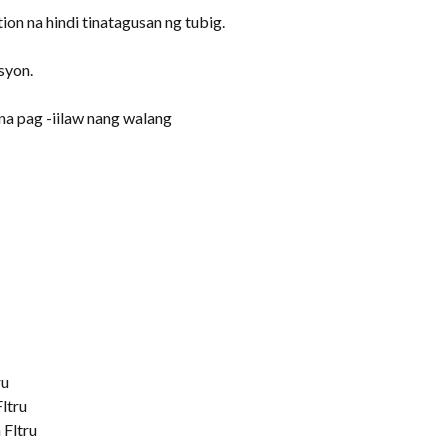
on na hindi tinatagusan ng tubig.
syon.
a pag -iilaw nang walang
ru
ltru
 Fltru