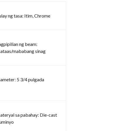
lay ng tasa: Itim, Chrome
gpipilian ng beam:
ataas/mababang sinag
ameter: 5 3/4 pulgada
teryal sa pabahay: Die-cast
luminyo