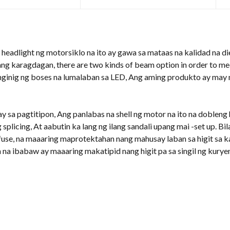
 headlight ng motorsiklo na ito ay gawa sa mataas na kalidad na di
ilang karagdagan,
there are two kinds of beam option in order to me
nginig ng boses na lumalaban sa LED, Ang aming produkto ay ma
y sa pagtitipon, Ang panlabas na shell ng motor na ito na doblen
g splicing, At aabutin ka lang ng ilang sandali upang mai -set up. B
 fuse, na maaaring maprotektahan nang mahusay laban sa higit sa k
 na ibabaw ay maaaring makatipid nang higit pa sa singil ng kurye