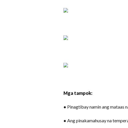
Mga tampok:
● Pinagtibay namin ang mataas n
● Ang pinakamahusay na temperat