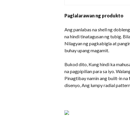
Paglalarawan ng produkto
Ang panlabas na shell ng dobleng
na hindi tinatagusan ng tubig. B
Nilagyan ng pagkabigla at pangi
buhay upang magamit.
Bukod dito, Kung hindi ka mahusa
na pagpipilian para sa iyo. Walan
Pinagtibay namin ang built-in na
disenyo, Ang lumpy radial pattern