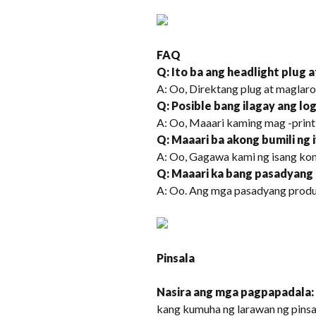
FAQ
Q: Ito ba ang headlight plug a
A: Oo, Direktang plug at maglar
Q: Posible bang ilagay ang lo
A: Oo, Maaari kaming mag -print
Q: Maaari ba akong bumili ng
A: Oo, Gagawa kami ng isang kont
Q: Maaari ka bang pasadyang
A: Oo. Ang mga pasadyang produ
Pinsala
Nasira ang mga pagpapadala:
kang kumuha ng larawan ng pinsal