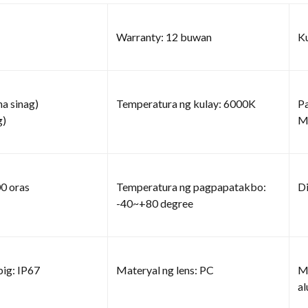
Warranty: 12 buwan
Ku
a sinag)
Temperatura ng kulay: 6000K
Pa
g)
M
0 oras
Temperatura ng pagpapatakbo:
Di
-40~+80 degree
big: IP67
Materyal ng lens: PC
Ma
a