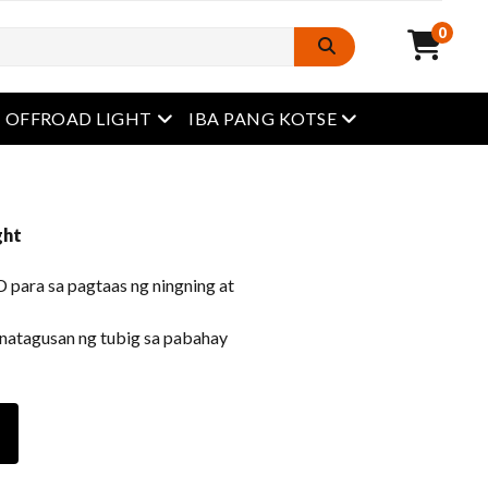
0
Buksan ang menu
Buksan ang menu
OFFROAD LIGHT
IBA PANG KOTSE
ght
 para sa pagtaas ng ningning at
tinatagusan ng tubig sa pabahay