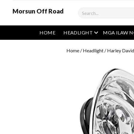
Morsun Off Road
Maghanap
Buksan ang men
HOME
HEADLIGHT
MGA ILAW 
Home
/
Headlight
/
Harley David