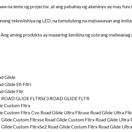
w na lente ng projector, at ang pabahay ng aluminyo ay may functi
nang teknolohiya ng LED, na tumutulong na mabawasan ang imita
, Ang aming produkto ay maaaring lumikha ng sobrang maliwanag n
d Glide
Glide Efi Fltri
 Glide Fltr
ROAD GLIDE FLTRSE3 ROAD GLIDE FLTR
e Custom Fltrx
 Custom Fltrx Cvo Road Glide Ultra Fltruse Road Glide Ultra Flt
lide Custom Fltrxse Road Glide Custom Fltrx Road Glide Ultra F
lide Custom FltrxSe2 Road Glide Custom Fltrx Road Glide Ultra