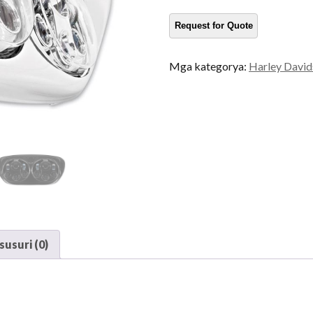
dami
Mga kategorya:
Harley David
usuri (0)