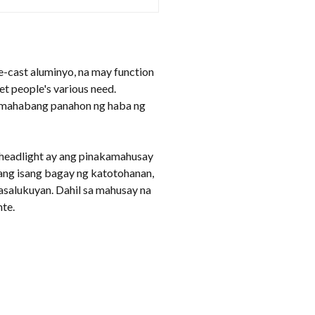
e-cast aluminyo, na may function
et people's various need
.
y mahabang panahon ng haba ng
g headlight ay ang pinakamahusay
ilang isang bagay ng katotohanan,
asalukuyan. Dahil sa mahusay na
nte.