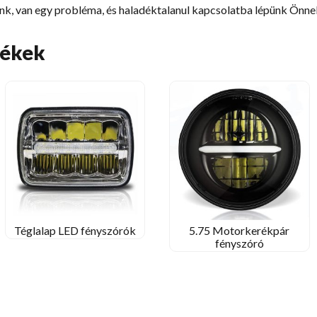
nk, van egy probléma, és haladéktalanul kapcsolatba lépünk Önnel
mékek
Téglalap LED fényszórók
5.75 Motorkerékpár
fényszóró