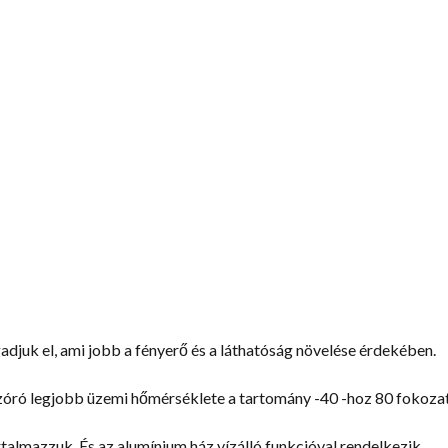
adjuk el, ami jobb a fényerő és a láthatóság növelése érdekében.
óró legjobb üzemi hőmérséklete a tartomány -40 -hoz 80 fokozat
rtalmazzuk, És az alumínium ház vízálló funkcióval rendelkezik.