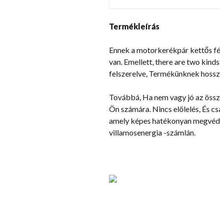
Termékleírás
Ennek a motorkerékpár kettős fén
van. Emellett,
there are two kinds
felszerelve, Termékünknek hosszú
Továbbá, Ha nem vagy jó az össze
Ön számára. Nincs elölelés, És csa
amely képes hatékonyan megvédeni
villamosenergia -számlán.