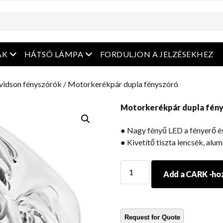
enüt
Nyissa meg a menüt
Nyissa meg a menüt
ÁK
HÁTSÓ LÁMPA
FORDULJON A JELZÉSEKHEZ
vidson fényszórók
/ Motorkerékpár dupla fényszóró
Motorkerékpár dupla fén
● Nagy fényű LED a fényerő és
● Kivetítő tiszta lencsék, alum
Motorkerékpár
Add a CARK -ho
dupla
fényszóró
mennyiség