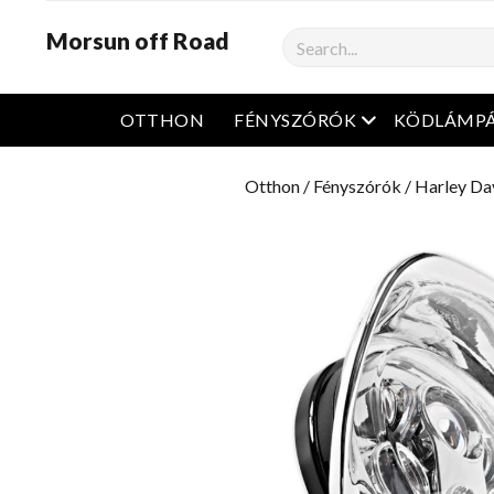
Morsun off Road
Keresés
Nyissa meg a m
OTTHON
FÉNYSZÓRÓK
KÖDLÁMP
Otthon
/
Fényszórók
/
Harley Da