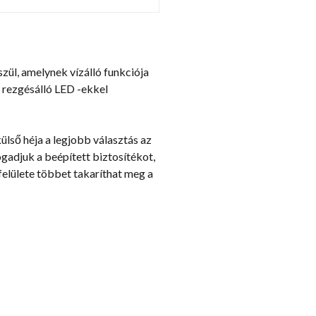
zül, amelynek vízálló funkciója
s rezgésálló LED -ekkel
lső héja a legjobb választás az
fogadjuk a beépített biztosítékot,
felülete többet takaríthat meg a