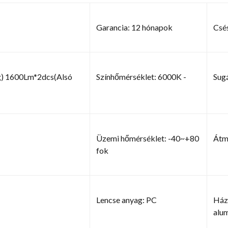
Garancia: 12 hónapok
Csés
) 1600Lm*2dcs(Alsó
Színhőmérséklet: 6000K -
Sug
Üzemi hőmérséklet: -40~+80
Átmé
fok
Lencse anyag: PC
Házt
alu