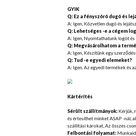
GYIK
Q: Ez a fényszóró dugó és lej
A: Igen, Közvetlen dugó és leját
Q: Lehetséges -e a cégem log
A: Igen, Nyomtathatunk logót és
Q: Megvásárolhatom a termék
A: Igen, Készítünk egy szerződést,
Q: Tud -e egyedi elemeket?
A: Igen. Az egyedi termékek és a
Kártérítés
Sérült szállítmányok:
Kérjük, n
és értesíthet minket ASAP -nál, 
szállítási károkat, Az összes cs
Felbontási folyamat:
Munkaidő 