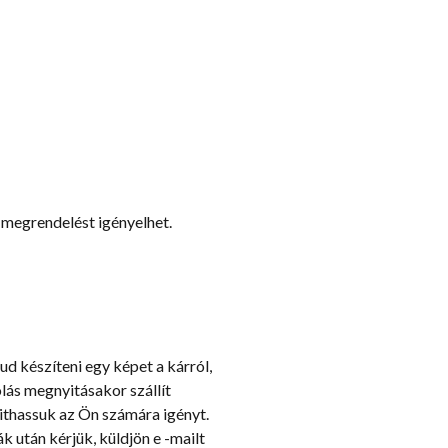
 megrendelést igényelhet.
tud készíteni egy képet a kárról,
lás megnyitásakor szállít
yithassuk az Ön számára igényt.
 után kérjük, küldjön e -mailt