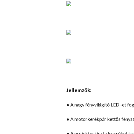
Jellemzők:
● A nagy fényvilágító LED -et fog
● A motorkerékpár kettős fénysz
● A projektor tiszta lencséket ta