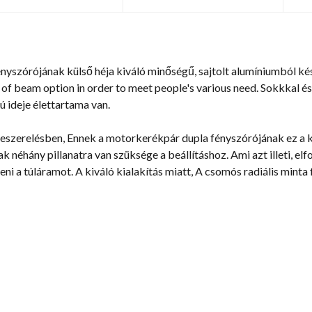
yszórójának külső héja kiváló minőségű, sajtolt alumíniumból kés
 of beam option in order to meet people's various need
. Sokkkal é
 ideje élettartama van.
szerelésben, Ennek a motorkerékpár dupla fényszórójának ez a kü
k néhány pillanatra van szüksége a beállításhoz. Ami azt illeti, el
 a túláramot. A kiváló kialakítás miatt, A csomós radiális minta 