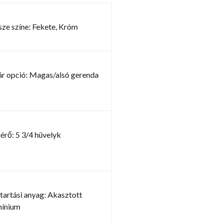
ze színe: Fekete, Króm
ár opció: Magas/alsó gerenda
rő: 5 3/4 hüvelyk
artási anyag: Akasztott
mínium