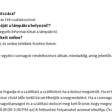
átszása?
szás H4 csatlakozóval
óját a lámpákra helyezni??
 egyéb információkat a lámpákról.
eit online?
 és online küldünk fizetési linket.
z egyéni csomagok rendelkezésre állnak, mindaddig, amíg jelentős
e fogadja el a szállítást a szállítóból, ha a doboz megsérült. Ha el 
akkor rövid időn belül kicserélhetjük a megrendelést. Ha a csomago
omagolóanyagot és a szállítási dobozt meg kell őriznie, hogy megn
(8:00-5:00 PM az) A felbontási folyamatot azonnal elindítja. Órák