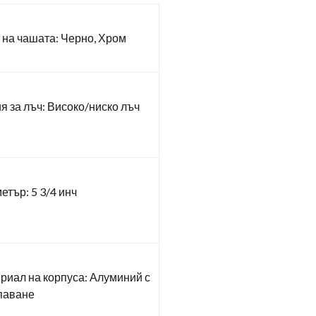
 на чашата: Черно, Хром
я за лъч: Високо/ниско лъч
етър: 5 3/4 инч
риал на корпуса: Алуминий с
паване