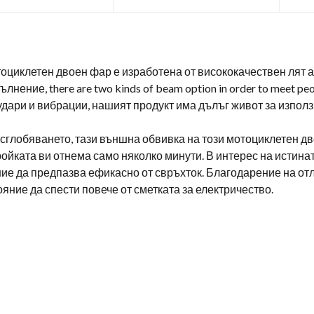
оциклетен двоен фар е изработена от висококачествен лят 
пълнение,
there are two kinds of beam option in order to meet peo
удари и вибрации, нашият продукт има дълъг живот за използ
в сглобяването, тази външна обвивка на този мотоциклетен д
ройката ви отнема само няколко минути. В интерес на истин
яние да предпазва ефикасно от свръхток. Благодарение на от
яние да спести повече от сметката за електричество.