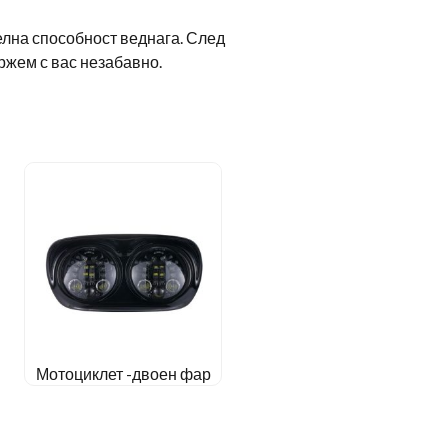
елна способност веднага. След
ържем с вас незабавно.
Мотоциклет -двоен фар