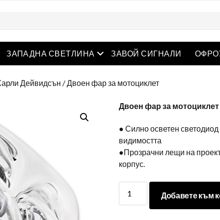
творете менюто
Отворете менюто
ЗАПАДНА СВЕТЛИНА
ЗАВОЙ СИГНАЛИ
ОФРО
Харли Дейвидсън
/ Двоен фар за мотоциклет
Двоен фар за мотоциклет
● Силно осветен светодиод 
видимостта
●Прозрачни лещи на проек
корпус.
Двоен
Добавете към к
фар
за