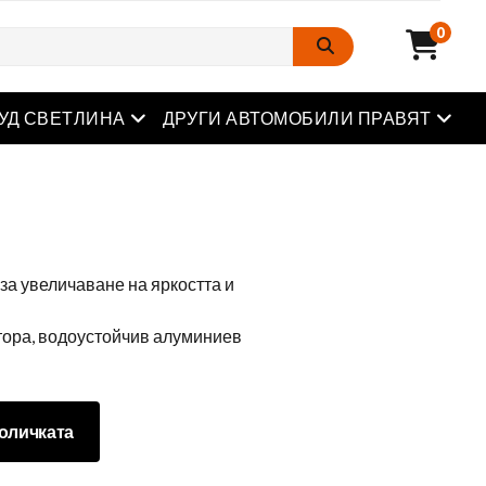
0
Отворете менюто
Отвор
УД СВЕТЛИНА
ДРУГИ АВТОМОБИЛИ ПРАВЯТ
за увеличаване на яркостта и
тора, водоустойчив алуминиев
оличката