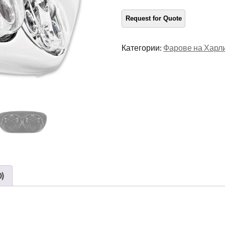
мотоциклет
количество
Категории:
Фарове на Харл
)