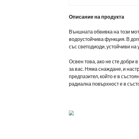
Описание на продукта
Външната обвивка на този мот
водоустойчива функция. В до
със светодиоди, устойчиви на 
Освен това, ако не сте добри 
за вас. Няма снаждане, и наст
предпазител, който е в състо
радиална повърхност е в състо