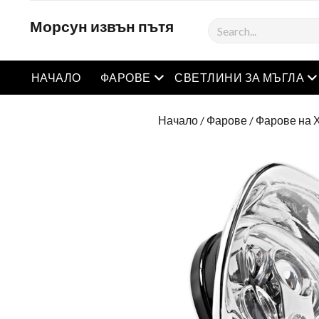
Морсун извън пътя
Търсене
Отворете менюто
О
НАЧАЛО
ФАРОВЕ
СВЕТЛИНИ ЗА МЪГЛА
Начало
/
Фарове
/
Фарове на 