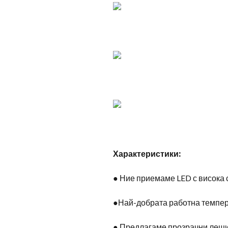
Характеристики:
● Ние приемаме LED с висока с
●Най-добрата работна темпера
● Предлагаме прозрачни лещи 