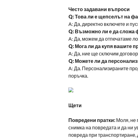
Често задавани въпроси
Q: Това ли е щепселът на фа
A: Да, директно включете и пу
Q: Възможно ли е да сложа 
A: Да, можем да отпечатаме л
Q: Мога ли да купя вашите 
A: Да, ние ще сключим договор
Q: Можете ли да персонали
A: Да. Персонализираните про
поръчка.
Щети
Повредени пратки:
Моля, не 
снимка на повредата и да ни 
повреда при транспортиране, д