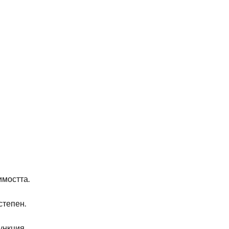
имостта.
степен.
ункция.