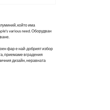
алуминий, който има
ple's various need
. Оборудван
ване.
воен фар е най-добрият избор
ата, приемаме вградения
личния дизайн, неравната