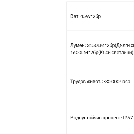
Ват: 45W*2бр
Лумен: 3150LM*2бр(Дълги с
1600LM*2бр(Къси светлини)
Трудов живот: ≥30 000 часа
Водоустойчив процент: IP67