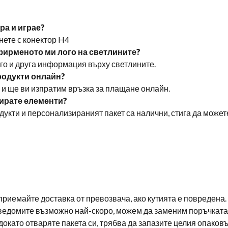
ра и играе?
снете с конектор H4
фирменото ми лого на светлините?
ого и друга информация върху светлините.
продукти онлайн?
 и ще ви изпратим връзка за плащане онлайн.
зирате елементи?
дукти и персонализираният пакет са налични, стига да может
приемайте доставка от превозвача, ако кутията е повредена
уведомите възможно най-скоро, можем да заменим поръчката 
окато отваряте пакета си, трябва да запазите целия опаковъ