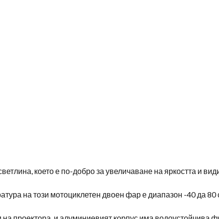
ветлина, което е по-добро за увеличаване на яркостта и вид
тура на този мотоциклетен двоен фар е диапазон -40 да 80 
на проектора, и алуминиевият корпус има водоустойчива ф