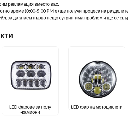
орим рекламация вместо вас.
отно време (8:00-5:00 PM е) ще получи процеса на разделит
ейл, за да знаем първо нещо сутрин, има проблем и ще се св
кти
LED фарове за полу
LED фар на мотоциклети
-камиони