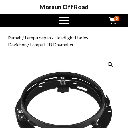
Morsun Off Road
0
Buka
menu
Rumah
/
Lampu depan
/
Headlight Harley
Davidson
/ Lampu LED Daymaker