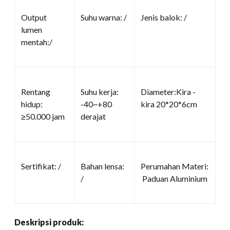
Output
Suhu warna: /
Jenis balok: /
lumen
mentah:/
Rentang
Suhu kerja:
Diameter:Kira -
hidup:
-40~+80
kira 20*20*6cm
≥50.000 jam
derajat
Sertifikat: /
Bahan lensa:
Perumahan Materi:
/
Paduan Aluminium
Deskripsi produk: