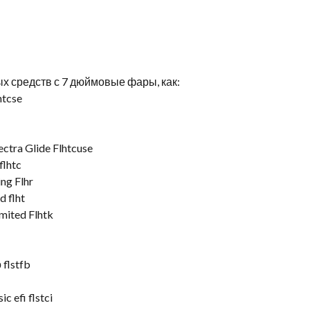
х средств с 7 дюймовые фары, как:
htcse
ctra Glide Flhtcuse
flhtc
ng Flhr
d flht
mited Flhtk
flstfb
c efi flstci