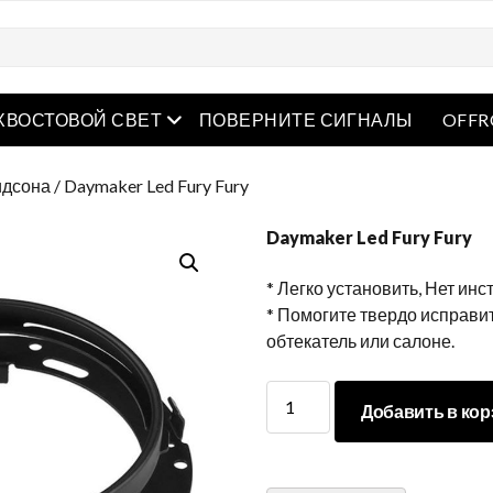
рытое меню
Открытое меню
ХВОСТОВОЙ СВЕТ
ПОВЕРНИТЕ СИГНАЛЫ
OFFR
идсона
/ Daymaker Led Fury Fury
Daymaker Led Fury Fury
* Легко установить, Нет инс
* Помогите твердо исправи
обтекатель или салоне.
Daymaker
Добавить в кор
Led
Fury
Fury