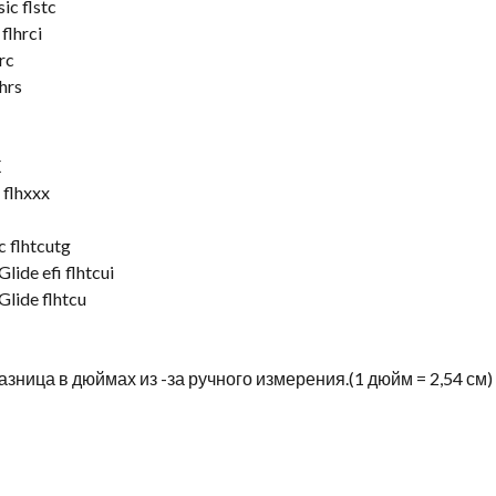
ic flstc
flhrci
rc
hrs
X
flhxxx
c flhtcutg
lide efi flhtcui
Glide flhtcu
азница в дюймах из -за ручного измерения.(1 дюйм = 2,54 см