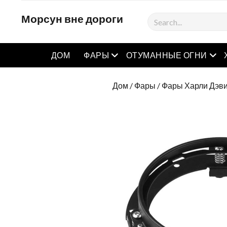
Морсун вне дороги
Поиск
Открытое меню
Отк
ДОМ
ФАРЫ
ОТУМАННЫЕ ОГНИ
Дом
/
Фары
/
Фары Харли Дэв