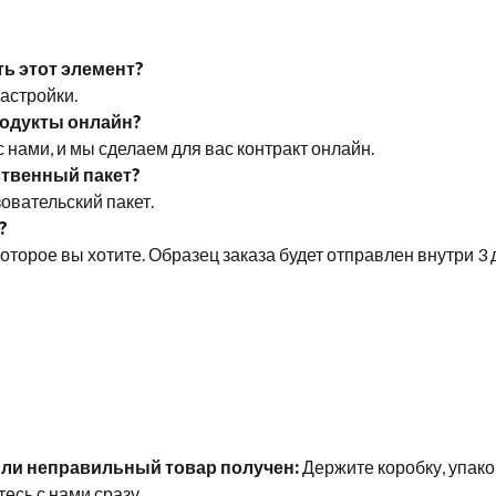
ть этот элемент?
настройки.
продукты онлайн?
с нами, и мы сделаем для вас контракт онлайн.
бственный пакет?
овательский пакет.
?
которое вы хотите. Образец заказа будет отправлен внутри 3 
ли неправильный товар получен:
Держите коробку, упак
есь с нами сразу.