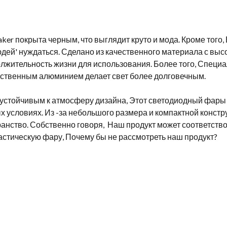
er покрыта черным, что выглядит круто и мода. Кроме того,
юдей' нуждаться. Сделано из качественного материала с выс
олжительность жизни для использования. Более того, Спец
ественным алюминием делает свет более долговечным.
устойчивым к атмосферу дизайна, Этот светодиодный фары
х условиях. Из -за небольшого размера и компактной констр
ранство. Собственно говоря, Наш продукт может соответств
астическую фару, Почему бы не рассмотреть наш продукт?