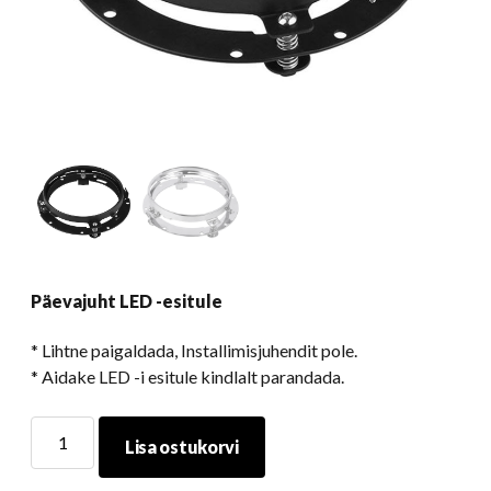
Päevajuht LED -esitule
* Lihtne paigaldada, Installimisjuhendit pole.
* Aidake LED -i esitule kindlalt parandada.
Päevajuht
Lisa ostukorvi
LED
-