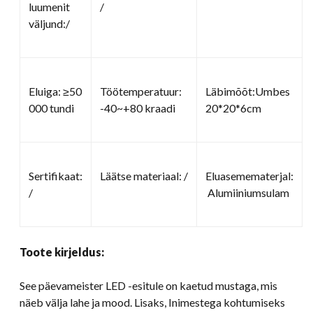
luumenit
/
väljund:/
Eluiga: ≥50
Töötemperatuur:
Läbimõõt:Umbes
000 tundi
-40~+80 kraadi
20*20*6cm
Sertifikaat:
Läätse materiaal: /
Eluasemematerjal:
/
Alumiiniumsulam
Toote kirjeldus:
See päevameister LED -esitule on kaetud mustaga, mis
näeb välja lahe ja mood. Lisaks, Inimestega kohtumiseks