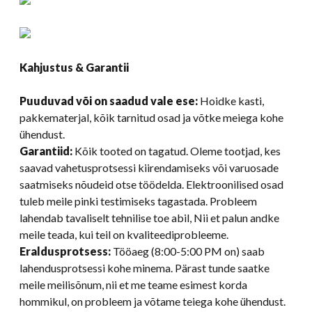
Kahjustus & Garantii
Puuduvad või on saadud vale ese:
Hoidke kasti,
pakkematerjal, kõik tarnitud osad ja võtke meiega kohe
ühendust.
Garantiid:
Kõik tooted on tagatud. Oleme tootjad, kes
saavad vahetusprotsessi kiirendamiseks või varuosade
saatmiseks nõudeid otse töödelda. Elektroonilised osad
tuleb meile pinki testimiseks tagastada. Probleem
lahendab tavaliselt tehnilise toe abil, Nii et palun andke
meile teada, kui teil on kvaliteediprobleeme.
Eraldusprotsess:
Tööaeg (8:00-5:00 PM on) saab
lahendusprotsessi kohe minema. Pärast tunde saatke
meile meilisõnum, nii et me teame esimest korda
hommikul, on probleem ja võtame teiega kohe ühendust.