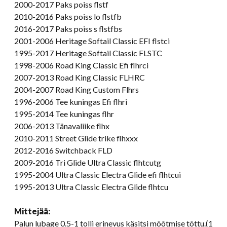
2000-2017 Paks poiss flstf
2010-2016 Paks poiss lo flstfb
2016-2017 Paks poiss s flstfbs
2001-2006 Heritage Softail Classic EFI flstci
1995-2017 Heritage Softail Classic FLSTC
1998-2006 Road King Classic Efi flhrci
2007-2013 Road King Classic FLHRC
2004-2007 Road King Custom Flhrs
1996-2006 Tee kuningas Efi flhri
1995-2014 Tee kuningas flhr
2006-2013 Tänavaliike flhx
2010-2011 Street Glide trike flhxxx
2012-2016 Switchback FLD
2009-2016 Tri Glide Ultra Classic flhtcutg
1995-2004 Ultra Classic Electra Glide efi flhtcui
1995-2013 Ultra Classic Electra Glide flhtcu
Mitte
jää
:
Palun lubage 0.5-1 tolli erinevus käsitsi mõõtmise tõttu.(1