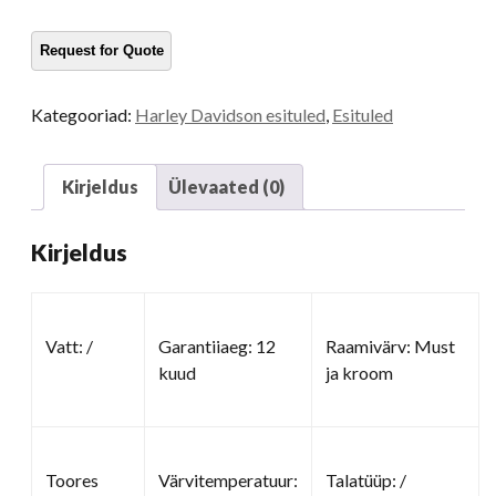
esitule
kogus
Kategooriad:
Harley Davidson esituled
,
Esituled
Kirjeldus
Ülevaated (0)
Kirjeldus
Vatt: /
Garantiiaeg: 12
Raamivärv: Must
kuud
ja kroom
Toores
Värvitemperatuur:
Talatüüp: /