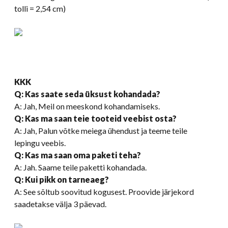
tolli = 2,54 cm)
KKK
Q: Kas saate seda üksust kohandada?
A: Jah, Meil on meeskond kohandamiseks.
Q: Kas ma saan teie tooteid veebist osta?
A: Jah, Palun võtke meiega ühendust ja teeme teile
lepingu veebis.
Q: Kas ma saan oma paketi teha?
A: Jah. Saame teile paketti kohandada.
Q: Kui pikk on tarneaeg?
A: See sõltub soovitud kogusest. Proovide järjekord
saadetakse välja 3 päevad.