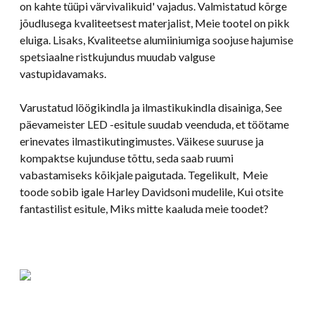
on kahte tüüpi värvivalikuid' vajadus. Valmistatud kõrge
jõudlusega kvaliteetsest materjalist, Meie tootel on pikk
eluiga. Lisaks, Kvaliteetse alumiiniumiga soojuse hajumise
spetsiaalne ristkujundus muudab valguse
vastupidavamaks.
Varustatud löögikindla ja ilmastikukindla disainiga, See
päevameister LED -esitule suudab veenduda, et töötame
erinevates ilmastikutingimustes. Väikese suuruse ja
kompaktse kujunduse tõttu, seda saab ruumi
vabastamiseks kõikjale paigutada. Tegelikult, Meie
toode sobib igale Harley Davidsoni mudelile, Kui otsite
fantastilist esitule, Miks mitte kaaluda meie toodet?