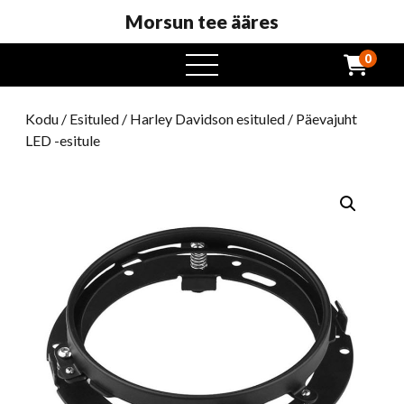
Morsun tee ääres
0
avatud
menüü
Kodu
/
Esituled
/
Harley Davidson esituled
/ Päevajuht
LED -esitule