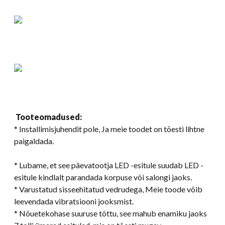
Tooteomadused:
* Installimisjuhendit pole, Ja meie toodet on tõesti lihtne
paigaldada.
* Lubame, et see päevatootja LED -esitule suudab LED -
esitule kindlalt parandada korpuse või salongi jaoks.
* Varustatud sisseehitatud vedrudega, Meie toode võib
leevendada vibratsiooni jooksmist.
* Nõuetekohase suuruse tõttu, see mahub enamiku jaoks