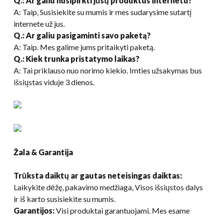
Q.: Ar galiu nusipirkti jūsų produktus internetu?
A: Taip, Susisiekite su mumis ir mes sudarysime sutartį
internete už jus.
Q.: Ar galiu pasigaminti savo paketą?
A: Taip. Mes galime jums pritaikyti paketą.
Q.: Kiek trunka pristatymo laikas?
A: Tai priklauso nuo norimo kiekio. Imties užsakymas bus
išsiųstas viduje 3 dienos.
Žala & Garantija
Trūksta daiktų ar gautas neteisingas daiktas:
Laikykite dėžę, pakavimo medžiaga, Visos išsiųstos dalys
ir iš karto susisiekite su mumis.
Garantijos:
Visi produktai garantuojami. Mes esame