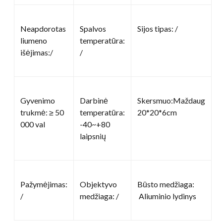
Neapdorotas
Spalvos
Sijos tipas: /
liumeno
temperatūra:
išėjimas:/
/
Gyvenimo
Darbinė
Skersmuo:Maždaug
trukmė: ≥ 50
temperatūra:
20*20*6cm
000 val
-40~+80
laipsnių
Pažymėjimas:
Objektyvo
Būsto medžiaga:
/
medžiaga: /
Aliuminio lydinys