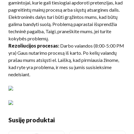
gamintojai, kurie gali tiesiogiai apdoroti pretenzijas, kad
pagreitintų mainų procesą arba siųstų atsargines dalis.
Elektroninės dalys turi būti grąžintos mums, kad būtų
galima bandyti suolą. Problemą paprastai išsprendžia
techninė pagalba, Taigi, praneškite mums, jei turite
kokybės problemų.
Rezoliucijos procesas:
Darbo valandos (8:00-5:00 PM
yra) Gaus nutarimo procesą iš karto. Po kelių valandų
prašau mums atsiųsti el. Laišką, kad pirmiausia žinome,
kad ryte yra problema, ir mes su jumis susisieksime
nedelsiant.
Susiję produktai