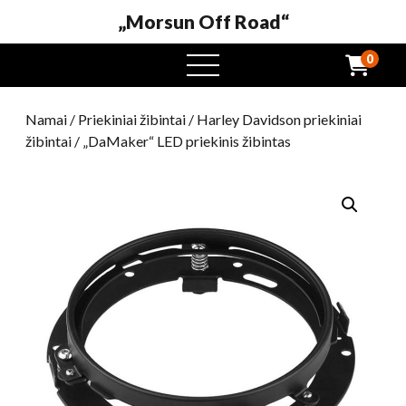
„Morsun Off Road“
0
Atidaryti
meniu
Namai
/
Priekiniai žibintai
/
Harley Davidson priekiniai
žibintai
/ „DaMaker“ LED priekinis žibintas