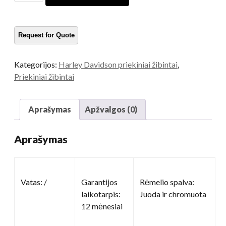
priekinis
žibintas
kiekis
Kategorijos:
Harley Davidson priekiniai žibintai
,
Priekiniai žibintai
Aprašymas
Apžvalgos (0)
Aprašymas
Vatas: /
Garantijos
Rėmelio spalva:
laikotarpis:
Juoda ir chromuota
12 mėnesiai