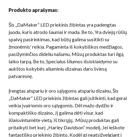
Produkto aprašymas:
Šis „DaMaker“ LED priekinis žibintas yra padengtas
juodu, kuris atrodo šauniai ir mada. Be to, Yra dviejų rūšių
spalvų pasirinkimas, kad būtų galima susitikti su
žmonėmis' reikia. Pagaminta iš kokybiškos medžiagos,
pasižyminčios dideliu našumu, Mūsų produktas turi ilgą
laiko tarpą. Be to, Specialus šilumos išsisklaidymo su
aukštos kokybės aliuminiu dizainas daro šviesą
patvaresnę.
Įrengtas atspariu ir oro sąlygoms atspariu dizainu, Šis
„DaMaker“ LED priekinis žibintas gali įsitikinti, kad gerai
veikia įvairiomis oro sąlygomis. Dėl mažo dydžio ir
kompaktiško dizaino, Jį galima dėti visur, kad
išlaisvintumėte vietą. Iš tikrųjų, Mūsų produktas gali
pritaikyti bet kurį „Harley Davidson“ modelį, Jei ieškote
fantastiško priekinio žibinto, Kodėl gi neatsižvelgiant į