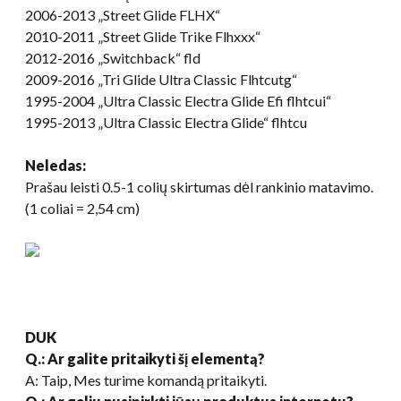
2006-2013 „Street Glide FLHX“
2010-2011 „Street Glide Trike Flhxxx“
2012-2016 „Switchback“ fld
2009-2016 „Tri Glide Ultra Classic Flhtcutg“
1995-2004 „Ultra Classic Electra Glide Efi flhtcui“
1995-2013 „Ultra Classic Electra Glide“ flhtcu
Ne
ledas
:
Prašau leisti 0.5-1 colių skirtumas dėl rankinio matavimo.
(1 coliai = 2,54 cm)
DUK
Q.: Ar galite pritaikyti šį elementą?
A: Taip, Mes turime komandą pritaikyti.