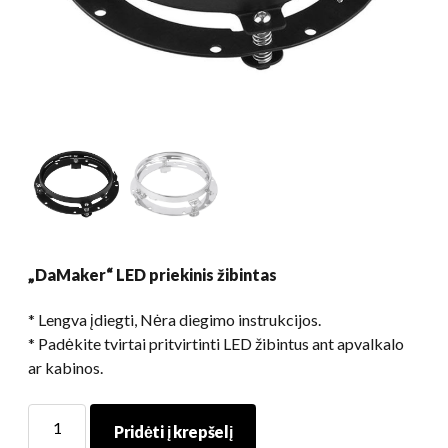
„DaMaker“ LED priekinis žibintas
* Lengva įdiegti, Nėra diegimo instrukcijos.
* Padėkite tvirtai pritvirtinti LED žibintus ant apvalkalo
ar kabinos.
„DaMaker“
Pridėti į krepšelį
LED