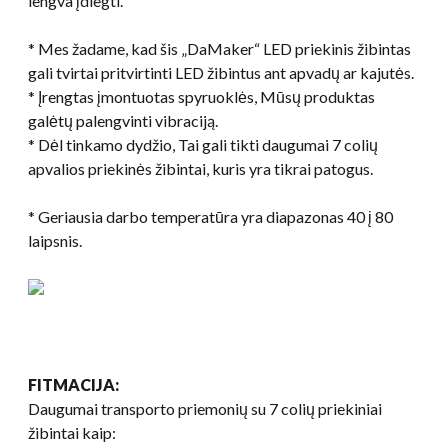
lengva įdiegti.
* Mes žadame, kad šis „DaMaker“ LED priekinis žibintas
gali tvirtai pritvirtinti LED žibintus ant apvadų ar kajutės.
* Įrengtas įmontuotas spyruoklės, Mūsų produktas
galėtų palengvinti vibraciją.
* Dėl tinkamo dydžio, Tai gali tikti daugumai 7 colių
apvalios priekinės žibintai, kuris yra tikrai patogus.
* Geriausia darbo temperatūra yra diapazonas 40 į 80
laipsnis.
FITMACIJA:
Daugumai transporto priemonių su 7 colių priekiniai
žibintai kaip: