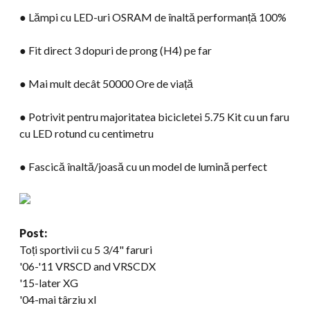
● Lămpi cu LED-uri OSRAM de înaltă performanță 100%
● Fit direct 3 dopuri de prong (H4) pe far
● Mai mult decât 50000 Ore de viață
● Potrivit pentru majoritatea bicicletei 5.75 Kit cu un faru
cu LED rotund cu centimetru
● Fascică înaltă/joasă cu un model de lumină perfect
Post:
Toți sportivii cu 5 3/4" faruri
'06-
'11 VRSCD and VRSCDX
'15-later XG
'04-mai târziu xl