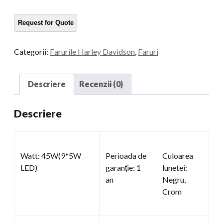
inch
cantitate
Categorii:
Farurile Harley Davidson
,
Faruri
Descriere
Recenzii (0)
Descriere
Watt: 45W(9*5W
Perioada de
Culoarea
LED)
garanție: 1
lunetei:
an
Negru,
Crom