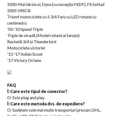
2000-Mai târziu xl, Dyna (cu excepția FXDF), FX Softail
2005 VRSCB
Triumf motociclete cu 5 3/4 Faru cu LED rotund cu
centimetru
'05-
'10 Speed Triple
Triple de stradă (Model rotund al farului)
Rachetă 3/4 și Thunderbird
Motocicleta victoriei
'15-'17 Indian Scout
'17 Victory Octane
FAQ
Î: Care este tipul de conector?
O: Este plug and play.
Î: Care este metoda dvs. de expediere?
O: Susținem cele mai multe transporturi precum DHL,