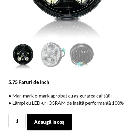
5.75 Faruri de inch
● Mar-mark e-mark aprobat cu asigurarea calității
● Lămpi cu LED-uri OSRAM de înaltă performanță 100%
5.75
Adaugă in coş
Faruri
de