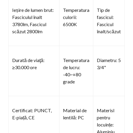
Ieșire de lumen brut:
Temperatura
Tip de
Fasciculul înalt
culorii:
fascicul:
3780lm, Fascicul
6500K
Fascicul
scăzut 2800lm
înalt/scăzut
Durată de viaţă:
Temperatura
Diametru: 5
≥30.000 ore
de lucru:
3/4"
-40~+80
grade
Certificat: PUNCT,
Material de
Materisl
E-piață, CE
lentilă: PC
pentru
locuințe:
Aluminiu