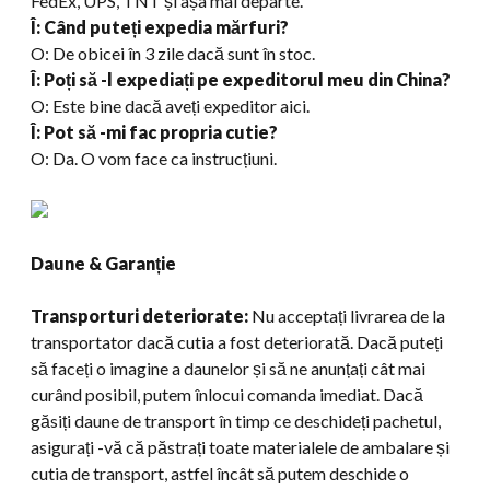
FedEx, UPS, TNT și așa mai departe.
Î: Când puteți expedia mărfuri?
O: De obicei în 3 zile dacă sunt în stoc.
Î: Poți să -l expediați pe expeditorul meu din China?
O: Este bine dacă aveți expeditor aici.
Î: Pot să -mi fac propria cutie?
O: Da. O vom face ca instrucțiuni.
Daune & Garanție
Transporturi deteriorate:
Nu acceptați livrarea de la
transportator dacă cutia a fost deteriorată. Dacă puteți
să faceți o imagine a daunelor și să ne anunțați cât mai
curând posibil, putem înlocui comanda imediat. Dacă
găsiți daune de transport în timp ce deschideți pachetul,
asigurați -vă că păstrați toate materialele de ambalare și
cutia de transport, astfel încât să putem deschide o