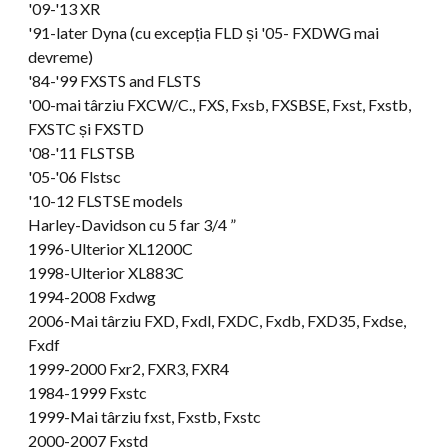
'09-
'13 XR
'91-later Dyna
(cu excepția FLD și '05- FXDWG mai
devreme)
'84-'99 FXSTS and FLSTS
'00-mai târziu FXCW/C., FXS, Fxsb, FXSBSE, Fxst, Fxstb,
FXSTC și FXSTD
'08-
'11 FLSTSB
'05-'06 Flstsc
'10-12 FLSTSE models
Harley-Davidson cu 5 far 3/4 ”
1996-Ulterior XL1200C
1998-Ulterior XL883C
1994-2008 Fxdwg
2006-Mai târziu FXD, Fxdl, FXDC, Fxdb, FXD35, Fxdse,
Fxdf
1999-2000 Fxr2, FXR3, FXR4
1984-1999 Fxstc
1999-Mai târziu fxst, Fxstb, Fxstc
2000-2007 Fxstd