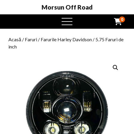
Morsun Off Road
0
Meniu
Deschide
Acasă
/
Faruri
/
Farurile Harley Davidson
/ 5.75 Faruri de
inch