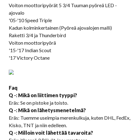
Voiton moottoripyörät 5 3/4 Tuuman pyöreä LED -
ajovalo
'05-
'10 Speed Triple
Kadun kolminkertainen (Pyöreä ajovalojen malli)
Raketti 3/4 ja Thunderbird
Voiton moottoripyörä
'15-'17 Indian Scout
'17 Victory Octane
Faq
Q -: Mikä on liittimen tyyppi?
Eräs: Se on pistoke ja toisto.
Q -: Mikä on lähetysmenetelmä?
Eräs: Tuemme useimpia merenkulkuja, kuten DHL, FedEx,
Kisko, TNT ja niin edelleen.
Q -: Milloin voit lähettää tavaroita?