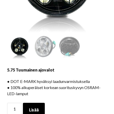
5.75 Tuumainen ajovalot
● DOT E-MARK hyväksyi laadunvarmistuksella
● 100% alkuperäiset korkean suorituskyvyn OSRAM-
LED-lamput
5.75
Lisää
Tuumainen