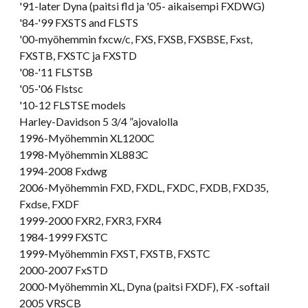
'91-later Dyna
(paitsi fld ja '05- aikaisempi FXDWG)
'84-'99 FXSTS and FLSTS
'00-myöhemmin fxcw/c, FXS, FXSB, FXSBSE, Fxst,
FXSTB, FXSTC ja FXSTD
'08-
'11 FLSTSB
'05-'06 Flstsc
'10-12 FLSTSE models
Harley-Davidson 5 3/4 ”ajovalolla
1996-Myöhemmin XL1200C
1998-Myöhemmin XL883C
1994-2008 Fxdwg
2006-Myöhemmin FXD, FXDL, FXDC, FXDB, FXD35,
Fxdse, FXDF
1999-2000 FXR2, FXR3, FXR4
1984-1999 FXSTC
1999-Myöhemmin FXST, FXSTB, FXSTC
2000-2007 FxSTD
2000-Myöhemmin XL, Dyna (paitsi FXDF), FX -softail
2005 VRSCB