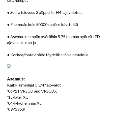
LED-lamput
● Suora istuvuus 3 piipparit (H4) ajovaloissa
● Enemmän kuin 50000 tuntien käyttöikä
● Asenna useimpiin pyöräihin 5.75 tuuman pyöreä LED -
ajovalaistussarja
● Korkea/matala säde täydellisellä valokuviolla
Asennus:
Kaikki urheilijat 5 3/4" ajovalot
'06-
'11 VRSCD and VRSCDX
'15-later XG
'04-Myöhemmin XL
'09-
'13 XR