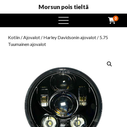
Morsun pois tieltä
0
avaa
valikko
Kotiin
/
Ajovalot
/
Harley Davidsonin ajovalot
/ 5.75
Tuumainen ajovalot