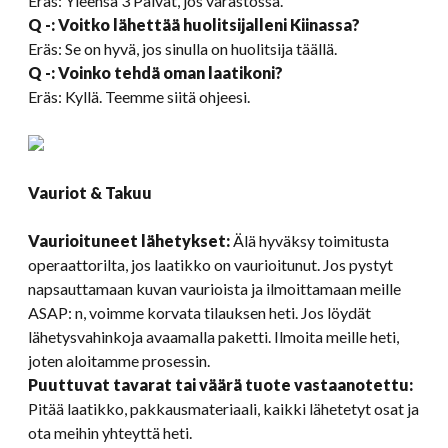
Eräs: Yleensä 3 Päivät, jos varastossa.
Q -: Voitko lähettää huolitsijalleni Kiinassa?
Eräs: Se on hyvä, jos sinulla on huolitsija täällä.
Q -: Voinko tehdä oman laatikoni?
Eräs: Kyllä. Teemme siitä ohjeesi.
Vauriot & Takuu
Vaurioituneet lähetykset:
Älä hyväksy toimitusta
operaattorilta, jos laatikko on vaurioitunut. Jos pystyt
napsauttamaan kuvan vaurioista ja ilmoittamaan meille
ASAP: n, voimme korvata tilauksen heti. Jos löydät
lähetysvahinkoja avaamalla paketti. Ilmoita meille heti,
joten aloitamme prosessin.
Puuttuvat tavarat tai väärä tuote vastaanotettu:
Pitää laatikko, pakkausmateriaali, kaikki lähetetyt osat ja
ota meihin yhteyttä heti.