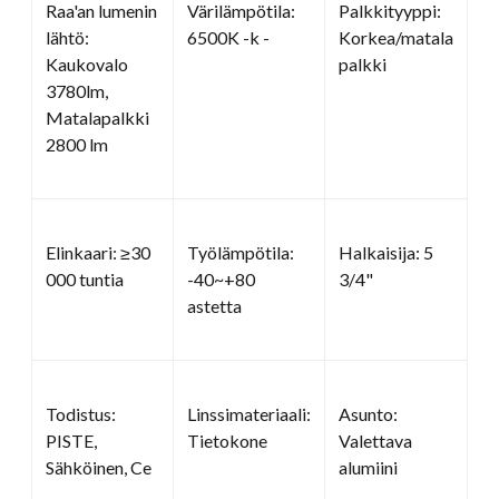
Raa'an lumenin
Värilämpötila:
Palkkityyppi:
lähtö:
6500K -k -
Korkea/matala
Kaukovalo
palkki
3780lm,
Matalapalkki
2800 lm
Elinkaari: ≥30
Työlämpötila:
Halkaisija: 5
000 tuntia
-40~+80
3/4"
astetta
Todistus:
Linssimateriaali:
Asunto:
PISTE,
Tietokone
Valettava
Sähköinen, Ce
alumiini