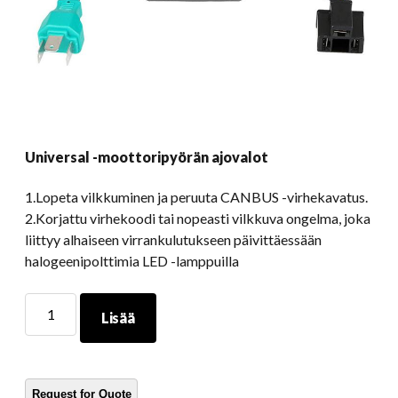
Universal -moottoripyörän ajovalot
1.Lopeta vilkkuminen ja peruuta CANBUS -virhekavatus.
2.Korjattu virhekoodi tai nopeasti vilkkuva ongelma, joka
liittyy alhaiseen virrankulutukseen päivittäessään
halogeenipolttimia LED -lamppuilla
Universal
Lisää
-
moottoripyörän
ajovalot
määrä