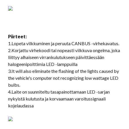
Piirteet:
1.Lopeta vilkkuminen ja peruuta CANBUS -virhekavatus.
2.Korjattu virhekoodi tai nopeasti vilkkuva ongelma, joka
liittyy alhaiseen virrankulutukseen päivittäessään
halogeenipolttimia LED -lamppuilla
3.
It will also eliminate the flashing of the lights caused by
the vehicle's computer not recognizing low wattage LED
bulbs
.
4.Laite on suunniteltu tasapainottamaan LED -sarjan
nykyistä kulutusta ja korvaamaan varoitussignaali
kojelaudassa