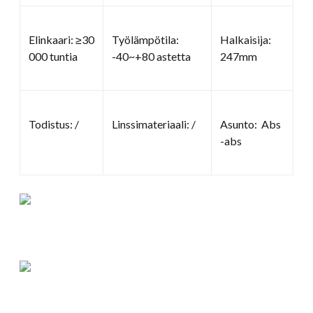
Elinkaari: ≥30
Työlämpötila:
Halkaisija:
000 tuntia
-40~+80 astetta
247mm
Todistus: /
Linssimateriaali: /
Asunto: Abs
-abs