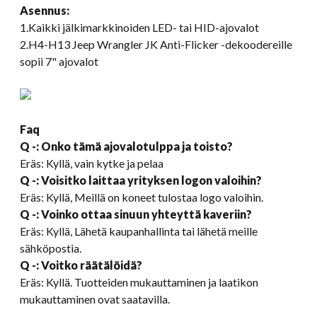
Asennus:
1.Kaikki jälkimarkkinoiden LED- tai HID-ajovalot
2.H4-H13 Jeep Wrangler JK Anti-Flicker -dekoodereille
sopii 7" ajovalot
Faq
Q -: Onko tämä ajovalotulppa ja toisto?
Eräs: Kyllä, vain kytke ja pelaa
Q -: Voisitko laittaa yrityksen logon valoihin?
Eräs: Kyllä, Meillä on koneet tulostaa logo valoihin.
Q -: Voinko ottaa sinuun yhteyttä kaveriin?
Eräs: Kyllä, Lähetä kaupanhallinta tai lähetä meille
sähköpostia.
Q -: Voitko räätälöidä?
Eräs: Kyllä. Tuotteiden mukauttaminen ja laatikon
mukauttaminen ovat saatavilla.