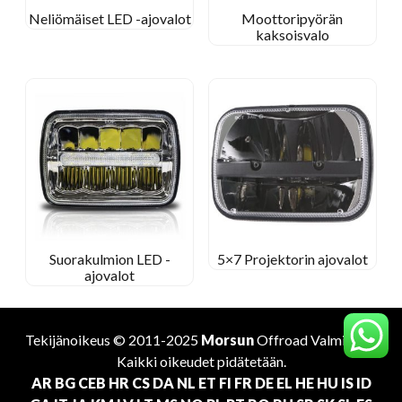
Neliömäiset LED -ajovalot
Moottoripyörän
kaksoisvalo
Suorakulmion LED -
5×7 Projektorin ajovalot
ajovalot
Tekijänoikeus © 2011-2025
Morsun
Offroad
Valmistaja
.
Kaikki oikeudet pidätetään.
AR
BG
CEB
HR
CS
DA
NL
ET
FI
FR
DE
EL
HE
HU
IS
ID