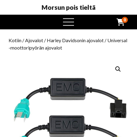
Morsun pois tieltä
0
avaa
valikko
Kotiin
/
Ajovalot
/
Harley Davidsonin ajovalot
/ Universal
-moottoripyörän ajovalot