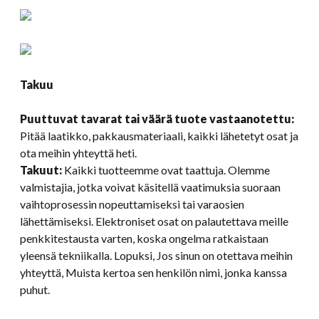
Takuu
Puuttuvat tavarat tai väärä tuote vastaanotettu:
Pitää laatikko, pakkausmateriaali, kaikki lähetetyt osat ja
ota meihin yhteyttä heti.
Takuut:
Kaikki tuotteemme ovat taattuja. Olemme
valmistajia, jotka voivat käsitellä vaatimuksia suoraan
vaihtoprosessin nopeuttamiseksi tai varaosien
lähettämiseksi. Elektroniset osat on palautettava meille
penkkitestausta varten, koska ongelma ratkaistaan ​​
yleensä tekniikalla. Lopuksi, Jos sinun on otettava meihin
yhteyttä, Muista kertoa sen henkilön nimi, jonka kanssa
puhut.