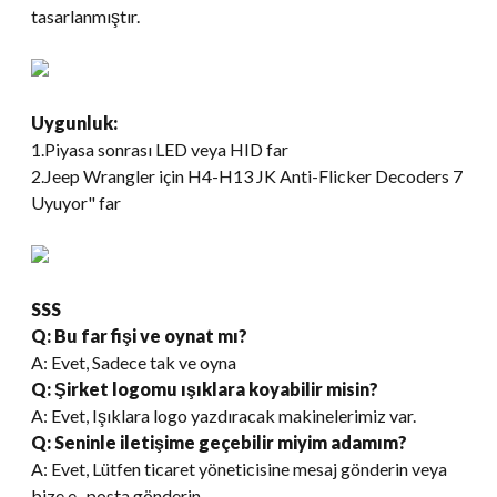
tasarlanmıştır.
Uygunluk:
1.Piyasa sonrası LED veya HID far
2.Jeep Wrangler için H4-H13 JK Anti-Flicker Decoders 7
Uyuyor" far
SSS
Q: Bu far fişi ve oynat mı?
A: Evet, Sadece tak ve oyna
Q: Şirket logomu ışıklara koyabilir misin?
A: Evet, Işıklara logo yazdıracak makinelerimiz var.
Q: Seninle iletişime geçebilir miyim adamım?
A: Evet, Lütfen ticaret yöneticisine mesaj gönderin veya
bize e -posta gönderin.