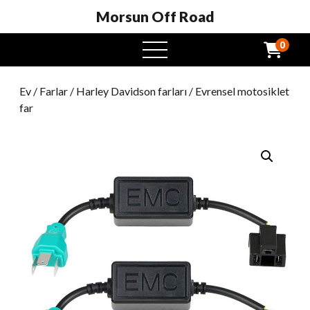
Morsun Off Road
0
Açık
Menü
Ev
/
Farlar
/
Harley Davidson farları
/ Evrensel motosiklet
far