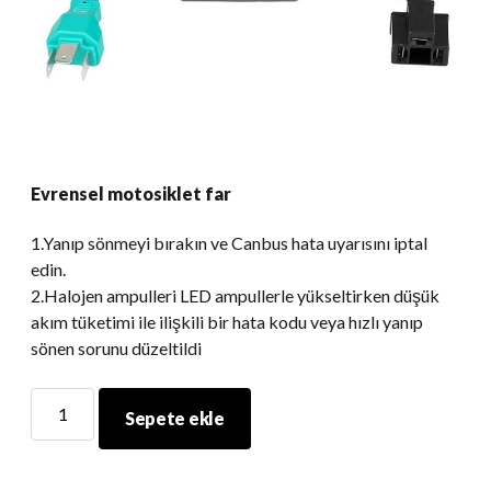
Evrensel motosiklet far
1.Yanıp sönmeyi bırakın ve Canbus hata uyarısını iptal
edin.
2.Halojen ampulleri LED ampullerle yükseltirken düşük
akım tüketimi ile ilişkili bir hata kodu veya hızlı yanıp
sönen sorunu düzeltildi
Evrensel
Sepete ekle
motosiklet
far
miktar