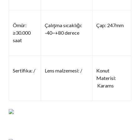
Ömür:
Çalışma sıcaklığı:
Çap: 247mm
≥30.000
-40~+80 derece
saat
Sertifika: /
Lens malzemesi: /
Konut
Materisl:
Karams