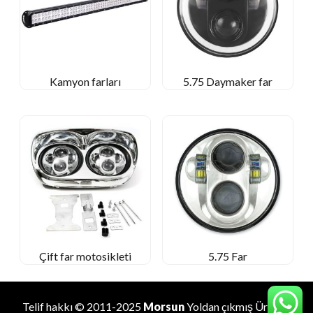
Kamyon farları
5.75 Daymaker far
Çift far motosikleti
5.75 Far
Telif hakkı © 2011-2025
Morsun
Yoldan çıkmış
Üretici
.