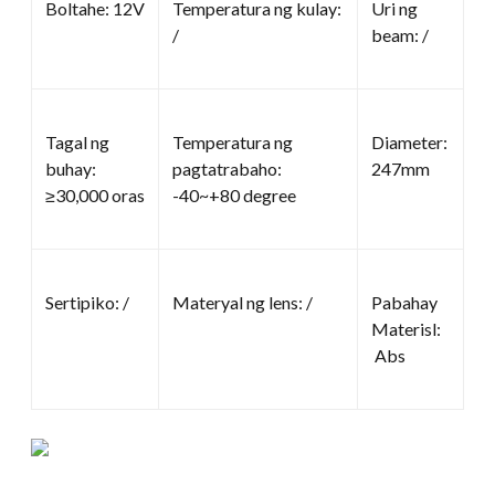
Boltahe: 12V
Temperatura ng kulay:
Uri ng
/
beam: /
Tagal ng
Temperatura ng
Diameter:
buhay:
pagtatrabaho:
247mm
≥30,000 oras
-40~+80 degree
Sertipiko: /
Materyal ng lens: /
Pabahay
Materisl:
Abs