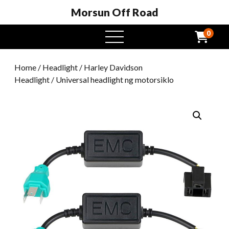
Morsun Off Road
0
Buksan
ang
menu
Home
/
Headlight
/
Harley Davidson
Headlight
/ Universal headlight ng motorsiklo