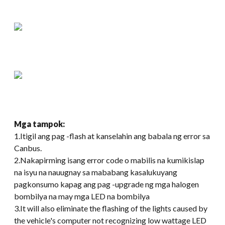
Mga tampok:
1.Itigil ang pag -flash at kanselahin ang babala ng error sa
Canbus.
2.Nakapirming isang error code o mabilis na kumikislap
na isyu na nauugnay sa mababang kasalukuyang
pagkonsumo kapag ang pag -upgrade ng mga halogen
bombilya na may mga LED na bombilya
3.
It will also eliminate the flashing of the lights caused by
the vehicle's computer not recognizing low wattage LED