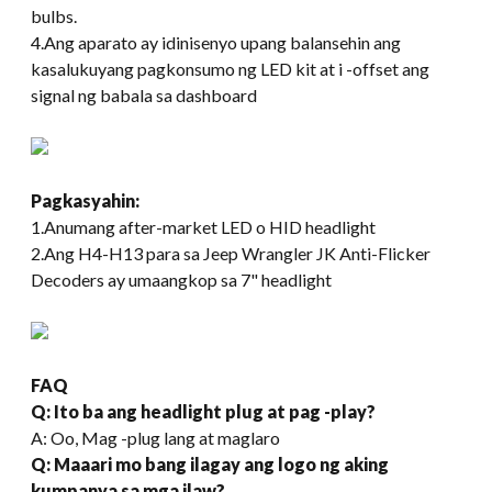
bulbs
.
4.Ang aparato ay idinisenyo upang balansehin ang
kasalukuyang pagkonsumo ng LED kit at i -offset ang
signal ng babala sa dashboard
Pagkasyahin:
1.Anumang after-market LED o HID headlight
2.Ang H4-H13 para sa Jeep Wrangler JK Anti-Flicker
Decoders ay umaangkop sa 7" headlight
FAQ
Q: Ito ba ang headlight plug at pag -play?
A: Oo, Mag -plug lang at maglaro
Q: Maaari mo bang ilagay ang logo ng aking
kumpanya sa mga ilaw?