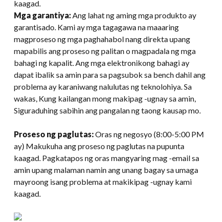
kaagad.
Mga garantiya:
Ang lahat ng aming mga produkto ay
garantisado. Kami ay mga tagagawa na maaaring
magproseso ng mga paghahabol nang direkta upang
mapabilis ang proseso ng palitan o magpadala ng mga
bahagi ng kapalit. Ang mga elektronikong bahagi ay
dapat ibalik sa amin para sa pagsubok sa bench dahil ang
problema ay karaniwang nalulutas ng teknolohiya. Sa
wakas, Kung kailangan mong makipag -ugnay sa amin,
Siguraduhing sabihin ang pangalan ng taong kausap mo.
Proseso ng paglutas:
Oras ng negosyo (8:00-5:00 PM
ay) Makukuha ang proseso ng paglutas na pupunta
kaagad. Pagkatapos ng oras mangyaring mag -email sa
amin upang malaman namin ang unang bagay sa umaga
mayroong isang problema at makikipag -ugnay kami
kaagad.