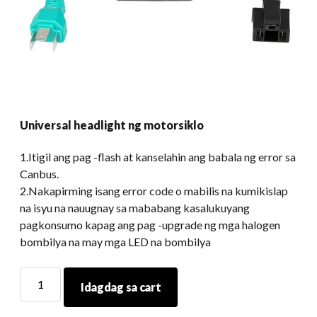
Universal headlight ng motorsiklo
1.Itigil ang pag -flash at kanselahin ang babala ng error sa
Canbus.
2.Nakapirming isang error code o mabilis na kumikislap
na isyu na nauugnay sa mababang kasalukuyang
pagkonsumo kapag ang pag -upgrade ng mga halogen
bombilya na may mga LED na bombilya
Universal
Idagdag sa cart
headlight
ng