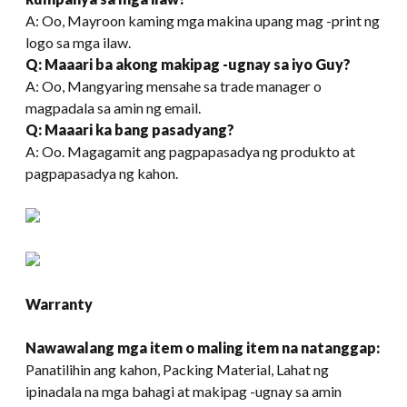
A: Oo, Mayroon kaming mga makina upang mag -print ng
logo sa mga ilaw.
Q: Maaari ba akong makipag -ugnay sa iyo Guy?
A: Oo, Mangyaring mensahe sa trade manager o
magpadala sa amin ng email.
Q: Maaari ka bang pasadyang?
A: Oo. Magagamit ang pagpapasadya ng produkto at
pagpapasadya ng kahon.
Warranty
Nawawalang mga item o maling item na natanggap:
Panatilihin ang kahon, Packing Material, Lahat ng
ipinadala na mga bahagi at makipag -ugnay sa amin