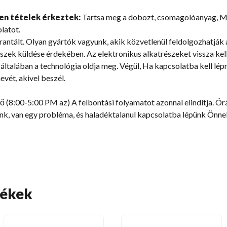
en tételek érkeztek:
Tartsa meg a dobozt, csomagolóanyag, Min
latot.
ntált. Olyan gyártók vagyunk, akik közvetlenül feldolgozhatják 
észek küldése érdekében. Az elektronikus alkatrészeket vissza kel
általában a technológia oldja meg. Végül, Ha kapcsolatba kell lépn
vét, akivel beszél.
(8:00-5:00 PM az) A felbontási folyamatot azonnal elindítja. Órák
nk, van egy probléma, és haladéktalanul kapcsolatba lépünk Önnel
mékek