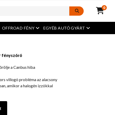
0
Nyissa meg a menüt
Nyissa meg a 
OFFROAD FÉNY
EGYÉB AUTÓ GYÁRT
r fényszóró
törölje a Canbus hiba
ors villogó probléma az alacsony
an, amikor a halogén izzókkal
z