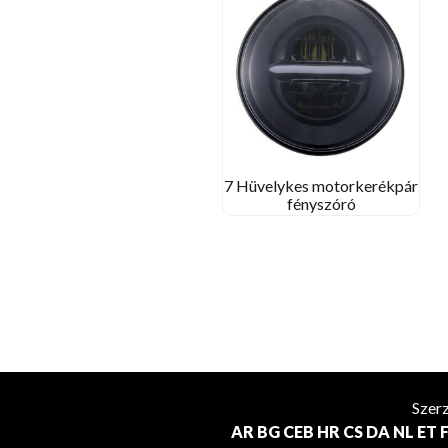
7 Hüvelykes motorkerékpár
fényszóró
Szer
AR
BG
CEB
HR
CS
DA
NL
ET
F