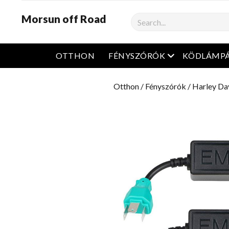
Morsun off Road
Keresés
Nyissa meg a m
OTTHON
FÉNYSZÓRÓK
KÖDLÁMP
Otthon
/
Fényszórók
/
Harley Da