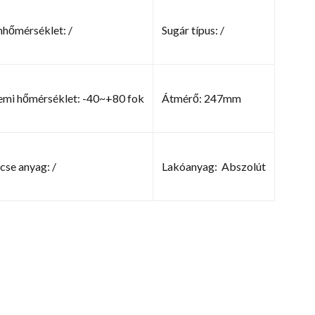
nhőmérséklet: /
Sugár típus: /
mi hőmérséklet: -40~+80 fok
Átmérő: 247mm
cse anyag: /
Lakóanyag: Abszolút