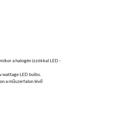
mikor a halogén izzókkal LED -
low wattage LED bulbs
.
jon a műszerfalon lévő