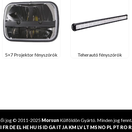
5×7 Projektor fényszórók
Teherautó fényszórók
zői jog © 2011-2025
Morsun
Külföldön
Gyártó
. Minden jog fennt
I
FR
DE
EL
HE
HU
IS
ID
GA
IT
JA
KM
LV
LT
MS
NO
PL
PT
RO
R