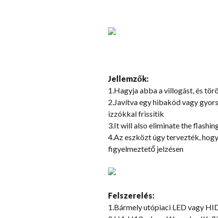
Jellemzők:
1.Hagyja abba a villogást, és tör
2.Javítva egy hibakód vagy gyor
izzókkal frissítik
3.
It will also eliminate the flash
4.Az eszközt úgy tervezték, hogy
figyelmeztető jelzésen
Felszerelés:
1.Bármely utópiaci LED vagy HI