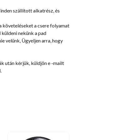
den szállított alkatrész, és
a követeléseket a csere folyamat
l küldeni nekünk a pad
ie velünk, Ügyeljen arra, hogy
 után kérjük, küldjön e -mailt
.