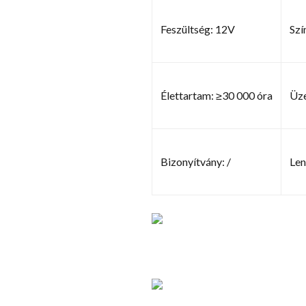
Feszültség: 12V
Szí
Élettartam: ≥30 000 óra
Üze
Bizonyítvány: /
Len