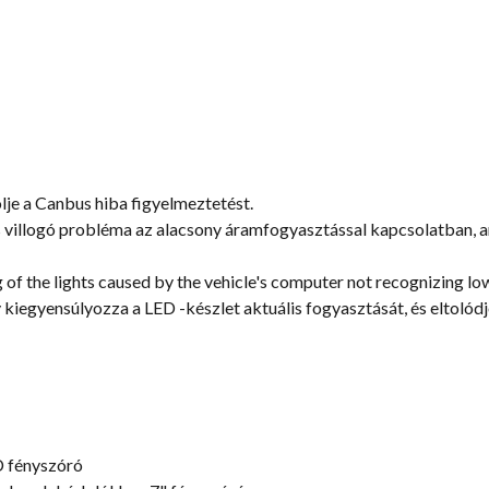
ölje a Canbus hiba figyelmeztetést.
s villogó probléma az alacsony áramfogyasztással kapcsolatban, a
ing of the lights caused by the vehicle's computer not recognizing 
 kiegyensúlyozza a LED -készlet aktuális fogyasztását, és eltolód
D fényszóró