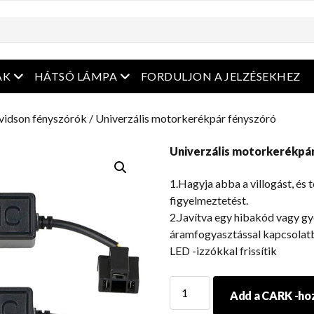
enüt
Nyissa meg a menüt
Nyissa meg a menüt
ÁK
HÁTSÓ LÁMPA
FORDULJON A JELZÉSEKHEZ
vidson fényszórók
/ Univerzális motorkerékpár fényszóró
Univerzális motorkerékpá
1.Hagyja abba a villogást, és 
figyelmeztetést.
2.Javítva egy hibakód vagy gy
áramfogyasztással kapcsolatb
LED -izzókkal frissítik
Univerzális
Add a CARK -ho
motorkerékpár