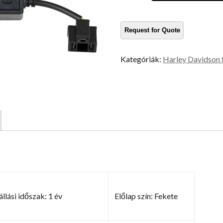
fényszóró
mennyiség
Kategóriák:
Harley Davidson 
állási időszak: 1 év
Előlap szín: Fekete