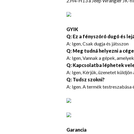
2.H4-H13 a Jeep Wrangler JK-fl
GYIK
Q: Ez a fényszóró dugó és lej
A: Igen, Csak dugja és játsszon
Q: Meg tudná helyezni a cége
A: Igen, Vannak a gépek, amelyek
Q: Kapcsolatba léphetek vele
A: Igen, Kérjük, üzenetet küldjö
Q: Tudsz szokni?
A: Igen. A termék testreszabása 
Garancia