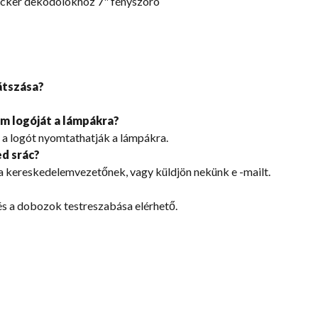
icker dekódolókhoz 7" fényszóró
átszása?
m logóját a lámpákra?
 a logót nyomtathatják a lámpákra.
d srác?
n a kereskedelemvezetőnek, vagy küldjön nekünk e -mailt.
és a dobozok testreszabása elérhető.