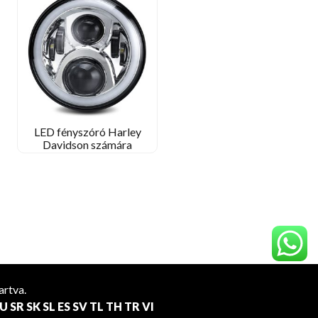
LED fényszóró Harley
Davidson számára
artva.
U
SR
SK
SL
ES
SV
TL
TH
TR
VI