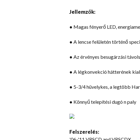
Jellemzők:
● Magas fényerő LED, energiameg
● A lencse felületén történő spe
● Az érvényes besugárzási távols
● A légkonvekció hátterének kial
● 5-3/4 hüvelykes, a legtöbb Ha
● Könnyű telepítési dugó n paly
Felszerelés:
'06-
'11 VRSCD and VRSCDX
,