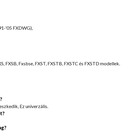
91-
'05 FXDWG),
 FXSB, Fxsbse, FXST, FXSTB, FXSTC és FXSTD modellek.
?
leszkedik, Ez univerzális.
át?
ag?