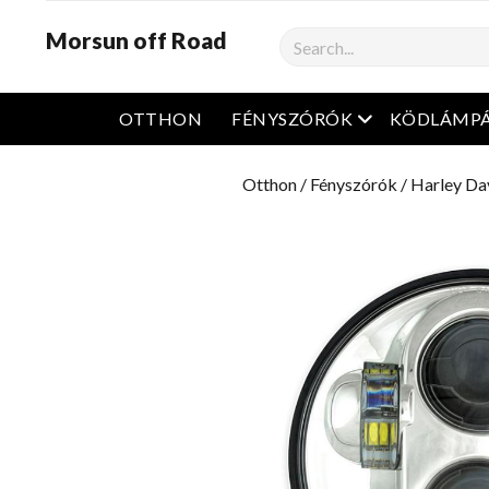
Morsun off Road
Keresés
Nyissa meg a m
OTTHON
FÉNYSZÓRÓK
KÖDLÁMP
Otthon
/
Fényszórók
/
Harley Da