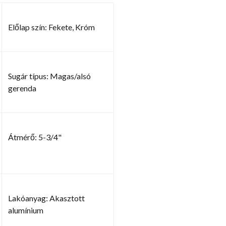
Előlap szín: Fekete, Króm
Sugár típus: Magas/alsó
gerenda
Átmérő: 5-3/4"
Lakóanyag: Akasztott
alumínium