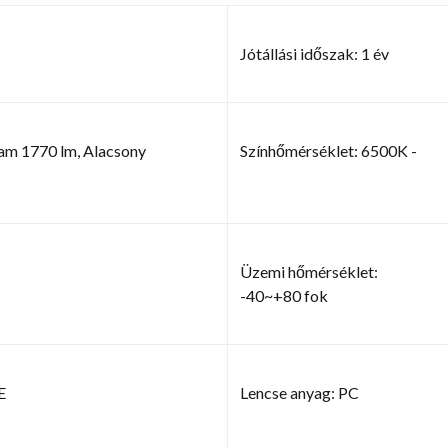
Jótállási időszak: 1 év
am 1770 lm, Alacsony
Színhőmérséklet: 6500K -
Üzemi hőmérséklet:
-40~+80 fok
E
Lencse anyag: PC