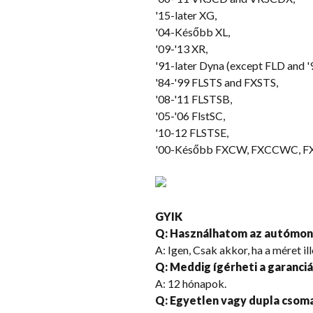
'15-later XG
,
'04-Később XL,
'09-
'13 XR
,
'91-later Dyna
(
except FLD and '
'84-'99 FLSTS and FXSTS
,
'08-
'11 FLSTSB
,
'05-'06 FlstSC,
'10-12 FLSTSE
,
'00-Később FXCW, FXCCWC, FXS,
GYIK
Q: Használhatom az autómon
A: Igen, Csak akkor, ha a méret il
Q: Meddig ígérheti a garanci
A: 12 hónapok.
Q: Egyetlen vagy dupla csom