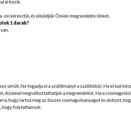
al érkezik.
a -on keresztül, és elküldjük Önnek megrendelési linket.
rolok 1 darab?
 van.
z sérült, Ne fogadja el a szállítmányt a szállítóból. Ha el tud kész
et, Azonnal megváltoztathatjuk a megrendelést. Ha a csomagolási 
arra, hogy tartsa meg az összes csomagolóanyagot és dobozt, ho
, hogy folytathassuk.