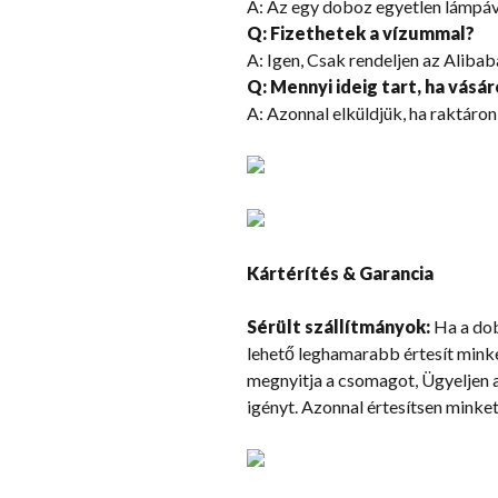
A: Az egy doboz egyetlen lámpáv
Q: Fizethetek a vízummal?
A: Igen, Csak rendeljen az Alibab
Q: Mennyi ideig tart, ha vásá
A: Azonnal elküldjük, ha raktáron
Kártérítés & Garancia
Sérült szállítmányok:
Ha a dobo
lehető leghamarabb értesít mink
megnyitja a csomagot, Ügyeljen 
igényt. Azonnal értesítsen minket