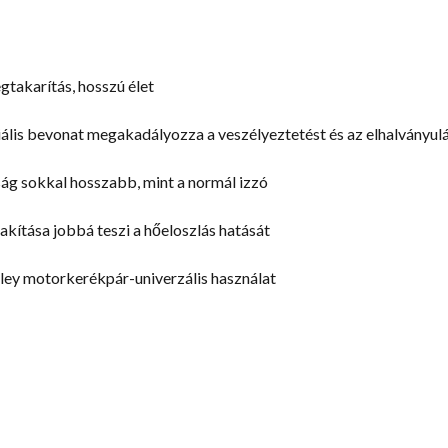
takarítás, hosszú élet
ciális bevonat megakadályozza a veszélyeztetést és az elhalványul
ág sokkal hosszabb, mint a normál izzó
akítása jobbá teszi a hőeloszlás hatását
rley motorkerékpár-univerzális használat