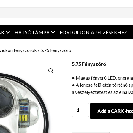
enüt
Nyissa meg a menüt
Nyissa meg a menüt
ÁK
HÁTSÓ LÁMPA
FORDULJON A JELZÉSEKHEZ
vidson fényszórók
/ 5.75 Fényszóró
5.75 Fényszóró
● Magas fényerő LED, energia
● A lencse felületén történő 
a veszélyeztetést és az elhalv
5.75
Add a CARK -ho
Fényszóró
mennyiség