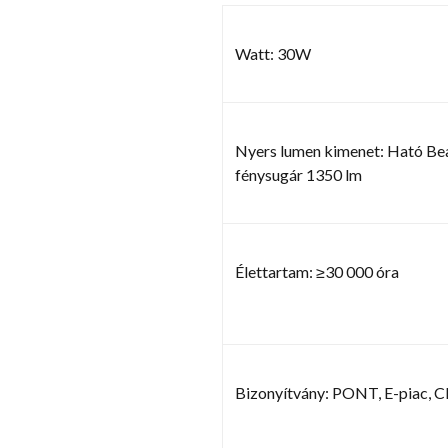
Watt: 30W
Nyers lumen kimenet: Ható Be
fénysugár 1350 lm
Élettartam: ≥30 000 óra
Bizonyítvány: PONT, E-piac, C