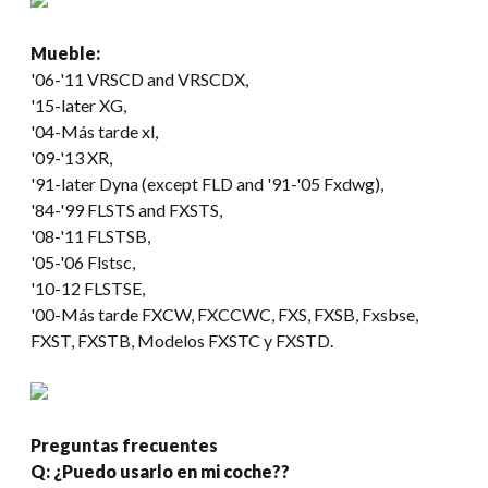
Mueble:
'06-
'11 VRSCD and VRSCDX
,
'15-later XG
,
'04-Más tarde xl,
'09-
'13 XR
,
'91-later Dyna
(
except FLD and '91-
'05 Fxdwg),
'84-'99 FLSTS and FXSTS
,
'08-
'11 FLSTSB
,
'05-'06 Flstsc,
'10-12 FLSTSE
,
'00-Más tarde FXCW, FXCCWC, FXS, FXSB, Fxsbse,
FXST, FXSTB, Modelos FXSTC y FXSTD.
Preguntas frecuentes
Q: ¿Puedo usarlo en mi coche??