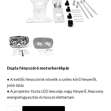
Dupla fényszóró motorkerékpár
● A kettős fényszórók növelik a széles körű fényerőt,
jobb látás
● A projektor tiszta LED lencséje, nagy fényerő, Alacsony
energiafogyasztás és hosszú élettartam
Dupla