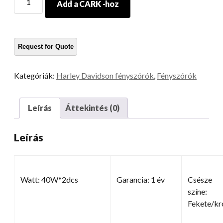
Add a CARK -hoz
fényszóró
motorkerékpár
mennyiség
Kategóriák:
Harley Davidson fényszórók
,
Fényszórók
Leírás
Áttekintés (0)
Leírás
Watt: 40W*2dcs
Garancia: 1 év
Csésze
színe:
Fekete/k