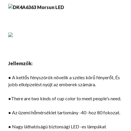
Jellemzők:
● A kettős fényszórók növelik a széles körű fényerőt, És
jobb elképzelést nyújt az emberek számára.
●There are two kinds of cup color to meet people's need
.
● Az üzemi hőmérséklet tartomány -40 -hoz 80 fokozat.
● Nagy láthatóságú biztonsági LED -es lámpákat