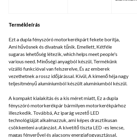
Termékleírás
Ezt a dupla fényszóró motorkerékpárt fekete borítja,
Ami hűvösnek és divatnak tűnik. Emellett, Kétféle
sugaras lehetőség létezik,
which helps meet people's
various need
. Minőségi anyagból készül, Termékünk
vízálló funkcióval van felszerelve, És az emberek
vezethetnek a rossz időjárással. Kívül, A kimenő héja nagy
teljesítményű alumíniumból készült alumíniumból készül.
A kompakt kialakítás és a kis méret miatt, Ez a dupla
fényszóró motorkerékpár bármilyen motorkerékpárhoz
illeszkedik. Továbbá, Az iparág vezető LED
technológiáját alkalmazzuk, ami képes drasztikusan
csökkenteni a utánzást. A kivetítő tiszta LED -es lencse,
magas fényerővel és alacsony energiafogyasztással,