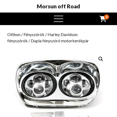
Morsun off Road
0
Nyissa
meg
a
Otthon
/
Fényszórók
/
Harley Davidson
menüt
fényszórók
/ Dupla fényszóró motorkerékpár