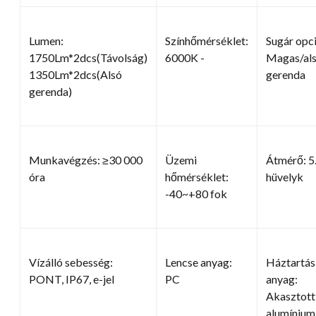
Lumen:
Színhőmérséklet:
Sugár opci
1750Lm*2dcs(Távolság)
6000K -
Magas/al
1350Lm*2dcs(Alsó
gerenda
gerenda)
Munkavégzés: ≥30 000
Üzemi
Átmérő: 5
óra
hőmérséklet:
hüvelyk
-40~+80 fok
Vízálló sebesség:
Lencse anyag:
Háztartás
PONT, IP67, e-jel
PC
anyag:
Akasztott
alumínium