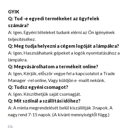
GYIK
Q: Tud -e egyedi termékeket az ügyfelek
számára?
A: Igen, Egyéni tételeket tudunk elérni az Ön igényének
teljesítéséhez.
Q: Meg tudja helyezni a cégem logóját a lámpákra?
A: Igen, Használhatunk gépeket a logók nyomtatásához a
lámpákra.
Q: Megvásárolhatom a termékeit online?
A: Igen, Kérjük, először vegye fel a kapcsolatot a Trade
Manager -rel online, Vagy küldjön e -mailt nekünk.
Q: Tudsz egyéni csomagot?
A: Igen. Készíthetjük saját csomagját.
Q: Mit szólnál a szállítási időhez?
A: A minta megrendelését belül kiszállítják 3 napok. A
nagy rend 7-15 napok. (A kívánt mennyiségtől függ.)