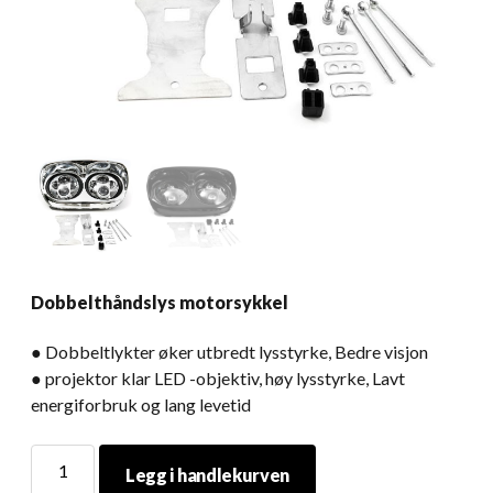
Dobbelthåndslys motorsykkel
● Dobbeltlykter øker utbredt lysstyrke, Bedre visjon
● projektor klar LED -objektiv, høy lysstyrke, Lavt
energiforbruk og lang levetid
Dobbelthåndslys
Legg i handlekurven
motorsykkel