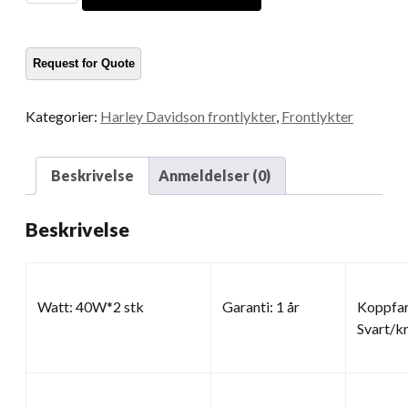
mengde
Kategorier:
Harley Davidson frontlykter
,
Frontlykter
Beskrivelse
Anmeldelser (0)
Beskrivelse
Watt: 40W*2 stk
Garanti: 1 år
Koppfar
Svart/k