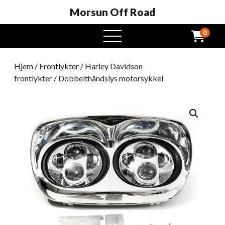
Morsun Off Road
0
Åpen
meny
Hjem
/
Frontlykter
/
Harley Davidson
frontlykter
/ Dobbelthåndslys motorsykkel