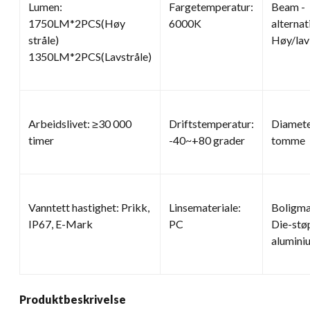
Lumen:
Fargetemperatur:
Beam -
1750LM*2PCS(Høy
6000K
alternat
stråle)
Høy/lav 
1350LM*2PCS(Lavstråle)
Arbeidslivet: ≥30 000
Driftstemperatur:
Diamete
timer
-40~+80 grader
tomme
Vanntett hastighet: Prikk,
Linsemateriale:
Boligma
IP67, E-Mark
PC
Die-stø
alumini
Produktbeskrivelse