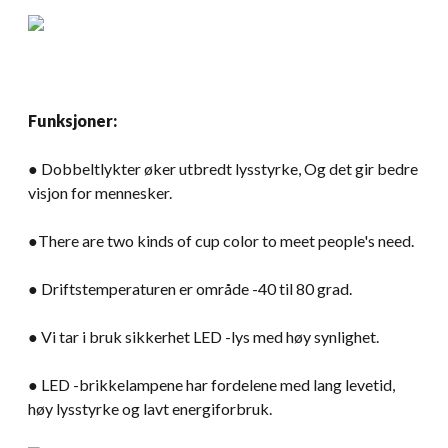
Funksjoner:
● Dobbeltlykter øker utbredt lysstyrke, Og det gir bedre
visjon for mennesker.
●There are two kinds of cup color to meet people's need
.
● Driftstemperaturen er område -40 til 80 grad.
● Vi tar i bruk sikkerhet LED -lys med høy synlighet.
● LED -brikkelampene har fordelene med lang levetid,
høy lysstyrke og lavt energiforbruk.