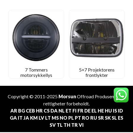
7 Tommers
5×7 Projektorens
motorsykkellys
frontlykter
Copyright © 2011-2025
Morsun
Offroad
Produsent
. Alle
rettigheter forbeholdt.
AR
BG
CEB
HR
CS
DA
NL
ET
FI
FR
DE
EL
HE
HU
IS
ID
GA
IT
JA
KM
LV
LT
MS
NO
PL
PT
RO
RU
SR
SK
SL
ES
SV
TL
TH
TR
VI