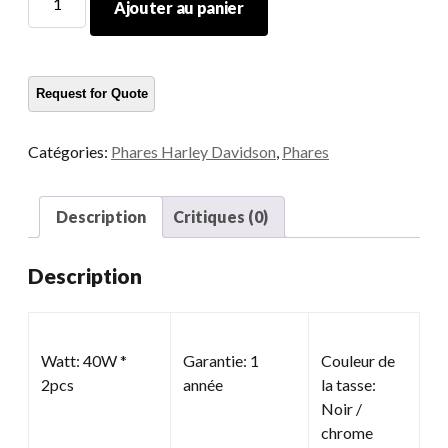
Ajouter au panier
de
phare
double
quantité
Catégories:
Phares Harley Davidson
,
Phares
Description
Critiques (0)
Description
Watt: 40W *
Garantie: 1
Couleur de
2pcs
année
la tasse:
Noir /
chrome