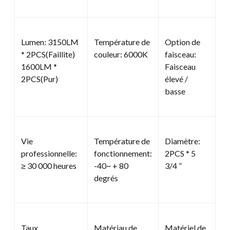
Lumen: 3150LM
Température de
Option de
* 2PCS(Faillite)
couleur: 6000K
faisceau:
1600LM *
Faisceau
2PCS(Pur)
élevé /
basse
Vie
Température de
Diamètre:
professionnelle:
fonctionnement:
2PCS * 5
≥ 30 000 heures
-40~ + 80
3/4 ”
degrés
Taux
Matériau de
Matériel de