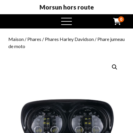
Morsun hors route
0
ouvrir
Maison
/
Phares
/
Phares Harley Davidson
/ Phare jumeau
de moto