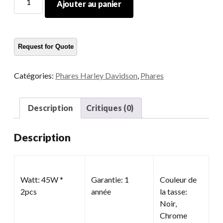
Ajouter au panier
jumeau
de
moto
quantité
Catégories:
Phares Harley Davidson
,
Phares
Description
Critiques (0)
Description
Watt: 45W *
Garantie: 1
Couleur de
2pcs
année
la tasse:
Noir,
Chrome