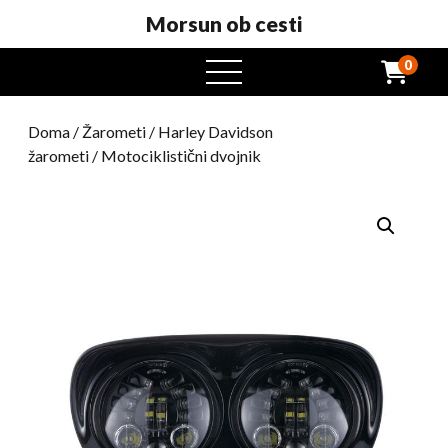
Morsun ob cesti
0
odprt
meni
Doma
/
Žarometi
/
Harley Davidson
žarometi
/ Motociklistični dvojnik