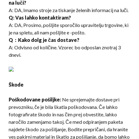
na luči?
A: DA, Imamo stroje za tiskanje želenih informacij na luči.
Q: Vas lahko kontaktiram?
A: DA, Prosimo, pošljite sporočilo upravitelju trgovine, ki
je na spletu, ali nam pošljite e -pošto.
Q：Kako dolg je čas dostave?
A: Odvisno od količine. Vzorec bo odposlan znotraj 3
dnevi.
Škode
Poškodovane pošiljke:
Ne sprejemajte dostave pri
prevozniku, če je bila škatla poškodovana. Če lahko
fotografirate škodo in nas čim prej obvestite, lahko
naročilo zamenjamo takoj. Če med odpiranjem paketa
najdete škodo za pošiljanje, Bodite prepričani, da hranite
ves pakirni material in škatlo za pošiljanje, da bomo lahko