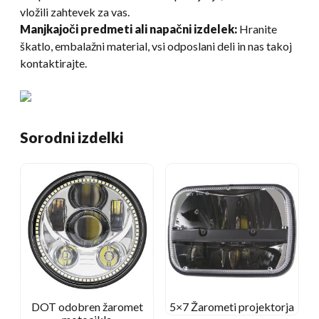
vložili zahtevek za vas.
Manjkajoči predmeti ali napačni izdelek:
Hranite
škatlo, embalažni material, vsi odposlani deli in nas takoj
kontaktirajte.
Sorodni izdelki
DOT odobren žaromet
5×7 Žarometi projektorja