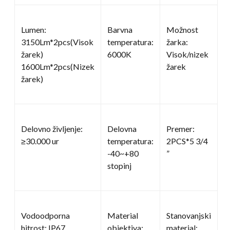
Lumen:
Barvna
Možnost
3150Lm*2pcs(Visok
temperatura:
žarka:
žarek)
6000K
Visok/nizek
1600Lm*2pcs(Nizek
žarek
žarek)
Delovno življenje:
Delovna
Premer:
≥30.000 ur
temperatura:
2PCS*5 3/4
-40~+80
”
stopinj
Vodoodporna
Material
Stanovanjski
hitrost: IP67
objektiva:
material: