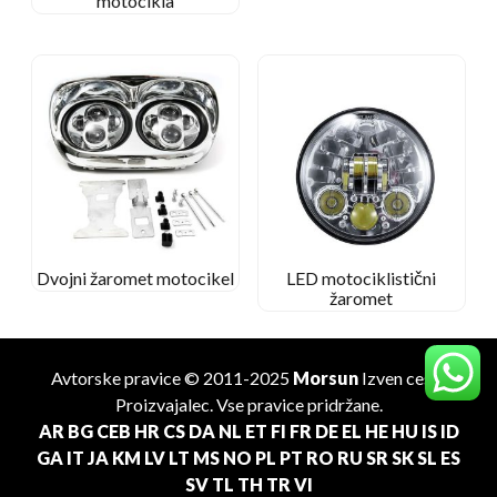
motocikla
Dvojni žaromet motocikel
LED motociklistični
žaromet
Avtorske pravice © 2011-2025
Morsun
Izven ceste
Proizvajalec
. Vse pravice pridržane.
AR
BG
CEB
HR
CS
DA
NL
ET
FI
FR
DE
EL
HE
HU
IS
ID
GA
IT
JA
KM
LV
LT
MS
NO
PL
PT
RO
RU
SR
SK
SL
ES
SV
TL
TH
TR
VI