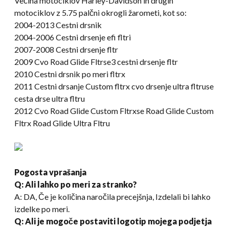
Večina motociklov Harley-Davidson in drugih
motociklov z 5.75 palčni okrogli žarometi, kot so:
2004-2013 Cestni drsnik
2004-2006 Cestni drsenje efi fltri
2007-2008 Cestni drsenje fltr
2009 Cvo Road Glide Fltrse3 cestni drsenje fltr
2010 Cestni drsnik po meri fltrx
2011 Cestni drsanje Custom fltrx cvo drsenje ultra fltruse
cesta drse ultra fltru
2012 Cvo Road Glide Custom Fltrxse Road Glide Custom
Fltrx Road Glide Ultra Fltru
Pogosta vprašanja
Q: Ali lahko po meri za stranko?
A: DA, Če je količina naročila precejšnja, Izdelali bi lahko
izdelke po meri.
Q: Ali je mogoče postaviti logotip mojega podjetja