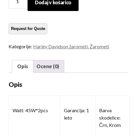
Dodaj v košarico
dvojnik
količina
Kategorije:
Harley Davidson žarometi
,
Žarometi
Opis
Ocene (0)
Opis
Watt: 45W*2pcs
Garancija: 1
Barva
leto
skodelice:
Črn, Krom