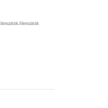
fényszórók
,
Fényszórók