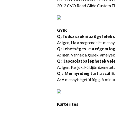
2012 CVO Road Glide Custom Fltr
GYIK
Q: Tudsz szokni az ügyfelek
A: Igen, Ha a megrendelés menny
Q: Lehetséges -e a cégem log
A: Igen, Vannak a gépek, amelyek
Q: Kapcsolatba léphetek vel
A: Igen, Kérjük, küldjön üzenete
Q：Mennyi ideig tart a szállít
A: A mennyiségetől függ. A minta
Kártérítés