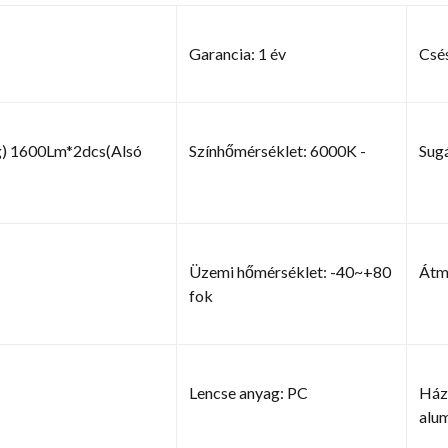
Garancia: 1 év
Csés
) 1600Lm*2dcs(Alsó
Színhőmérséklet: 6000K -
Sug
Üzemi hőmérséklet: -40~+80
Átm
fok
Lencse anyag: PC
Házt
alu