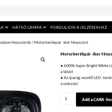
enüt
Nyissa meg a menüt
Nyissa meg a menüt
ÁK
HÁTSÓ LÁMPA
FORDULJON A JELZÉSEKHEZ
vidson fényszórók
/ Motorkerékpár -iker fényszóró
Motorkerékpár -iker fény
● 6000k Super Bright White L
a látást
● Az iparág vezető LED -techn
a utánzást
Motorkerékpár
Add a CARK -ho
-
iker