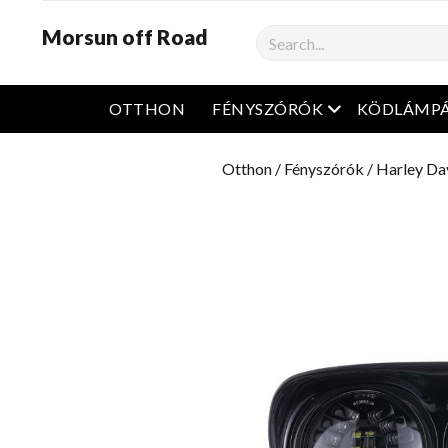
Morsun off Road
Keresés
Nyissa meg a m
OTTHON
FÉNYSZÓRÓK
KÖDLÁMP
Otthon
/
Fényszórók
/
Harley Da