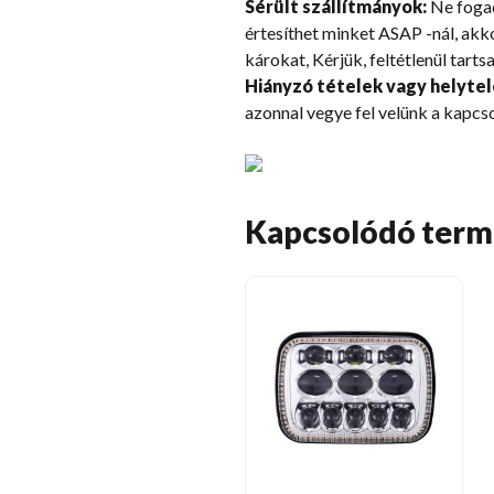
Sérült szállítmányok:
Ne fogadj
értesíthet minket ASAP -nál, akko
károkat, Kérjük, feltétlenül tar
Hiányzó tételek vagy helytel
azonnal vegye fel velünk a kapcso
Kapcsolódó ter