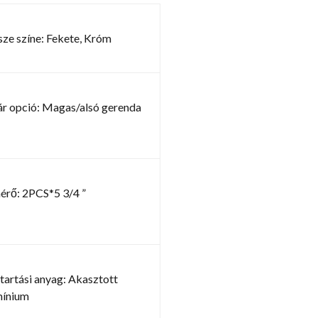
ze színe: Fekete, Króm
ár opció: Magas/alsó gerenda
érő: 2PCS*5 3/4 ”
artási anyag: Akasztott
mínium