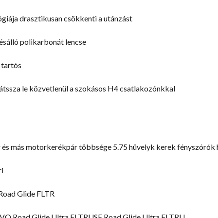
giája drasztikusan csökkenti a utánzást
ésálló polikarbonát lencse
 tartós
játssza le közvetlenül a szokásos H4 csatlakozónkkal
és más motorkerékpár többsége 5.75 hüvelyk kerek fényszórók 
ri
Road Glide FLTR
 Road Glide Ultra FLTRUSE Road Glide Ultra FLTRU