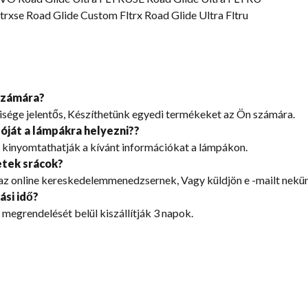
xse Road Glide Custom Fltrx Road Glide Ultra Fltru
 számára?
isége jelentős, Készíthetünk egyedi termékeket az Ön számára.
óját a lámpákra helyezni??
 kinyomtathatják a kívánt információkat a lámpákon.
etek srácok?
t az online kereskedelemmenedzsernek, Vagy küldjön e -mailt nekü
ási idő?
 megrendelését belül kiszállítják 3 napok.