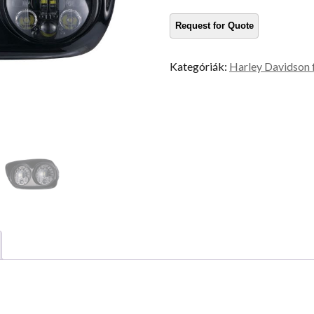
fényszóró
mennyiség
Kategóriák:
Harley Davidson 