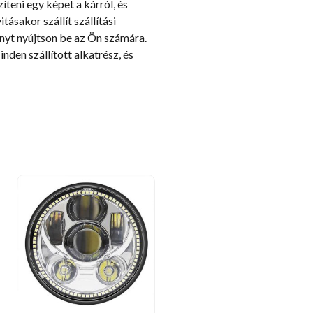
zíteni egy képet a kárról, és
ásakor szállít szállítási
ényt nyújtson be az Ön számára.
den szállított alkatrész, és