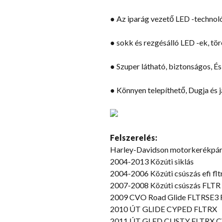
● Az iparág vezető LED -technoló
● sokk és rezgésálló LED -ek, tör
● Szuper látható, biztonságos, És
● Könnyen telepíthető, Dugja és 
Felszerelés:
Harley-Davidson motorkerékpár 
2004-2013 Közúti siklás
2004-2006 Közúti csúszás efi flt
2007-2008 Közúti csúszás FLTR
2009 CVO Road Glide FLTRSE3 
2010 ÚT GLIDE CYPED FLTRX
2011 ÚT GLED CUSTY FLTRX CVO