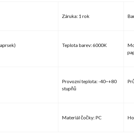
Záruka: 1 rok
Ba
aprsek)
Teplota barev: 6000K
Mo
pa
Provozní teplota: -40~+80
Pr
stupňů
Materiál čočky: PC
Hou