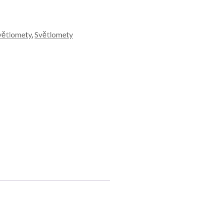
větlomety
,
Světlomety