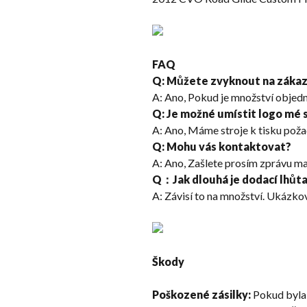
FAQ
Q: Můžete zvyknout na zákaz
A: Ano, Pokud je množství objedn
Q: Je možné umístit logo mé 
A: Ano, Máme stroje k tisku poža
Q: Mohu vás kontaktovat?
A: Ano, Zašlete prosím zprávu ma
Q：Jak dlouhá je dodací lhůt
A: Závisí to na množství. Ukázko
Škody
Poškozené zásilky:
Pokud byla 