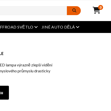
0
Otevřená nabídka
Otevřená nabídka
FFROAD SVĚTLO
JINÉ AUTO DĚLÁ
LE
ED lampa výrazně zlepší vidění
myslového průmyslu drasticky
ku