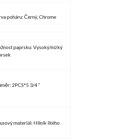
rva poháru: Černý, Chrome
žnost paprsku: Vysoký/nízký
prsek
ůměr: 2PCS*5 3/4 “
sový materiál: Hliník litého