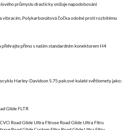
lového průmyslu drasticky snižuje napodobování
a vibracím, Polykarbonátová čočka odolné proti rozbitému
e a přehrajte přímo s naším standardním konektorem H4
ocyklu Harley-Davidson 5.75 palcové kulaté světlomety jako:
oad Glide FLTR
O Road Glide Ultra Fltruse Road Glide Ultra Fltru
xse Road Glide Custom Fltrx Road Glide Ultra Fltru