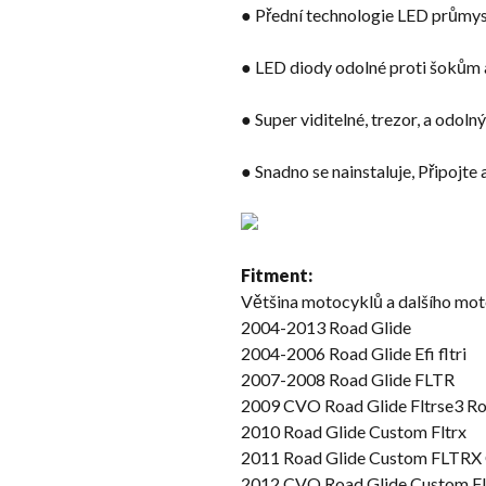
● Přední technologie LED průmys
● LED diody odolné proti šokům 
● Super viditelné, trezor, a odolný
● Snadno se nainstaluje, Připojt
Fitment:
Většina motocyklů a dalšího mot
2004-2013 Road Glide
2004-2006 Road Glide Efi fltri
2007-2008 Road Glide FLTR
2009 CVO Road Glide Fltrse3 R
2010 Road Glide Custom Fltrx
2011 Road Glide Custom FLTRX CV
2012 CVO Road Glide Custom Fltr