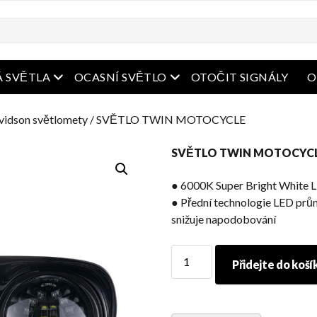
bídka
Otevřená nabídka
Otevřená nabídka
 SVĚTLA
OCASNÍ SVĚTLO
OTOČIT SIGNÁLY
O
vidson světlomety
/ SVĚTLO TWIN MOTOCYCLE
SVĚTLO TWIN MOTOCYC
● 6000K Super Bright White L
● Přední technologie LED prů
snižuje napodobování
SVĚTLO
Přidejte do koší
TWIN
MOTOCYCLE
množství