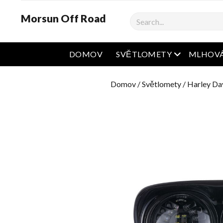
Morsun Off Road
Vyhledávání
Otevřená na
DOMOV
SVĚTLOMETY
MLHOVÁ
Domov
/
Světlomety
/
Harley Da