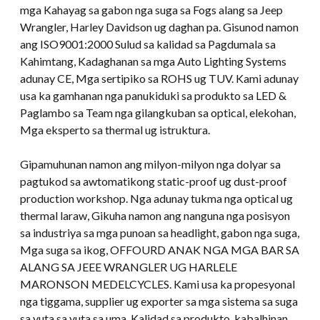
mga Kahayag sa gabon nga suga sa Fogs alang sa Jeep
Wrangler, Harley Davidson ug daghan pa. Gisunod namon
ang ISO9001:2000 Sulud sa kalidad sa Pagdumala sa
Kahimtang, Kadaghanan sa mga Auto Lighting Systems
adunay CE, Mga sertipiko sa ROHS ug TUV. Kami adunay
usa ka gamhanan nga panukiduki sa produkto sa LED &
Paglambo sa Team nga gilangkuban sa optical, elekohan,
Mga eksperto sa thermal ug istruktura.
Gipamuhunan namon ang milyon-milyon nga dolyar sa
pagtukod sa awtomatikong static-proof ug dust-proof
production workshop. Nga adunay tukma nga optical ug
thermal laraw, Gikuha namon ang nanguna nga posisyon
sa industriya sa mga punoan sa headlight, gabon nga suga,
Mga suga sa ikog, OFFOURD ANAK NGA MGA BAR SA
ALANG SA JEEE WRANGLER UG HARLELE
MARONSON MEDELCYCLES. Kami usa ka propesyonal
nga tiggama, supplier ug exporter sa mga sistema sa suga
sa yuta sa yuta sa uma. Kalidad sa produkto, kabalhinan,