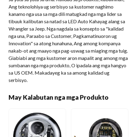
Ang teknolohiya ug serbisyo sa kustomer naghimo
kanamo nga usa sa mga dili matugkad nga mga lider sa
tibuuk kalibutan sa natad sa LED Auto Kahayag alang sa
Wrangler sa Jeep. Nga nagdala sa konsepto sa "kalidad
nga una, Paraabo sa Customer, Pagkamatinuoron ug
Innovation" sa atong hunahuna, Ang among kompanya
nakab-ot ang maayo nga pag-uswag sa miaging mga tuig.
Giabiabi ang mga kustomer aron mapalit ang among mga
sumbanan nga mga produkto, O ipadala ang mga hangyo
sa US OEM. Makadayeg ka sa among kalidad ug
serbisyo.
May Kalabutan nga mga Produkto