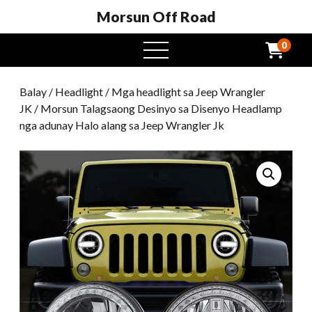
Morsun Off Road
0
Open
Menu
Balay
/
Headlight
/
Mga headlight sa Jeep Wrangler
JK
/ Morsun Talagsaong Desinyo sa Disenyo Headlamp
nga adunay Halo alang sa Jeep Wrangler Jk