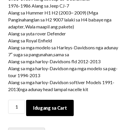
1976-1986 Alang sa Jeep CJ-7
Alang sa Hummer H1 H2 (2003~ 2009) (Mga
Panginahanglan sa H2 9007 lalaki sa H4 babaye nga
adapter, Wala maapil ang pakete)
Alang sa yuta rover Defender
Alang sa Royal Enfield
Alang sa mga modelo sa Harleys-Davidsons nga adunay
7″ suga sa pangunahan,sama sa
Alang sa mga harloy-Davidsons fld 2012-2013
Alang sa mga harloy-Davidson nga mga modelo sa pag-
tour 1994-2013
Alang sa mga harloy-Davidson softiver Models 1991-
2013(nga adunay head lampal nacelle kit
Morsun
Idugang sa Cart
Talagsaong
Desinyo
sa