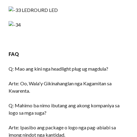
FAQ
Q: Mao ang kini nga headlight plug ug magdula?
Arte: Oo, Wala'y Gikinahanglan nga Kagamitan sa
Kwarenta.
Q: Mahimo ba nimo ibutang ang akong kompaniya sa
logo sa mga suga?
Arte: Ipasibo ang package o logo nga pag-abiabi sa
imong nindot nga kantidad.