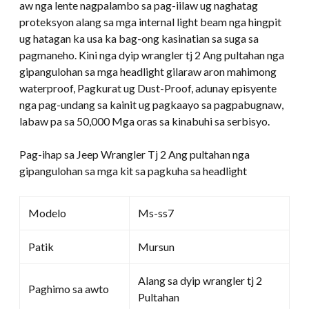
aw nga lente nagpalambo sa pag-iilaw ug naghatag
proteksyon alang sa mga internal light beam nga hingpit
ug hatagan ka usa ka bag-ong kasinatian sa suga sa
pagmaneho. Kini nga dyip wrangler tj 2 Ang pultahan nga
gipangulohan sa mga headlight gilaraw aron mahimong
waterproof, Pagkurat ug Dust-Proof, adunay episyente
nga pag-undang sa kainit ug pagkaayo sa pagpabugnaw,
labaw pa sa 50,000 Mga oras sa kinabuhi sa serbisyo.
Pag-ihap sa Jeep Wrangler Tj 2 Ang pultahan nga
gipangulohan sa mga kit sa pagkuha sa headlight
Modelo
Ms-ss7
Patik
Mursun
Alang sa dyip wrangler tj 2
Paghimo sa awto
Pultahan