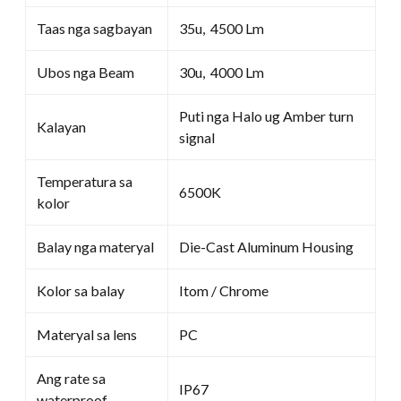
Taas nga sagbayan
35u, 4500 Lm
Ubos nga Beam
30u, 4000 Lm
Puti nga Halo ug Amber turn
Kalayan
signal
Temperatura sa
6500K
kolor
Balay nga materyal
Die-Cast Aluminum Housing
Kolor sa balay
Itom / Chrome
Materyal sa lens
PC
Ang rate sa
IP67
waterproof