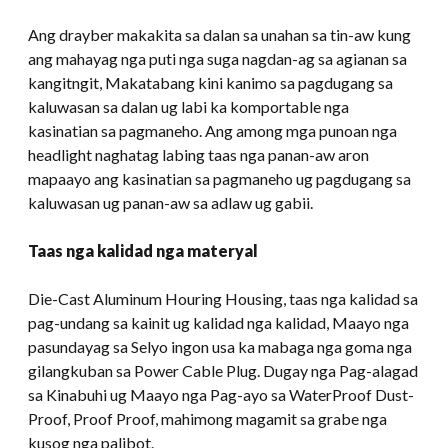
Ang drayber makakita sa dalan sa unahan sa tin-aw kung
ang mahayag nga puti nga suga nagdan-ag sa agianan sa
kangitngit, Makatabang kini kanimo sa pagdugang sa
kaluwasan sa dalan ug labi ka komportable nga
kasinatian sa pagmaneho. Ang among mga punoan nga
headlight naghatag labing taas nga panan-aw aron
mapaayo ang kasinatian sa pagmaneho ug pagdugang sa
kaluwasan ug panan-aw sa adlaw ug gabii.
Taas nga kalidad nga materyal
Die-Cast Aluminum Houring Housing, taas nga kalidad sa
pag-undang sa kainit ug kalidad nga kalidad, Maayo nga
pasundayag sa Selyo ingon usa ka mabaga nga goma nga
gilangkuban sa Power Cable Plug. Dugay nga Pag-alagad
sa Kinabuhi ug Maayo nga Pag-ayo sa WaterProof Dust-
Proof, Proof Proof, mahimong magamit sa grabe nga
kusog nga palibot.