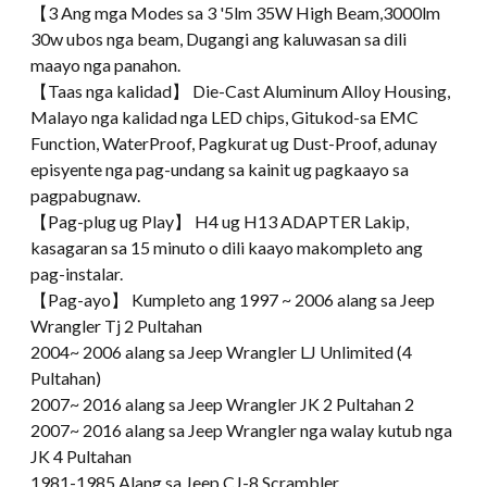
【3 Ang mga Modes sa 3 '5lm 35W High Beam,3000lm
30w ubos nga beam, Dugangi ang kaluwasan sa dili
maayo nga panahon.
【Taas nga kalidad】 Die-Cast Aluminum Alloy Housing,
Malayo nga kalidad nga LED chips, Gitukod-sa EMC
Function, WaterProof, Pagkurat ug Dust-Proof, adunay
episyente nga pag-undang sa kainit ug pagkaayo sa
pagpabugnaw.
【Pag-plug ug Play】 H4 ug H13 ADAPTER Lakip,
kasagaran sa 15 minuto o dili kaayo makompleto ang
pag-instalar.
【Pag-ayo】 Kumpleto ang 1997 ~ 2006 alang sa Jeep
Wrangler Tj 2 Pultahan
2004~ 2006 alang sa Jeep Wrangler LJ Unlimited (4
Pultahan)
2007~ 2016 alang sa Jeep Wrangler JK 2 Pultahan 2
2007~ 2016 alang sa Jeep Wrangler nga walay kutub nga
JK 4 Pultahan
1981-1985 Alang sa Jeep CJ-8 Scrambler