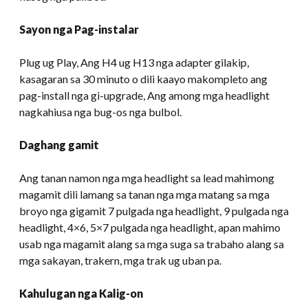
Sayon nga Pag-instalar
Plug ug Play, Ang H4 ug H13 nga adapter gilakip,
kasagaran sa 30 minuto o dili kaayo makompleto ang
pag-install nga gi-upgrade, Ang among mga headlight
nagkahiusa nga bug-os nga bulbol.
Daghang gamit
Ang tanan namon nga mga headlight sa lead mahimong
magamit dili lamang sa tanan nga mga matang sa mga
broyo nga gigamit 7 pulgada nga headlight, 9 pulgada nga
headlight, 4×6, 5×7 pulgada nga headlight, apan mahimo
usab nga magamit alang sa mga suga sa trabaho alang sa
mga sakayan, trakern, mga trak ug uban pa.
Kahulugan nga Kalig-on