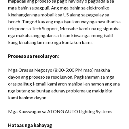
mapadali ang proseso sa pagbinayloay o pagpadala sa
mga bahin sa pagpuli. Ang mga bahin sa elektroniko
kinahanglan nga mobalik sa US alang sa pagsulay sa
bench. Tungod kay ang mga isyu kanunay nga nasulbad sa
telepono sa Tech Support, Mensahe kami una ug siguruha
nga makuha ang ngalan sa bisan kinsa nga imong isulti
kung kinahanglan nimo nga kontakon kami.
Proseso sa resolusyon:
Mga Oras sa Negosyo (8:00-5:00 PM mao) makuha
dayon ang proseso sa resolusyon. Pagkahuman sa mga
oras palihug i-email kami aron mahibal-an namon ang una
nga butang sa buntag adunay problema ug makigkita
kami kanimo dayon.
Mga Kauswagan sa ATONG AUTO Lighting Systems
Hataas nga kahayag