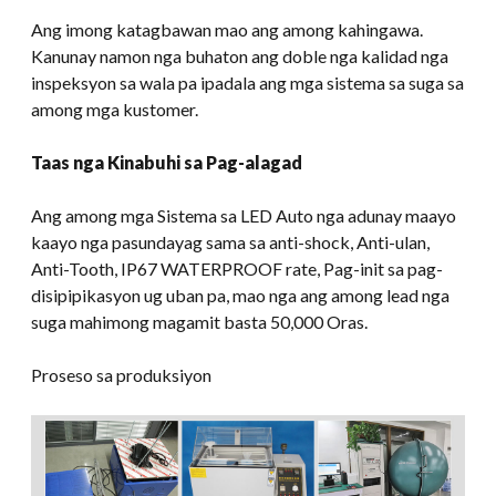
Ang imong katagbawan mao ang among kahingawa.
Kanunay namon nga buhaton ang doble nga kalidad nga
inspeksyon sa wala pa ipadala ang mga sistema sa suga sa
among mga kustomer.
Taas nga Kinabuhi sa Pag-alagad
Ang among mga Sistema sa LED Auto nga adunay maayo
kaayo nga pasundayag sama sa anti-shock, Anti-ulan,
Anti-Tooth, IP67 WATERPROOF rate, Pag-init sa pag-
disipipikasyon ug uban pa, mao nga ang among lead nga
suga mahimong magamit basta 50,000 Oras.
Proseso sa produksiyon