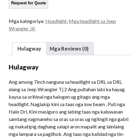
Disenyo
Headlamp
nga
Mga kategoriya:
Headlight
,
Mga headlight sa Jeep
adunay
Wrangler JK
Halo
alang
sa
Hulagway
Mga Reviews (0)
Jeep
Wrangler
Hulagway
Jk
kadaghanon
Ang among 7inch nanguna sa headlight sa DRL sa DRL
alang sa Jeep Wrangler Tj 2 Ang pultahan labi ka hayag
kaysa sa orihinal nga halogen ug gitago ang mga
headlight. Naglakip kini sa taas nga low beam , Puti nga
Halo Drl, Kini masiguro ang labing taas nga kaluwasan
samtang nagmaneho sa oras sa oras ug ngitngit nga gabii
ug makatipig daghang salapi aron mapalit ang lainlaing
mga lampara sa paglihok. Ang taas nga kalidad nga tin-