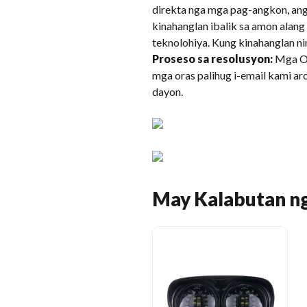
direkta nga mga pag-angkon, ang 
kinahanglan ibalik sa amon alan
teknolohiya. Kung kinahanglan ni
Proseso sa resolusyon:
Mga Or
mga oras palihug i-email kami a
dayon.
May Kalabutan n