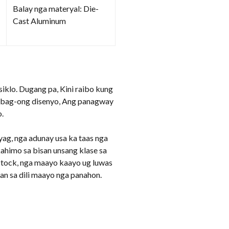
Balay nga materyal: Die-
Cast Aluminum
iklo. Dugang pa, Kini raibo kung
g bag-ong disenyo, Ang panagway
.
yag, nga adunay usa ka taas nga
himo sa bisan unsang klase sa
stock, nga maayo kaayo ug luwas
n sa dili maayo nga panahon.