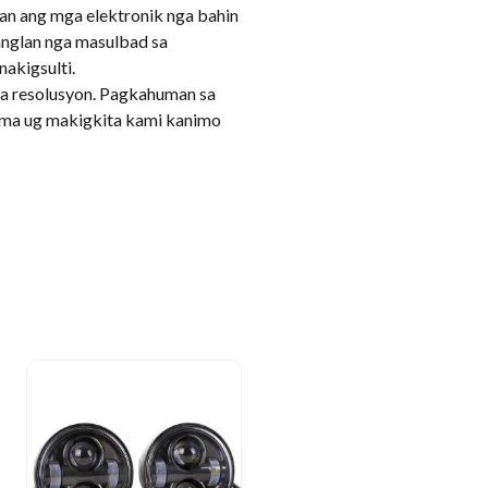
pan ang mga elektronik nga bahin
anglan nga masulbad sa
akigsulti.
a resolusyon. Pagkahuman sa
lema ug makigkita kami kanimo