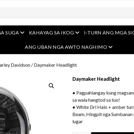
Open Menu
Open Menu
A SUGA
KAHAYAG SA IKOG
I-TURN ANG MGA S
Open Men
ANG UBAN NGA AWTO NAGHIMO
arley Davidson
/ Daymaker Headlight
Daymaker Headlight
● Pagpahiangay kung magsand
sa wala hangtod sa tuo!
● White Drl Halo + amber tur
Beam, Hingpit nga Sumbanan s
lugar