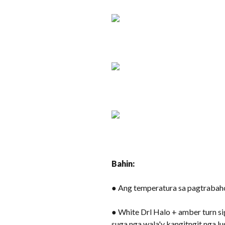
Bahin:
● Ang temperatura sa pagtrabah
● White Drl Halo + amber turn s
suga nga wala'y kangitngit nga lu