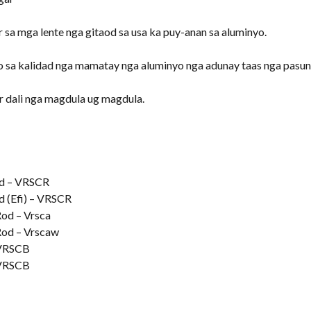
 sa mga lente nga gitaod sa usa ka puy-anan sa aluminyo.
o sa kalidad nga mamatay nga aluminyo nga adunay taas nga pasu
ar dali nga magdula ug magdula.
od – VRSCR
d (Efi) – VRSCR
od – Vrsca
od – Vrscaw
 VRSCB
 VRSCB