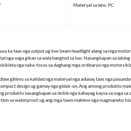
7
Materyal sa lens: PC
usa ka taas nga output ug low beam headlight alang sa mga motors
al nga suga gikan sa wala hangtod sa tuo. Nasangkapan sa labin
sikleta nga naka-focus sa daghang mga ordinaryo nga motorsiklo
 adlaw gihimo sa kalidad nga materyal nga adunay taas nga pasunda
 compact design ug gamay nga gidak-on, Ang among produkto maka
g produkto nasangkapan sa doble nga kahayag kaysa sa suga sa 
tion sa waterproof, ug ang mga tawo mahimo nga magmaneho bisa