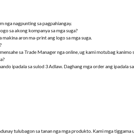
am nga nagpunting sa pagpahiangay.
logo sa akong kompanya sa mga suga?
 makina aron ma-print ang logo sa mga suga.
?
mensahe sa Trade Manager nga online, ug kami motubag kanimo sa
la?
ndo ipadala sa sulod 3 Adlaw. Daghang mga order ang ipadala s
dunay tulubagon sa tanan nga mga produkto. Kami mga tiggama u