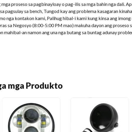
mga proseso sa pagbinayloay o pag-ilis sa mga bahin nga dali. A
g sa pagsulay sa bench, Tungod kay ang problema kasagaran kinah
mo nga kontakon kami, Palihug hibal-i kami kung kinsa ang imong n
as sa Negosyo (8:00-5:00 PM mao) makuha dayon ang proseso s
ron mahibal-an namon ang una nga butang sa buntag adunay prob
ga mga Produkto