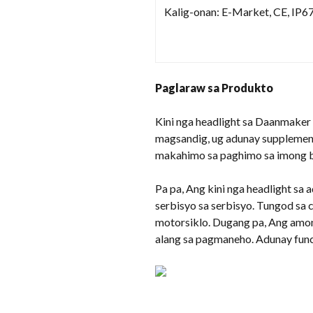
Kalig-onan: E-Market, CE, IP6
Paglaraw sa Produkto
Kini nga headlight sa Daanmaker 
magsandig, ug adunay supplement
makahimo sa paghimo sa imong bi
Pa pa, Ang kini nga headlight sa
serbisyo sa serbisyo. Tungod sa
motorsiklo. Dugang pa, Ang amon
alang sa pagmaneho. Adunay func