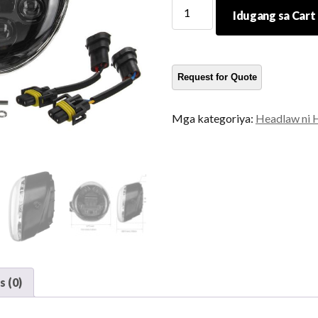
Daymaker
Idugang sa Cart
Headlight
kadaghanon
Mga kategoriya:
Headlaw ni 
 (0)