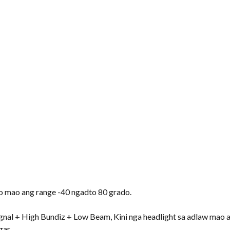
o mao ang range -40 ngadto 80 grado.
ignal + High Bundiz + Low Beam, Kini nga headlight sa adlaw mao 
gar