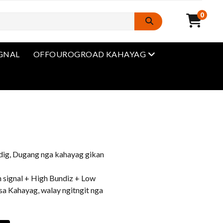
0
Open Menu
IGNAL
OFFOUROGROAD KAHAYAG
u
ig, Dugang nga kahayag gikan
n signal + High Bundiz + Low
a Kahayag, walay ngitngit nga