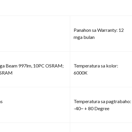
Panahon sa Warranty: 12
mga bulan
s nga Beam 997lm, 10PC OSRAM;
Temperatura sa kolor:
 OSRAM
6000K
as
Temperatura sa pagtrabaho:
-40~ + 80 Degree