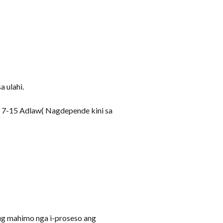
 ulahi.
a 7-15 Adlaw( Nagdepende kini sa
g mahimo nga i-proseso ang