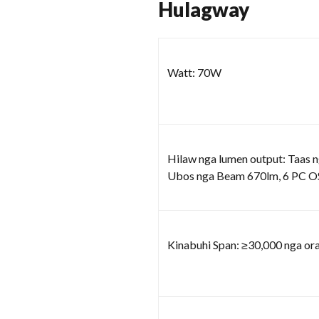
Hulagway
Watt: 70W
Hilaw nga lumen output: Taa
Ubos nga Beam 670lm, 6 PC
Kinabuhi Span: ≥30,000 nga or