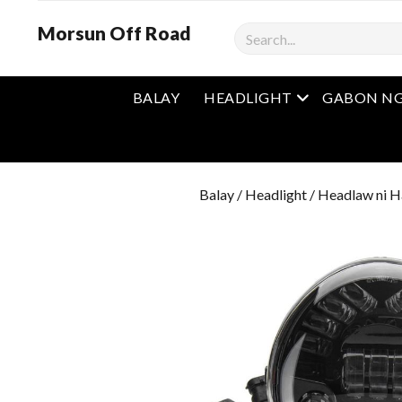
Morsun Off Road
Mangita
Open Menu
BALAY
HEADLIGHT
GABON NG
Balay
/
Headlight
/
Headlaw ni H