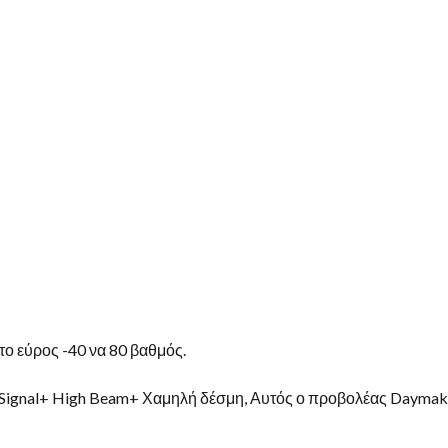
το εύρος -40 να 80 βαθμός.
Signal+ High Beam+ Χαμηλή δέσμη, Αυτός ο προβολέας Daymaker 