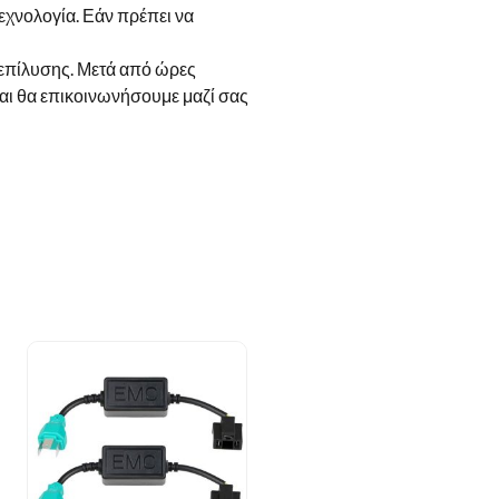
εχνολογία. Εάν πρέπει να
α επίλυσης. Μετά από ώρες
αι θα επικοινωνήσουμε μαζί σας