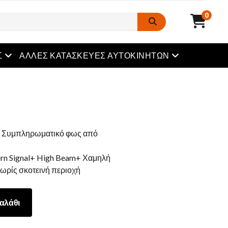
0
μενού
μενού
Σ
ΆΛΛΕΣ ΚΑΤΑΣΚΕΥΈΣ ΑΥΤΟΚΙΝΉΤΩΝ
ι, Συμπληρωματικό φως από
rn Signal+ High Beam+ Χαμηλή
Χωρίς σκοτεινή περιοχή
αλάθι