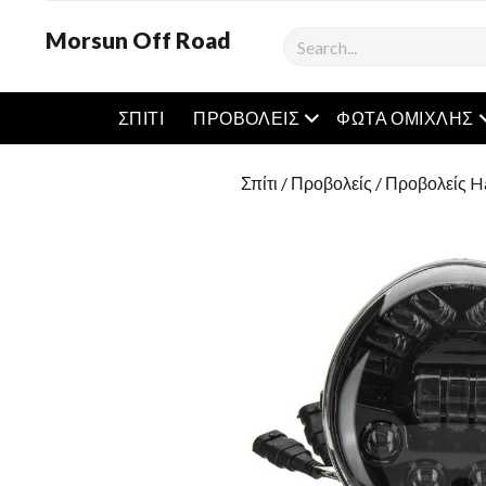
Morsun Off Road
Ερευνα
μενού
ΣΠΊΤΙ
ΠΡΟΒΟΛΕΊΣ
ΦΏΤΑ ΟΜΊΧΛΗΣ
Σπίτι
/
Προβολείς
/
Προβολείς Ha