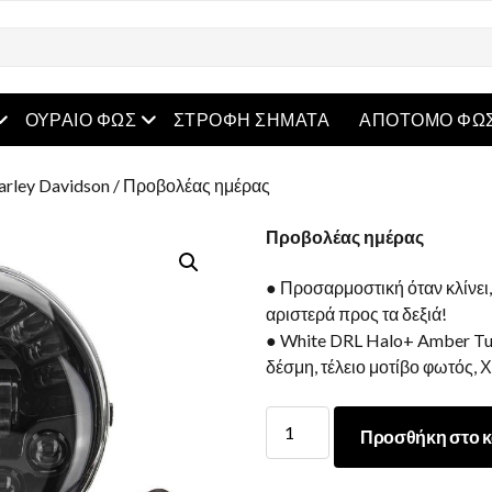
μενού
μενού
ΟΥΡΑΊΟ ΦΩΣ
ΣΤΡΟΦΉ ΣΉΜΑΤΑ
ΑΠΌΤΟΜΟ ΦΩ
rley Davidson
/ Προβολέας ημέρας
Προβολέας ημέρας
● Προσαρμοστική όταν κλίνε
αριστερά προς τα δεξιά!
● White DRL Halo+ Amber Tu
δέσμη, τέλειο μοτίβο φωτός, 
Προβολέας
Προσθήκη στο κ
ημέρας
ποσότητα