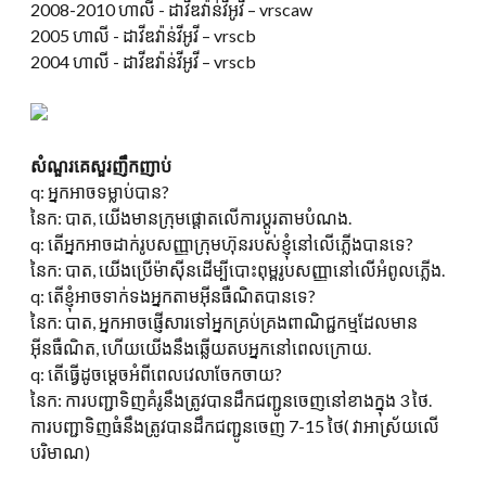
2008-2010 ហាលី - ដាវីឌវ៉ាន់វីអូវី – vrscaw
2005 ហាលី - ដាវីឌវ៉ាន់វីអូវី – vrscb
2004 ហាលី - ដាវីឌវ៉ាន់វីអូវី – vrscb
សំណួរគេសួរញឹកញាប់
q: អ្នកអាចទម្លាប់បាន?
នៃក: បាត, យើងមានក្រុមផ្តោតលើការប្តូរតាមបំណង.
q: តើអ្នកអាចដាក់រូបសញ្ញាក្រុមហ៊ុនរបស់ខ្ញុំនៅលើភ្លើងបានទេ?
នៃក: បាត, យើងប្រើម៉ាស៊ីនដើម្បីបោះពុម្ពរូបសញ្ញានៅលើអំពូលភ្លើង.
q: តើខ្ញុំអាចទាក់ទងអ្នកតាមអ៊ីនធឺណិតបានទេ?
នៃក: បាត, អ្នកអាចផ្ញើសារទៅអ្នកគ្រប់គ្រងពាណិជ្ជកម្មដែលមាន
អ៊ីនធឺណិត, ហើយយើងនឹងឆ្លើយតបអ្នកនៅពេលក្រោយ.
q: តើធ្វើដូចម្តេចអំពីពេលវេលាចែកចាយ?
នៃក: ការបញ្ជាទិញគំរូនឹងត្រូវបានដឹកជញ្ជូនចេញនៅខាងក្នុង 3 ថៃ.
ការបញ្ជាទិញធំនឹងត្រូវបានដឹកជញ្ជូនចេញ 7-15 ថៃ( វាអាស្រ័យលើ
បរិមាណ)