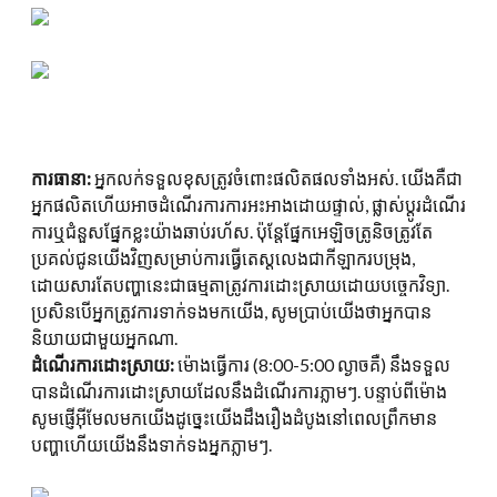
ការធានា:
អ្នកលក់ទទួលខុសត្រូវចំពោះផលិតផលទាំងអស់. យើងគឺជា
អ្នកផលិតហើយអាចដំណើរការការអះអាងដោយផ្ទាល់, ផ្លាស់ប្តូរដំណើរ
ការឬជំនួសផ្នែកខ្លះយ៉ាងឆាប់រហ័ស. ប៉ុន្តែផ្នែកអេឡិចត្រូនិចត្រូវតែ
ប្រគល់ជូនយើងវិញសម្រាប់ការធ្វើតេស្តលេងជាកីឡាករបម្រុង,
ដោយសារតែបញ្ហានេះជាធម្មតាត្រូវការដោះស្រាយដោយបច្ចេកវិទ្យា.
ប្រសិនបើអ្នកត្រូវការទាក់ទងមកយើង, សូមប្រាប់យើងថាអ្នកបាន
និយាយជាមួយអ្នកណា.
ដំណើរការដោះស្រាយ:
ម៉ោងធ្វើការ (8:00-5:00 ល្ងាចគឺ) នឹងទទួល
បានដំណើរការដោះស្រាយដែលនឹងដំណើរការភ្លាមៗ. បន្ទាប់ពីម៉ោង
សូមផ្ញើអ៊ីមែលមកយើងដូច្នេះយើងដឹងរឿងដំបូងនៅពេលព្រឹកមាន
បញ្ហាហើយយើងនឹងទាក់ទងអ្នកភ្លាមៗ.