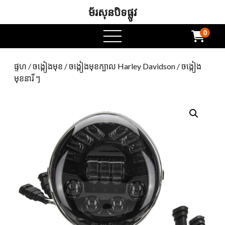
ម័រសុនបិទផ្លូវ
0
ម៉ឺនុយបើក
ផ្ទហ
/
ចង្កៀងមុខ
/
ចង្កៀងមុខក្បាល Harley Davidson
/ ចង្កៀង
មុខនារី ៗ