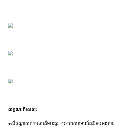
លក្ខណៈពិសេស:
●សីតុណ្ហាភាពការងារគឺមានជួរ -40 តោកាន់អាយ័តនិ 80 អងសា.