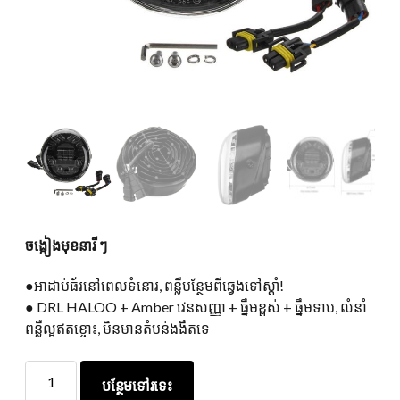
ចង្កៀងមុខនារី ៗ
●អាដាប់ធ័រនៅពេលទំនោរ, ពន្លឺបន្ថែមពីឆ្វេងទៅស្តាំ!
● DRL HALOO + Amber វេនសញ្ញា + ធ្នឹមខ្ពស់ + ធ្នឹមទាប, លំនាំ
ពន្លឺល្អឥតខ្ចោះ, មិនមានតំបន់ងងឹតទេ
ចង្កៀង
បន្ថែមទៅរទេះ
មុខ