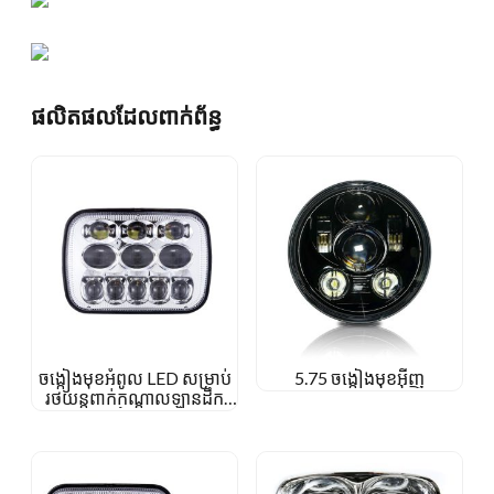
ផលិតផលដែលពាក់ព័ន្ធ
ចង្កៀងមុខអំពូល LED សម្រាប់
5.75 ចង្កៀងមុខអ៊ីញ
រថយន្តពាក់កណ្តាលឡានដឹក
ទំនិញ