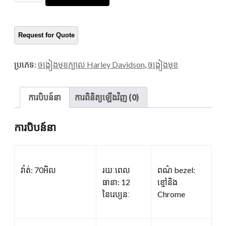
នារី
ៗ
បរិ
មាន
ប្រភេទ:
ចង្កៀងមុខក្បាល Harley Davidson
,
ចង្កៀងមុខ
ការបិបន៍នា
ការពិនិត្យឡើងវិញ (0)
ការបិបន៍នា
វ៉ាត់: 70អិល
រយៈពេល
ពណ៌ bezel:
ធានា: 12
ខ្មៅនិង
នៃរេប្យនៈ
Chrome