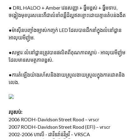
● DRL HALOO + Amber វេនសញ្ញា + ធ្នឹមខ្ពស់ + ធ្នឹមទាប,
ចង្កៀងមុខបុរសនេះគឺជាលំនាំពន្លឺដ៏ល្អឥតខ្ចោះដោយគ្មានតំបន់ងងឹត
●ម៉ាស៊ីនបញ្ចាំងច្បាស់កញ្ចក់ LED ដែលបានដឹកនាំក្នុងលំនៅដ្ឋាន
អាលុយមីញ៉ូម.
●សម្ភារៈលំនៅដ្ឋានត្រូវបានផលិតពីគុណភាពស្លាប់ - អាលុយមីញ៉ូម
ដែលមានសមត្ថភាពខ្ពស់.
●ការតំឡើងយ៉ាងរហ័សនិងងាយស្រួលងាយស្រួលក្នុងការដោតនិង
លេង.
របុសប់:
2006 RODH-Davidson Street Rood – vrscr
2007 RODH-Davidson Street Rood (EFI) – vrscr
2002-2006 ហាលី - ដាវីឌវ៉ាន់វីអូវី – VRSCA