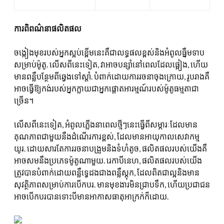
ការពិពណ៌នាផលិតផល
ចង្កៀងមុខរបស់អ្នកស្អប់ខ្ពើមនេះគឺជាលទ្ធផលខ្ពស់និងអំពូលធ្នឹមទាប
សម្រាប់ម៉ូតូ. លើសពីនេះទៀត, វាអាចបន្សាំនៅពេលដែលផ្អៀង, ហើយ
មានពន្លឺបន្ថែមពីឆ្វេងទៅស្តាំ. បំពាក់ដោយការរចនាចុងក្រោយ, រូបរាងគឺ
អាចធ្វើឱ្យកង់របស់អ្នកក្លាយជាអ្នកផ្តោតអារម្មណ៍របស់ម៉ូតូធម្មតាជា
ច្រើន។
លើសពីនេះទៀត, អំពូលភ្លើងនាពេលថ្មីៗនេះធ្វើពីសម្ភារៈដែលមាន
គុណភាពជាមួយនឹងដំណើរការខ្ពស់, ដែលមានអាយុកាលសេវាកម្ម
យូរ. ដោយសារតែការរចនាបង្រួមនិងទំហំតូច, ផលិតផលរបស់យើងគឺ
អាចសមនឹងប្រភេទម៉ូតូណាមួយ. រេកាបីនេហ, ផលិតផលរបស់យើង
ត្រូវបានបំពាក់ដោយពន្លឺទ្វេដងជាងពន្លឺស្តុក, ដែលពិតជាល្អនិងមាន
សុវត្ថិភាពសម្រាប់ការបើកបរ. មានមុខងារមិនជ្រាបទឹក, ហើយប្រជាជន
អាចបើកបរបានទោះបីមានអាកាសធាតុអាក្រក់ក៏ដោយ.