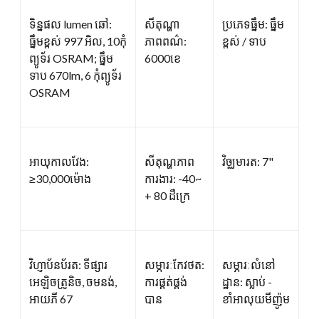
ទិន្នផល lumen ឆៅ:
សីតុណ្ហា
ប្រភេទធ្នឹម: ធ្នឹម
ធ្នឹមខ្ពស់ 997 អិល, 10កុំ
ភាពពណ៌:
ខ្ពស់ / ទាប
ព្យូទ័រ OSRAM; ធ្នឹម
6000ខេ
ទាប 670lm, 6 កុំព្យូទ័រ
OSRAM
អាយុកាលវែង:
សីតុណ្ហភាព
វិច្ឈមារត: 7"
≥30,000ម៉ោង
ការងារ: -40~
+ 80 ដឺក្រេ
វិហ្ញាប័នប័រត: ទីផ្សារ
សម្ភារៈកែវថត:
សម្ភារៈលំនៅ
អេឡិចត្រូនិច, ចមនង់,
ការផ្គត់ផ្គង់
ដ្ឋាន: ស្លាប់ -
អាយភី 67
បាន
ខាំអាលុយមីញ៉ូម