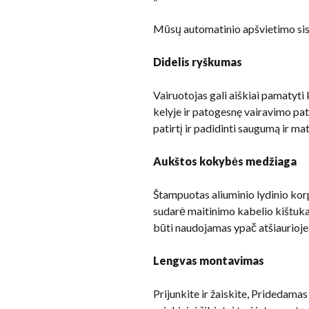
Mūsų automatinio apšvietimo si
Didelis ryškumas
Vairuotojas gali aiškiai pamatyti k
kelyje ir patogesnę vairavimo pa
patirtį ir padidinti saugumą ir ma
Aukštos kokybės medžiaga
Štampuotas aliuminio lydinio kor
sudarė maitinimo kabelio kištuk
būti naudojamas ypač atšiaurioje 
Lengvas montavimas
Prijunkite ir žaiskite, Pridedam