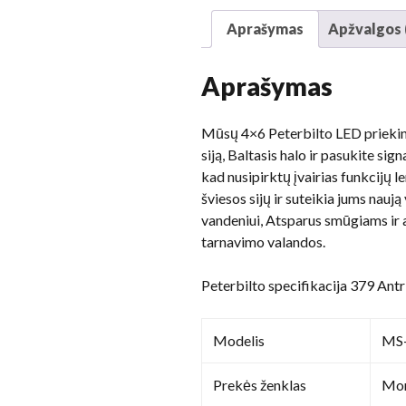
Aprašymas
Apžvalgos 
Aprašymas
Mūsų 4×6 Peterbilto LED priekinia
siją, Baltasis halo ir pasukite si
kad nusipirktų įvairias funkcijų
šviesos sijų ir suteikia jums nauj
vandeniui, Atsparus smūgiams ir a
tarnavimo valandos.
Peterbilto specifikacija 379 Antri
Modelis
MS
Prekės ženklas
Mor