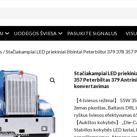
Atidaryti meniu
Atidaryti meniu
AI
UODEGOS ŠVIESA
PASUKITE SIGNALUS
VISU
s
/ Stačiakampiai LED priekiniai žibintai Peterbiltui 379 378 357 P
Stačiakampiai LED priekinia
357 Peterbiltas 379 Antrini
konvertavimas
【4 šviesos režimai】 55W 350
žemas pluoštas, Baltasis DRL i
ryškus šviesos efektyvumas 65
【Aukštos kokybės】 „Die-Cast
Stabilios kokybės LED lustai,
neperšlampamas, Atsparus smū