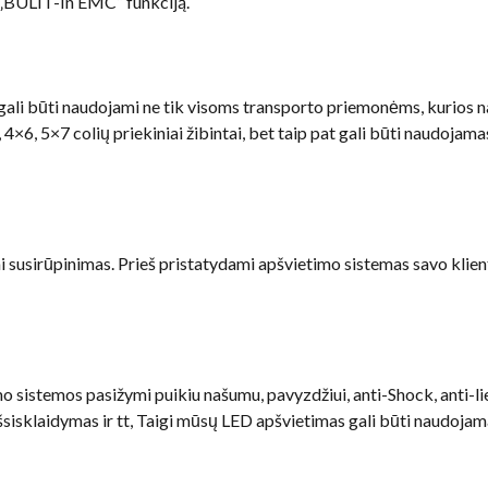
tą „BULIT-In EMC“ funkciją.
 gali būti naudojami ne tik visoms transporto priemonėms, kurios na
tai, 4×6, 5×7 colių priekiniai žibintai, bet taip pat gali būti naudoj
i susirūpinimas. Prieš pristatydami apšvietimo sistemas savo klie
sistemos pasižymi puikiu našumu, pavyzdžiui, anti-Shock, anti-liet
isklaidymas ir tt, Taigi mūsų LED apšvietimas gali būti naudojama