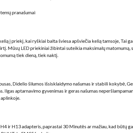
stemų pranašumai
elią į priekį, kai ryškiai balta šviesa apšviečia kelią tamsoje, Tai 
tirtį. Mūsų LED priekiniai žibintai suteikia maksimalų matomumą, s
tomumą tiek dieną, tiek naktį.
pusas, Didelio šilumos išsisklaidymo našumas ir stabili kokybė, G
as. Ilgas aptarnavimo gyvenimas ir geras našumas neperšlampama
aplinkoje.
as H4 ir H13 adapteris, paprastai 30 Minutės ar mažiau, kad būtų g