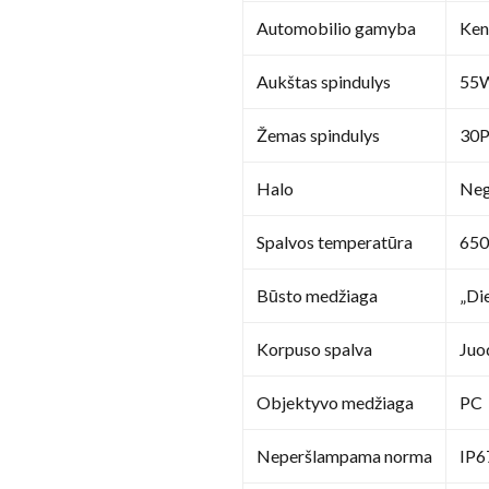
Automobilio gamyba
Kenw
Aukštas spindulys
55
Žemas spindulys
30P
Halo
Neg
Spalvos temperatūra
65
Būsto medžiaga
„Di
Korpuso spalva
Juo
Objektyvo medžiaga
PC
Neperšlampama norma
IP6