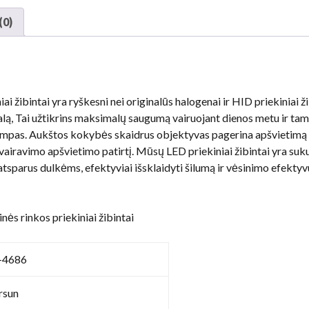
rinkų
priekinių
(0)
žibintų
konvertavimas
kiekis
i žibintai yra ryškesni nei originalūs halogenai ir HID priekiniai ž
gnalą, Tai užtikrins maksimalų saugumą vairuojant dienos metu ir tam
 lempas. Aukštos kokybės skaidrus objektyvas pagerina apšvietimą 
ą vairavimo apšvietimo patirtį. Mūsų LED priekiniai žibintai yra suk
tsparus dulkėms, efektyviai išsklaidyti šilumą ir vėsinimo efekty
nės rinkos priekiniai žibintai
-4686
sun