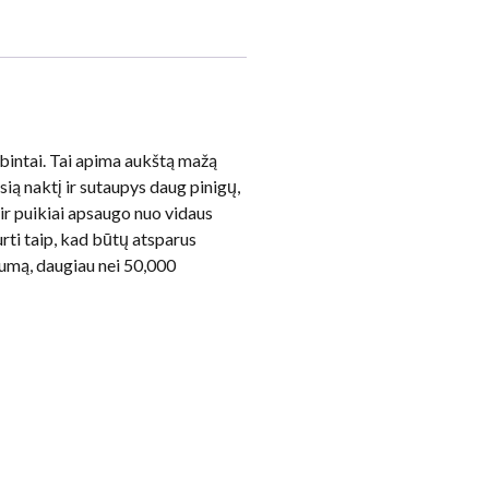
ibintai. Tai apima aukštą mažą
sią naktį ir sutaupys daug pinigų,
ir puikiai apsaugo nuo vidaus
urti taip, kad būtų atsparus
vumą, daugiau nei 50,000