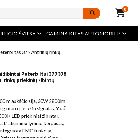
0
Atidaryti meniu
Atidar
REIGIO ŠVIESA
GAMINA KITAS AUTOMOBILIS
eterbiltas 379 Antrinių rinkų
i žibintai Peterbiltui 379 378
ų rinkų priekinių žibintų
0lm aukščio sija, 30W 2800lm
r gintaro posūkio signalas, Ypač
00K LED priekiniai žibintai.
“ aliuminio lydinio korpusas,
 Integruota EMC funkcija,
giams ir atsparus dulkėms,