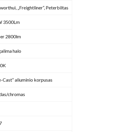
orthui, „Freightliner“, Peterbiltas
W 3500Lm
er 2800lm
alima halo
00K
e-Cast“ aliuminio korpusas
das/chromas
7