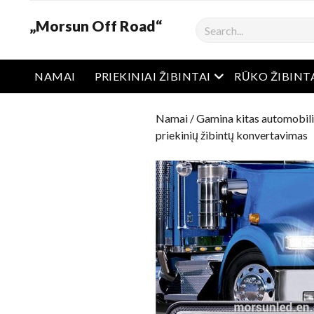
„Morsun Off Road“
Ieškoti
Atidaryti meniu
NAMAI
PRIEKINIAI ŽIBINTAI
RŪKO ŽIBINT
Namai
/
Gamina kitas automobili
priekinių žibintų konvertavimas