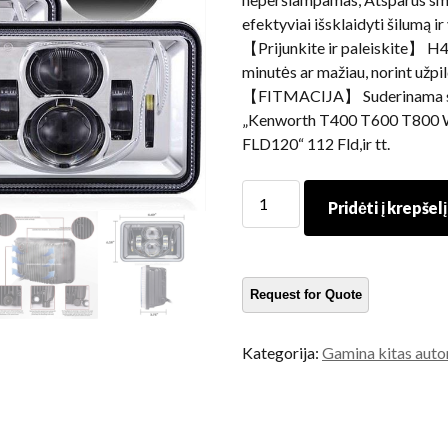
efektyviai išsklaidyti šilumą 
【Prijunkite ir paleiskite】 H4
minutės ar mažiau, norint užpi
【FITMACIJA】 Suderinama su 
„Kenworth T400 T600 T800 W
FLD120“ 112 Fld,ir tt.
Stačiakampiai
Pridėti į krepšelį
LED
priekiniai
žibintai
Peterbiltui
379
378
Kategorija:
Gamina kitas auto
357
Peterbiltas
379
Antrinių