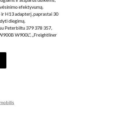
ir vėsinimo efektyvumą.
 ir H13 adapterį, paprastai 30
ldyti diegimą.
Peterbiltu 379 378 357,
900B W900L“, „Freightliner
mobilis