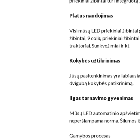
priekiniai žibintai turi integruo
Platus naudojimas
Visi mūsų LED priekiniai žibintai
žibintai, 9 colių priekiniai žibin
traktoriai, Sunkvežimiai ir kt.
Kokybės užtikrinimas
Jūsų pasitenkinimas yra labiausia
dvigubą kokybės patikrinimą.
Ilgas tarnavimo gyvenimas
Mūsų LED automatinio apšvietimo 
neperšlampama norma, Šilumos išs
Gamybos procesas