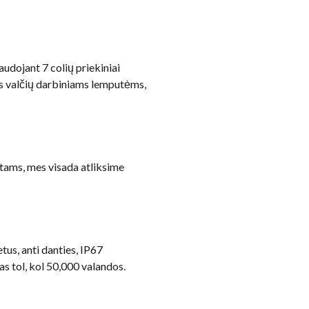
udojant 7 colių priekiniai
amas valčių darbiniams lemputėms,
ntams, mes visada atliksime
us, anti danties, IP67
s tol, kol 50,000 valandos.