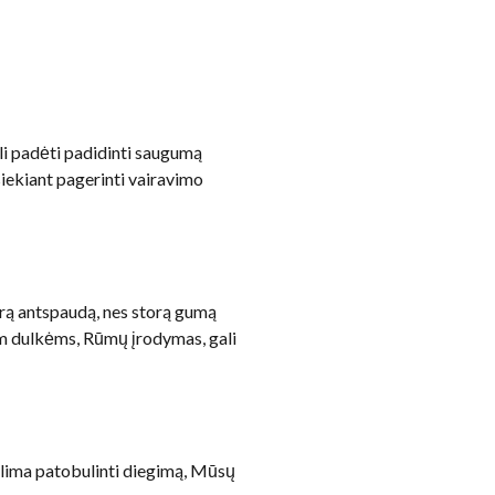
gali padėti padidinti saugumą
iekiant pagerinti vairavimo
erą antspaudą, nes storą gumą
m dulkėms, Rūmų įrodymas, gali
alima patobulinti diegimą, Mūsų