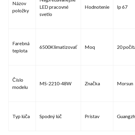
Názov
LED pracovné
Hodnotenie
Ip 67
položky
svetlo
Farebná
6500Klimatizovať
Moq
20 počít
teplota
Číslo
MS-2210-48W
Značka
Morsun
modelu
Typ lúča
Spodný lúč
Prístav
Guangz