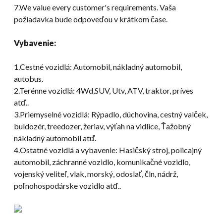
7.
We value every customer's requirements
. Vaša
požiadavka bude odpoveďou v krátkom čase.
Vybavenie:
1.Cestné vozidlá: Automobil, nákladný automobil,
autobus.
2.Terénne vozidlá: 4Wd,SUV, Utv, ATV, traktor, príves
atď..
3.Priemyselné vozidlá: Rýpadlo, dúchovina, cestný valček,
buldozér, treedozer, žeriav, výťah na vidlice, Ťažobný
nákladný automobil atď.
4.Ostatné vozidlá a vybavenie: Hasičský stroj, policajný
automobil, záchranné vozidlo, komunikačné vozidlo,
vojenský veliteľ, vlak, morský, odoslať, čln, nádrž,
poľnohospodárske vozidlo atď..