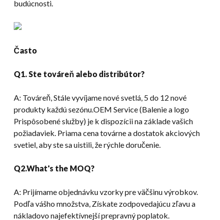
budúcnosti.
Často
Q1. Ste továreň alebo distribútor?
A: Továreň, Stále vyvíjame nové svetlá, 5 do 12 nové
produkty každú sezónu.OEM Service (Balenie a logo
Prispôsobené služby) je k dispozícii na základe vašich
požiadaviek. Priama cena továrne a dostatok akciových
svetiel, aby ste sa uistili, že rýchle doručenie.
Q2.What's the MOQ
?
A: Prijímame objednávku vzorky pre väčšinu výrobkov.
Podľa vášho množstva, Získate zodpovedajúcu zľavu a
nákladovo najefektívnejší prepravný poplatok.