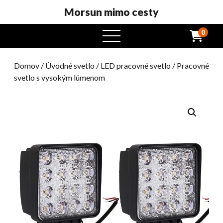
Morsun mimo cesty
0
otvorený
menu
Domov
/
Úvodné svetlo
/
LED pracovné svetlo
/ Pracovné
svetlo s vysokým lúmenom