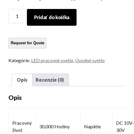
Pracovné
Pridať do košíka
svetlo
s
vysokým
lúmenom
množstvo
Kategórie:
LED pracovné svetlo
,
Úvodné svetlo
Opis
Recenzie (0)
Opis
Pracovný
DC 10V-
30,000 Hodiny
Napätie
život
30V