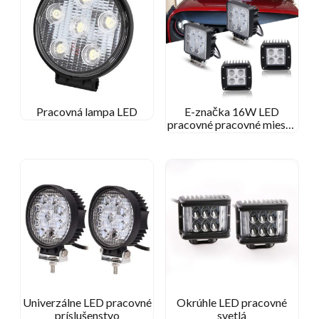
Pracovná lampa LED
E-značka 16W LED
pracovné pracovné miesto
Svetelné
miesto/povodňové
štvorcové lampa pre terén
pre džíp
Univerzálne LED pracovné
Okrúhle LED pracovné
príslušenstvo
svetlá