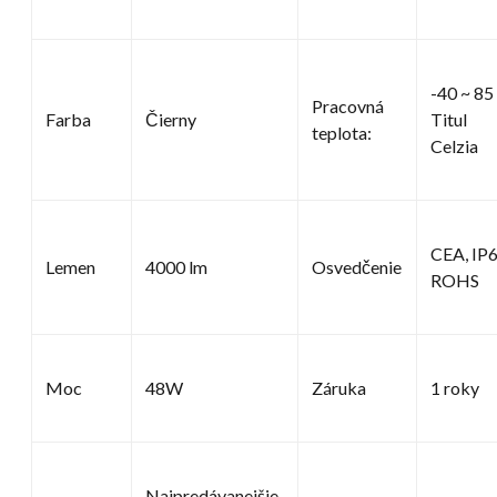
-40 ~ 85
Pracovná
Farba
Čierny
Titul
teplota:
Celzia
CEA, IP6
Lemen
4000 lm
Osvedčenie
ROHS
Moc
48W
Záruka
1 roky
Najpredávanejšie