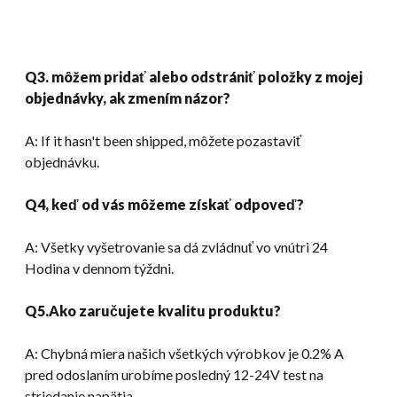
Q3. môžem pridať alebo odstrániť položky z mojej
objednávky, ak zmením názor?
A:
If it hasn't been shipped
, môžete pozastaviť
objednávku.
Q4, keď od vás môžeme získať odpoveď?
A: Všetky vyšetrovanie sa dá zvládnuť vo vnútri 24
Hodina v dennom týždni.
Q5.Ako zaručujete kvalitu produktu?
A: Chybná miera našich všetkých výrobkov je 0.2% A
pred odoslaním urobíme posledný 12-24V test na
striedanie napätia.