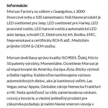
Informácie:
Morsun Factory so sídlom v Guangzhou, s 3000
štvorcové nohy a 100 zamestnanci. Náš hlavne produkt je
LED svetlomet pre Jeep, LED svetlomet pre Harley, LED
pracovné svetlo, LED barové svetlá a automatické LED
auto lampa, schválil CE, Elektronický trh, Bodka, EMC,
Nepremokavé a certifikáty ROHS atď., Medzitým
prijmite ODM & OEM služby.
Morsun dodržiava správu kvality ISO9001. Ďalej, Má to
50 patenty výrobky. Momentálne, Osvetlenie Morsun je
už exportované do Ameriky, Európa ,Ázia, Blízky východ
a ďalšie regióny. Každoročne navštevujeme výstavu
automobilových dielov., ako je kantónový veľtrh, Las
Vegas sema/ Appex, Globálne zdroje Nemecka Frankfurt
a HK. Naša spoločnosť sa vždy zameriavala na výskum,
rozvoj a inovácie, a vlastný jedinečný produkt pre
zákazníka požaduje, je naším hlavne smerom vývoja v