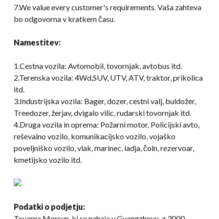
7.
We value every customer's requirements
. Vaša zahteva
bo odgovorna v kratkem času.
Namestitev:
1.Cestna vozila: Avtomobil, tovornjak, avtobus itd.
2.Terenska vozila: 4Wd,SUV, UTV, ATV, traktor, prikolica
itd.
3.Industrijska vozila: Bager, dozer, cestni valj, buldožer,
Treedozer, žerjav, dvigalo vilic, rudarski tovornjak itd.
4.Druga vozila in oprema: Požarni motor, Policijski avto,
reševalno vozilo, komunikacijsko vozilo, vojaško
poveljniško vozilo, vlak, marinec, ladja, čoln, rezervoar,
kmetijsko vozilo itd.
Podatki o podjetju:
Tovarna Morsun, ki se nahaja v Guangzhouu, z 3000