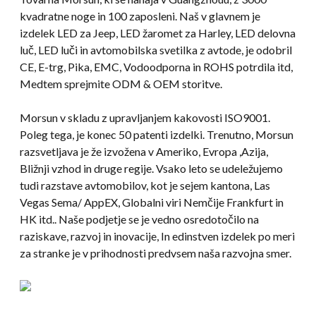
kvadratne noge in 100 zaposleni. Naš v glavnem je
izdelek LED za Jeep, LED žaromet za Harley, LED delovna
luč, LED luči in avtomobilska svetilka z avtode, je odobril
CE, E-trg, Pika, EMC, Vodoodporna in ROHS potrdila itd,
Medtem sprejmite ODM & OEM storitve.
Morsun v skladu z upravljanjem kakovosti ISO9001.
Poleg tega, je konec 50 patenti izdelki. Trenutno, Morsun
razsvetljava je že izvožena v Ameriko, Evropa ,Azija,
Bližnji vzhod in druge regije. Vsako leto se udeležujemo
tudi razstave avtomobilov, kot je sejem kantona, Las
Vegas Sema/ AppEX, Globalni viri Nemčije Frankfurt in
HK itd.. Naše podjetje se je vedno osredotočilo na
raziskave, razvoj in inovacije, In edinstven izdelek po meri
za stranke je v prihodnosti predvsem naša razvojna smer.