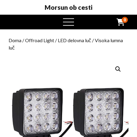
Morsun ob cesti
0
odprt
meni
Doma
/
Offroad Light
/
LED delovna luč
/ Visoka lumna
luč