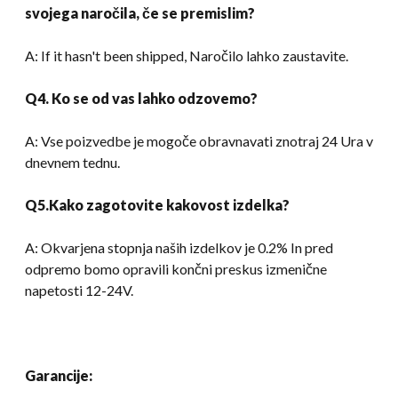
svojega naročila, če se premislim?
A:
If it hasn't been shipped
, Naročilo lahko zaustavite.
Q4. Ko se od vas lahko odzovemo?
A: Vse poizvedbe je mogoče obravnavati znotraj 24 Ura v
dnevnem tednu.
Q5.Kako zagotovite kakovost izdelka?
A: Okvarjena stopnja naših izdelkov je 0.2% In pred
odpremo bomo opravili končni preskus izmenične
napetosti 12-24V.
Garancije: