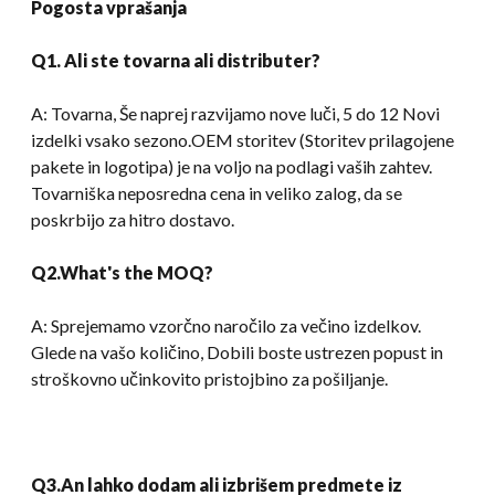
Pogosta vprašanja
Q1. Ali ste tovarna ali distributer?
A: Tovarna, Še naprej razvijamo nove luči, 5 do 12 Novi
izdelki vsako sezono.OEM storitev (Storitev prilagojene
pakete in logotipa) je na voljo na podlagi vaših zahtev.
Tovarniška neposredna cena in veliko zalog, da se
poskrbijo za hitro dostavo.
Q2.What's the MOQ
?
A: Sprejemamo vzorčno naročilo za večino izdelkov.
Glede na vašo količino, Dobili boste ustrezen popust in
stroškovno učinkovito pristojbino za pošiljanje.
Q3.An lahko dodam ali izbrišem predmete iz