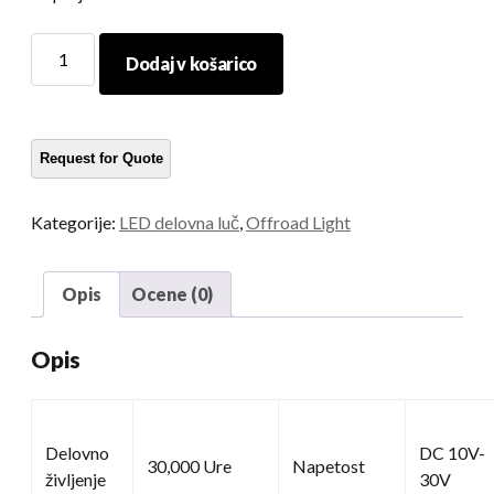
Visoka
Dodaj v košarico
lumna
luč
količina
Kategorije:
LED delovna luč
,
Offroad Light
Opis
Ocene (0)
Opis
Delovno
DC 10V-
30,000 Ure
Napetost
življenje
30V