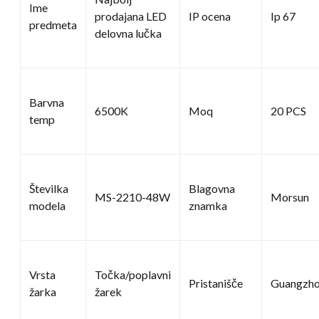
Ime
prodajana LED
IP ocena
Ip 67
predmeta
delovna lučka
Barvna
6500K
Moq
20 PCS
temp
Številka
Blagovna
MS-2210-48W
Morsun
modela
znamka
Vrsta
Točka/poplavni
Pristanišče
Guangzh
žarka
žarek