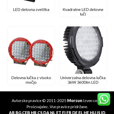
LED delovna svetilka
Kvadratne LED delovne
luči
Delovna lučka z visoko
Univerzalna delovna lučka
močjo
36W 3600lm LED
Avtorske pravice © 2011-2025
Morsun
Izven ceste
Proizvajalec
. Vse pravice pridržane.
AR
BG
CEB
HR
CS
DA
NL
ET
FI
FR
DE
EL
HE
HU
IS
ID