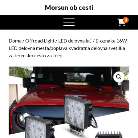
Morsun ob cesti
0
odprt
meni
Doma
/
Offroad Light
/
LED delovna luč
/ E-oznaka 16W
LED delovna mesta/poplava kvadratna delovna svetilka
za terensko cesto za Jeep