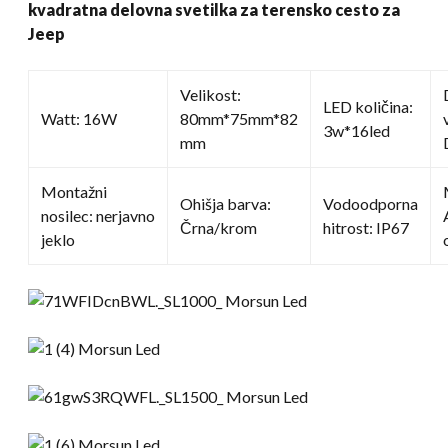
kvadratna delovna svetilka za terensko cesto za
Jeep
Velikost:
LED količina:
Watt: 16W
80mm*75mm*82
3w*16led
mm
Montažni
Ohišja barva:
Vodoodporna
nosilec: nerjavno
Črna/krom
hitrost: IP67
jeklo