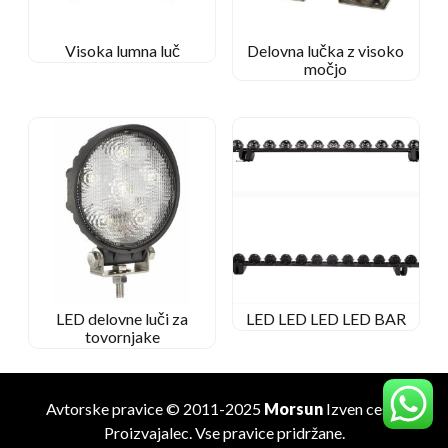
Visoka lumna luč
Delovna lučka z visoko
močjo
LED delovne luči za
LED LED LED LED BAR
tovornjake
Avtorske pravice © 2011-2025
Morsun
Izven ceste
Proizvajalec
. Vse pravice pridržane.