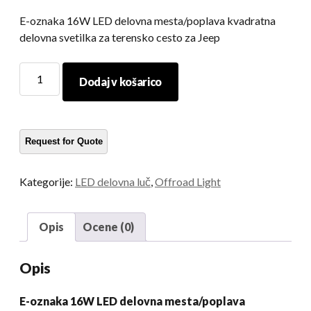
E-oznaka 16W LED delovna mesta/poplava kvadratna
delovna svetilka za terensko cesto za Jeep
E-
Dodaj v košarico
oznaka
16W
LED
delovna
mesta/poplava
kvadratna
Kategorije:
LED delovna luč
,
Offroad Light
delovna
svetilka
za
Opis
Ocene (0)
terensko
cesto
Opis
za
Jeep
E-oznaka 16W LED delovna mesta/poplava
količina