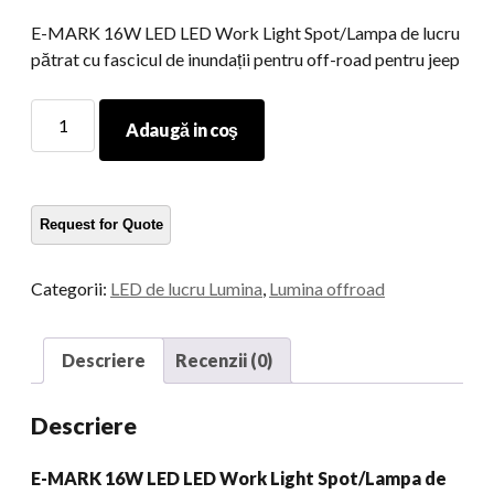
E-MARK 16W LED LED Work Light Spot/Lampa de lucru
pătrat cu fascicul de inundații pentru off-road pentru jeep
E-
Adaugă in coş
MARK
16W
LED
LED
Work
Light
Categorii:
LED de lucru Lumina
,
Lumina offroad
Spot/Lampa
de
lucru
Descriere
Recenzii (0)
pătrat
cu
Descriere
fascicul
de
E-MARK 16W LED LED Work Light Spot/Lampa de
inundații