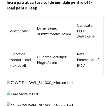
lucru pătrat cu fascicul de inundații pentru off-
pentru
road pentru jeep
off-
road
pentru
Cantitate
jeep
Dimensiune:
Watt: 16W
LED:
cantitate
80mm*75mm*82mm
3W*16leds
Suport de
Rata
Culoarea locuinței:
montare: oţel
impermeabilă:
Negru/crom
inoxidabil
IP67