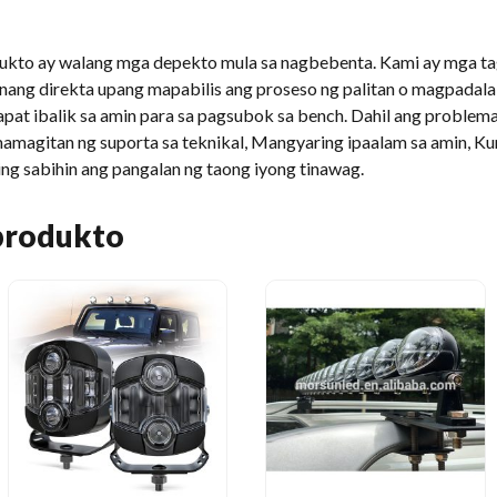
odukto ay walang mga depekto mula sa nagbebenta. Kami ay mga t
ng direkta upang mapabilis ang proseso ng palitan o magpadala 
pat ibalik sa amin para sa pagsubok sa bench. Dahil ang problema
magitan ng suporta sa teknikal, Mangyaring ipaalam sa amin, K
ng sabihin ang pangalan ng taong iyong tinawag.
produkto