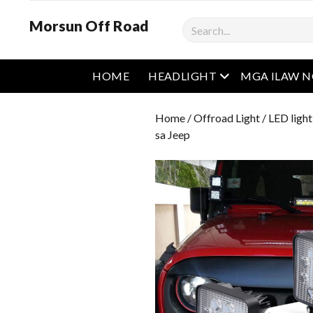
Morsun Off Road
Maghanap
Buksan ang men
HOME
HEADLIGHT
MGA ILAW 
Home
/
Offroad Light
/
LED light
sa Jeep