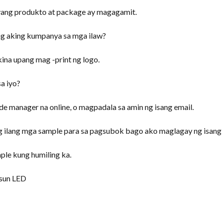
ang produkto at package ay magagamit.
 ng aking kumpanya sa mga ilaw?
na upang mag -print ng logo.
a iyo?
e manager na online, o magpadala sa amin ng isang email.
 ilang mga sample para sa pagsubok bago ako maglagay ng isang
ple kung humiling ka.