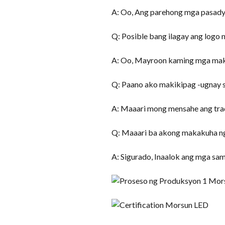
A: Oo, Ang parehong mga pasady
Q: Posible bang ilagay ang logo
A: Oo, Mayroon kaming mga maki
Q: Paano ako makikipag -ugnay s
A: Maaari mong mensahe ang trad
Q: Maaari ba akong makakuha ng
A: Sigurado, Inaalok ang mga sam