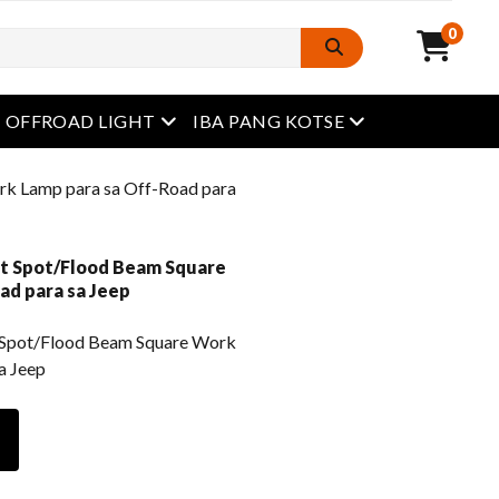
0
Buksan ang menu
Buksan ang menu
OFFROAD LIGHT
IBA PANG KOTSE
k Lamp para sa Off-Road para
t Spot/Flood Beam Square
ad para sa Jeep
Spot/Flood Beam Square Work
a Jeep