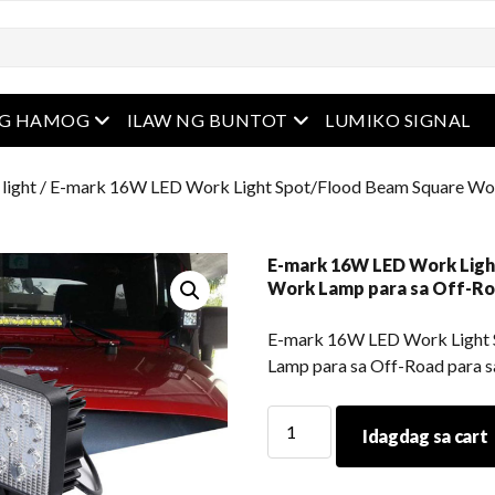
u
Buksan ang menu
Buksan ang menu
NG HAMOG
ILAW NG BUNTOT
LUMIKO SIGNAL
 light
/ E-mark 16W LED Work Light Spot/Flood Beam Square Wor
E-mark 16W LED Work Ligh
Work Lamp para sa Off-Ro
E-mark 16W LED Work Light 
Lamp para sa Off-Road para s
E-
Idagdag sa cart
mark
16W