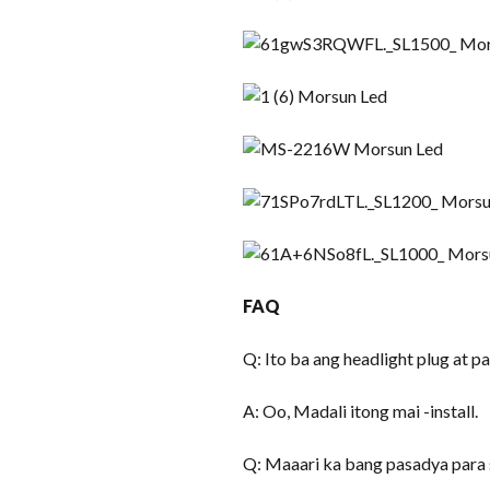
FAQ
Q: Ito ba ang headlight plug at p
A: Oo, Madali itong mai -install.
Q: Maaari ka bang pasadya para