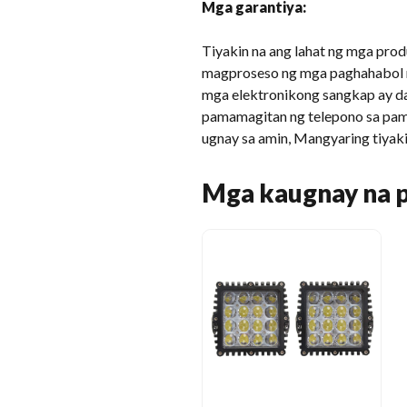
Mga garantiya:
Tiyakin na ang lahat ng mga pr
magproseso ng mga paghahabol na
mga elektronikong sangkap ay da
pamamagitan ng telepono sa pama
ugnay sa amin, Mangyaring tiyaki
Mga kaugnay na 