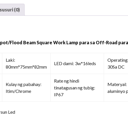
usuri (0)
pot/Flood Beam Square Work Lamp para sa Off-Road para
Laki:
Operating 
LED dami: 3w*16leds
80mm*75mm*82mm
30Sa DC
Rate ng hindi
Kulay ng pabahay:
Materyal:
tinatagusan ng tubig:
Itim/Chrome
aluminyo 
IP67