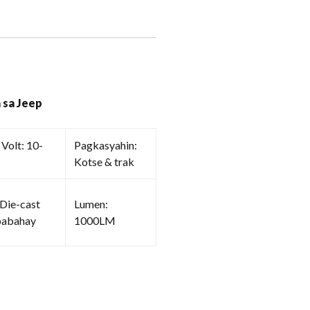
 sa Jeep
Volt: 10-
Pagkasyahin:
Kotse & trak
 Die-cast
Lumen:
pabahay
1000LM