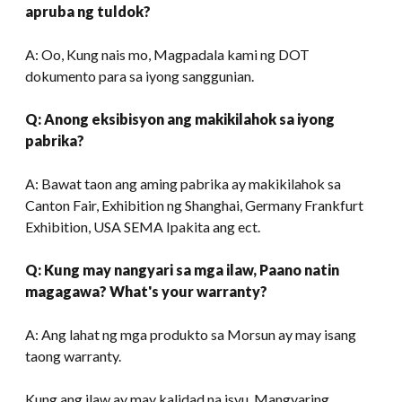
apruba ng tuldok?
A: Oo, Kung nais mo, Magpadala kami ng DOT
dokumento para sa iyong sanggunian.
Q: Anong eksibisyon ang makikilahok sa iyong
pabrika?
A: Bawat taon ang aming pabrika ay makikilahok sa
Canton Fair, Exhibition ng Shanghai, Germany Frankfurt
Exhibition, USA SEMA Ipakita ang ect.
Q: Kung may nangyari sa mga ilaw, Paano natin
magagawa?
What's your warranty
?
A: Ang lahat ng mga produkto sa Morsun ay may isang
taong warranty.
Kung ang ilaw ay may kalidad na isyu, Mangyaring