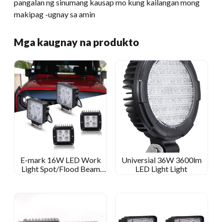
pangalan ng sinumang kausap mo kung kailangan mong
makipag -ugnay sa amin
Mga kaugnay na produkto
E-mark 16W LED Work
Universial 36W 3600lm
Light Spot/Flood Beam
LED Light Light
Square Work Lamp para sa
Off-Road para sa Jeep