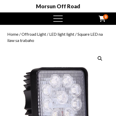
Morsun Off Road
0
Buksan
ang
menu
Home
/
Offroad Light
/
LED light light
/ Square LED na
ilaw sa trabaho