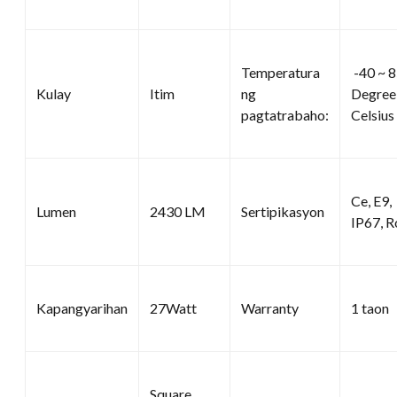
Temperatura
-40 ~ 
Kulay
Itim
ng
Degree
pagtatrabaho:
Celsius
Ce, E9,
Lumen
2430 LM
Sertipikasyon
IP67, R
Kapangyarihan
27Watt
Warranty
1 taon
Square