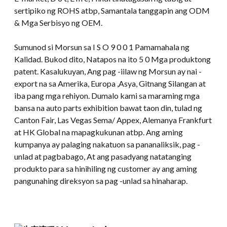
sertipiko ng ROHS atbp, Samantala tanggapin ang ODM
& Mga Serbisyo ng OEM.
Sumunod si Morsun sa I S O 9 0 0 1 Pamamahala ng
Kalidad. Bukod dito, Natapos na ito 5 0 Mga produktong
patent. Kasalukuyan, Ang pag -iilaw ng Morsun ay nai -
export na sa Amerika, Europa ,Asya, Gitnang Silangan at
iba pang mga rehiyon. Dumalo kami sa maraming mga
bansa na auto parts exhibition bawat taon din, tulad ng
Canton Fair, Las Vegas Sema/ Appex, Alemanya Frankfurt
at HK Global na mapagkukunan atbp. Ang aming
kumpanya ay palaging nakatuon sa pananaliksik, pag -
unlad at pagbabago, At ang pasadyang natatanging
produkto para sa hinihiling ng customer ay ang aming
pangunahing direksyon sa pag -unlad sa hinaharap.