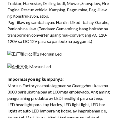
Traktor, Harvester, Drill ng butil, Mower, Snowplow, Fire
Engine, Rescue vehicle, Kamping, Pagmimina, Pag -iilaw
ng Konstruksyon, atbp.
Pag -iilaw ng sambahayan: Hardin, Likod -bahay, Garahe,
Panloob na ilaw. (Tandaan: Gumamit ng isang boltahe na
transpormer/converter upang mai-convert ang AC 110-
120V sa DC 12V para sa panloob na paggamit.)
Impormasyon ng kumpanya:
Morsun Factory na matatagpuan sa Guangzhou, kasama
3000 parisukat na paa at 100 mga empleyado. Ang aming
pangunahing produkto ay LED headlight para sa Jeep,
LED headlight para kay Harley, LED light light, LED bar
lights at auto LED lampara ng kotse, ay inaprubahan c e,
E-market, D o t, E m c, Hindi tinatagusan ng tubig at