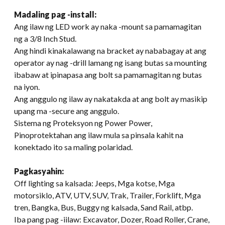
Madaling pag -install:
Ang ilaw ng LED work ay naka -mount sa pamamagitan
ng a 3/8 Inch Stud.
Ang hindi kinakalawang na bracket ay nababagay at ang
operator ay nag -drill lamang ng isang butas sa mounting
ibabaw at ipinapasa ang bolt sa pamamagitan ng butas
na iyon.
Ang anggulo ng ilaw ay nakatakda at ang bolt ay masikip
upang ma -secure ang anggulo.
Sistema ng Proteksyon ng Power Power,
Pinoprotektahan ang ilaw mula sa pinsala kahit na
konektado ito sa maling polaridad.
Pagkasyahin:
Off lighting sa kalsada: Jeeps, Mga kotse, Mga
motorsiklo, ATV, UTV, SUV, Trak, Trailer, Forklift, Mga
tren, Bangka, Bus, Buggy ng kalsada, Sand Rail, atbp.
Iba pang pag -iilaw: Excavator, Dozer, Road Roller, Crane,