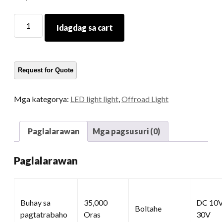
Square
Idagdag sa cart
LED
na
ilaw
sa
trabaho
dami
Mga kategorya:
LED light light
,
Offroad Light
Paglalarawan
Mga pagsusuri (0)
Paglalarawan
Buhay sa
35,000
DC 10V
Boltahe
pagtatrabaho
Oras
30V