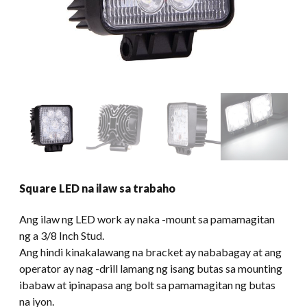
Square LED na ilaw sa trabaho
Ang ilaw ng LED work ay naka -mount sa pamamagitan
ng a 3/8 Inch Stud.
Ang hindi kinakalawang na bracket ay nababagay at ang
operator ay nag -drill lamang ng isang butas sa mounting
ibabaw at ipinapasa ang bolt sa pamamagitan ng butas
na iyon.