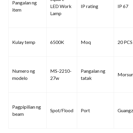
Pangalan ng
LED Work
IP rating
IP 67
item
Lamp
Kulay temp
6500K
Moq
20 PCS
Numero ng
MS-2210-
Pangalan ng
Morsu
modelo
27w
tatak
Pagpipilian ng
Spot/Flood
Port
Guangz
beam