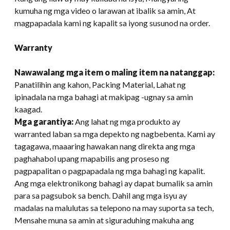
kumuha ng mga video o larawan at ibalik sa amin, At
magpapadala kami ng kapalit sa iyong susunod na order.
Warranty
Nawawalang mga item o maling item na natanggap:
Panatilihin ang kahon, Packing Material, Lahat ng
ipinadala na mga bahagi at makipag -ugnay sa amin
kaagad.
Mga garantiya:
Ang lahat ng mga produkto ay
warranted laban sa mga depekto ng nagbebenta. Kami ay
tagagawa, maaaring hawakan nang direkta ang mga
paghahabol upang mapabilis ang proseso ng
pagpapalitan o pagpapadala ng mga bahagi ng kapalit.
Ang mga elektronikong bahagi ay dapat bumalik sa amin
para sa pagsubok sa bench. Dahil ang mga isyu ay
madalas na malulutas sa telepono na may suporta sa tech,
Mensahe muna sa amin at siguraduhing makuha ang