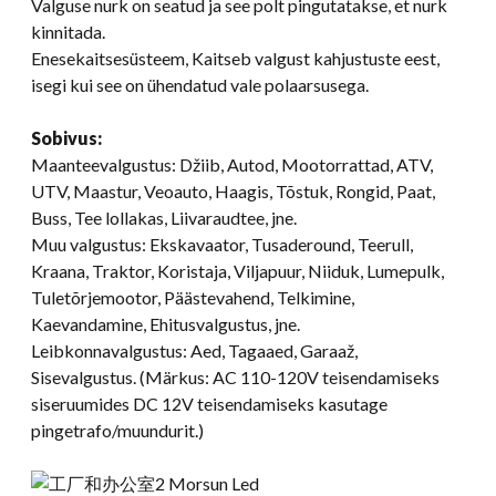
Valguse nurk on seatud ja see polt pingutatakse, et nurk
kinnitada.
Enesekaitsesüsteem, Kaitseb valgust kahjustuste eest,
isegi kui see on ühendatud vale polaarsusega.
Sobivus:
Maanteevalgustus: Džiib, Autod, Mootorrattad, ATV,
UTV, Maastur, Veoauto, Haagis, Tõstuk, Rongid, Paat,
Buss, Tee lollakas, Liivaraudtee, jne.
Muu valgustus: Ekskavaator, Tusaderound, Teerull,
Kraana, Traktor, Koristaja, Viljapuur, Niiduk, Lumepulk,
Tuletõrjemootor, Päästevahend, Telkimine,
Kaevandamine, Ehitusvalgustus, jne.
Leibkonnavalgustus: Aed, Tagaaed, Garaaž,
Sisevalgustus. (Märkus: AC 110-120V teisendamiseks
siseruumides DC 12V teisendamiseks kasutage
pingetrafo/muundurit.)