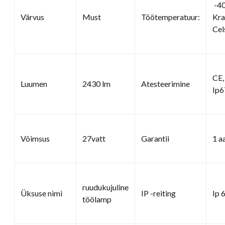
-40
Värvus
Must
Töötemperatuur:
Kr
Cel
CE,
Luumen
2430 lm
Atesteerimine
Ip6
Võimsus
27vatt
Garantii
1 a
ruudukujuline
Üksuse nimi
IP -reiting
Ip 
töölamp