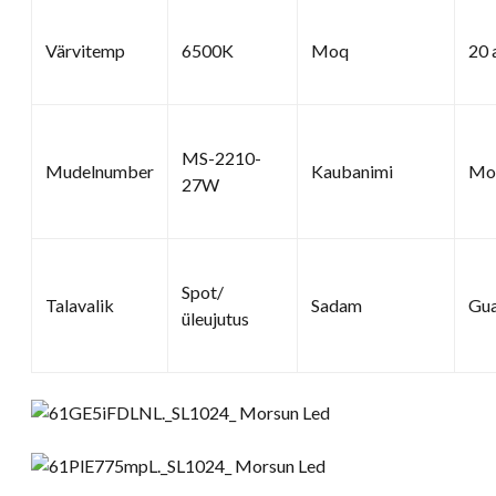
Värvitemp
6500K
Moq
20 
MS-2210-
Mudelnumber
Kaubanimi
Mo
27W
Spot/
Talavalik
Sadam
Gu
üleujutus