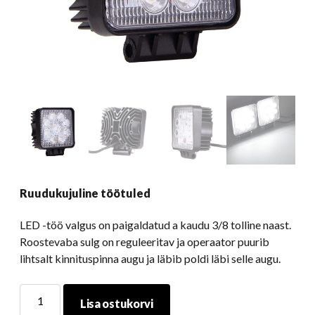
Ruudukujuline töötuled
LED -töö valgus on paigaldatud a kaudu 3/8 tolline naast.
Roostevaba sulg on reguleeritav ja operaator puurib
lihtsalt kinnituspinna augu ja läbib poldi läbi selle augu.
Ruudukujuline
Lisa ostukorvi
töötuled