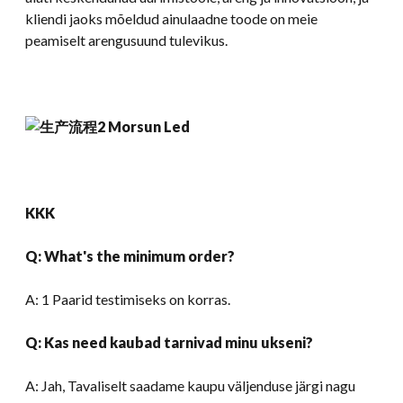
kliendi jaoks mõeldud ainulaadne toode on meie
peamiselt arengusuund tulevikus.
KKK
Q:
What's the minimum order
?
A: 1 Paarid testimiseks on korras.
Q: Kas need kaubad tarnivad minu ukseni?
A: Jah, Tavaliselt saadame kaupu väljenduse järgi nagu