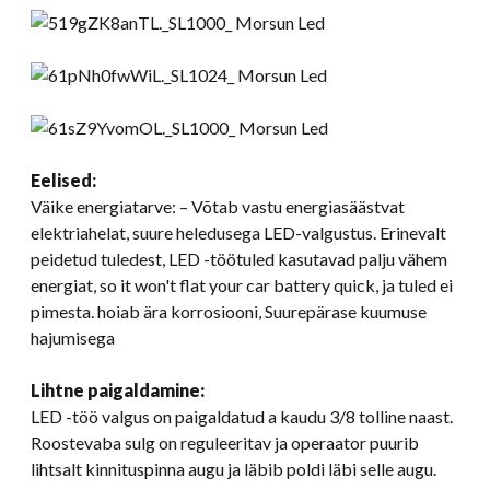
Eelised:
Väike energiatarve: – Võtab vastu energiasäästvat
elektriahelat, suure heledusega LED-valgustus. Erinevalt
peidetud tuledest, LED -töötuled kasutavad palju vähem
energiat,
so it won't flat your car battery quick
, ja tuled ei
pimesta. hoiab ära korrosiooni, Suurepärase kuumuse
hajumisega
Lihtne paigaldamine:
LED -töö valgus on paigaldatud a kaudu 3/8 tolline naast.
Roostevaba sulg on reguleeritav ja operaator puurib
lihtsalt kinnituspinna augu ja läbib poldi läbi selle augu.