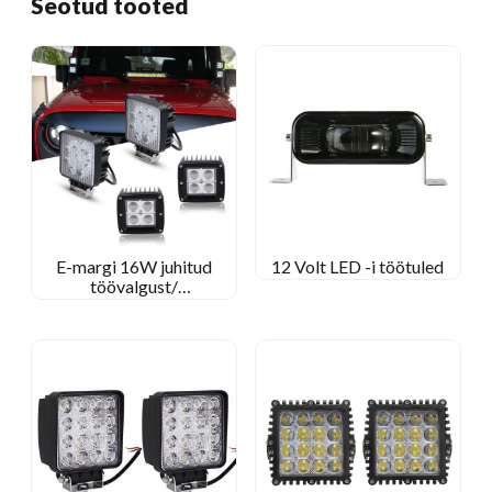
Seotud tooted
E-margi 16W juhitud
12 Volt LED -i töötuled
töövalgust/
üleujutusvalgust
ruudukujuline töölamp
džiipi maastikul