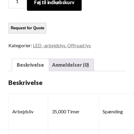
Føj til indkøbskurv
LED
-
arbejdslys
mængde
Kategorier:
LED -arbejdslys
,
Offroad lys
Beskrivelse
Anmeldelser (0)
Beskrivelse
Arbejdsliv
35,000 Timer
Spænding