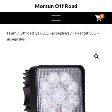
Morsun Off Road
0
Åben
menu
Hjem
/
Offroad lys
/
LED -arbejdslys
/ Firkantet LED -
arbejdslys