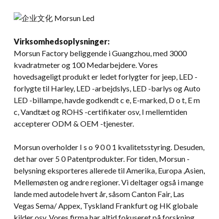
Virksomhedsoplysninger:
Morsun Factory beliggende i Guangzhou, med 3000
kvadratmeter og 100 Medarbejdere. Vores
hovedsageligt produkt er ledet forlygter for jeep, LED -
forlygte til Harley, LED -arbejdslys, LED -barlys og Auto
LED -billampe, havde godkendt c e, E-marked, D o t, E m
c, Vandtæt og ROHS -certifikater osv, I mellemtiden
accepterer ODM & OEM -tjenester.
Morsun overholder I s o 9 0 0 1 kvalitetsstyring. Desuden,
det har over 5 0 Patentprodukter. For tiden, Morsun -
belysning eksporteres allerede til Amerika, Europa ,Asien,
Mellemøsten og andre regioner. Vi deltager også i mange
lande med autodele hvert år, såsom Canton Fair, Las
Vegas Sema/ Appex, Tyskland Frankfurt og HK globale
kilder osv. Vores firma har altid fokuseret på forskning,