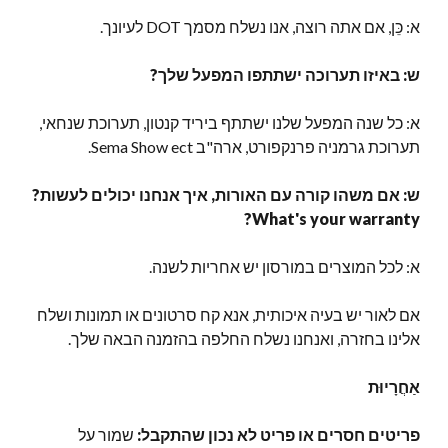
א: כֵּן, אם אתה רוצה, אנו נשלח מסמך DOT לעיונך.
ש: באיזו תערוכה ישתתפו המפעל שלך?
א: כל שנה המפעל שלנו ישתתף ביריד קנטון, תערוכת שנחאי,
תערוכת גרמניה פרנקפורט, ארה"ב Sema Show ect.
ש: אם משהו קורה עם האורות, איך אנחנו יכולים לעשות?
?
What's your warranty
א: לכל המוצרים במורסון יש אחריות לשנה.
אם לאור יש בעיה איכותית, אנא קח סרטונים או תמונות ושלח
אלינו בחזרה, ואנחנו נשלח החלפה בהזמנה הבאה שלך.
אַחֲרָיוּת
פריטים חסרים או פריט לא נכון שהתקבל:
שמור על