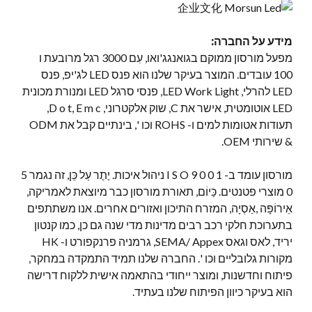
מידע על החברה:
מפעל מורסון ממוקם בגואנגג'ואו, עִם 3000 רגל מרובעת ו
100 עובדים. המוצר בעיקר שלנו הוא פנס LED לג'יפ, פנס
LED להרלי, LED Work Light, פנסי סרגל LED ומנורת מכונית
LED אוטומטית, אישר את C, שוק אלקטרוני, D o t, E m c,
תעודות אטומות למים ו- ROHS וכו ', בינתיים קבל את ODM
& שירותי OEM.
מורסון עומד ב- I S O 9 0 0 1 ניהול איכות. יֶתֶר עַל כֵּן, זה נגמר 5
0 מוצרי פטנטים. כַּיוֹם, תאורת מורסון כבר מיוצאת לאמריקה,
אֵירוֹפָּה ,אַסְיָה, המזרח התיכון ואזורים אחרים. אנו משתתפים
בתערוכת חלקי רכב רבים מדינות מדי שנה גם כן, כמו קנטון
יריד, לאס וגאס SEMA/ Appex, גרמניה פרנקפורט ו- HK
מקורות גלובליים וכו '. החברה שלנו תמיד התמקדה במחקר,
פיתוח וחדשנות, ומוצר ייחודי בהתאמה אישית ללקוח דרישה
הוא בעיקר כיוון הפיתוח שלנו בעתיד.