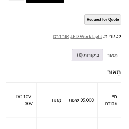
LED
מרובעים
כַּמוּת
קטגוריות:
LED Work Light
,
אור דרכו
תֵאוּר
ביקורות (0)
תֵאוּר
חיי
DC 10V-
35,000 שעות
מֶתַח
עבודה
30V