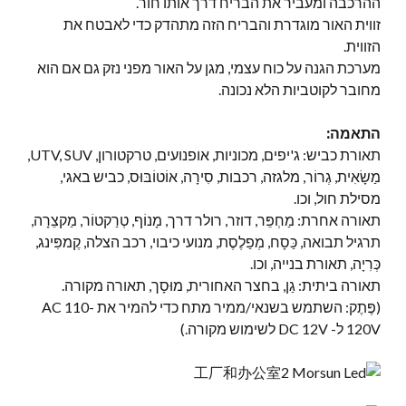
ההרכבה ומעביר את הבריח דרך אותו חור.
זווית האור מוגדרת והבריח הזה מתהדק כדי לאבטח את
הזווית.
מערכת הגנה על כוח עצמי, מגן על האור מפני נזק גם אם הוא
מחובר לקוטביות הלא נכונה.
התאמה:
תאורת כביש: ג'יפים, מכוניות, אופנועים, טרקטורון, UTV, SUV,
מַשָׂאִית, גְרוֹר, מלגזה, רכבות, סִירָה, אוֹטוֹבּוּס, כביש באגי,
מסילת חול, וכו.
תאורה אחרת: מַחְפֵּר, דוזר, רולר דרך, מָנוֹף, טְרַקטוֹר, מַקצֵרָה,
תרגיל תבואה, כַּסָח, מְפַלֶסֶת, מנועי כיבוי, רכב הצלה, קֶמפִּינג,
כְּרִיָה, תאורת בנייה, וכו.
תאורה ביתית: גַן, בחצר האחורית, מוּסָך, תאורה מקורה.
(פֶּתֶק: השתמש בשנאי/ממיר מתח כדי להמיר את AC 110-
120V ל- DC 12V לשימוש מקורה.)