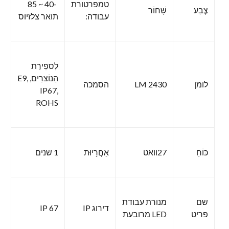
טמפרטורת
-40 ~ 85
צֶבַע
שָׁחוֹר
עבודה:
תואר צלזיוס
לִספִירַת
הַנוֹצרִים, E9,
לומן
2430 LM
הסמכה
IP67,
ROHS
כּוֹחַ
27וואט
אַחֲרָיוּת
1 שנים
שם
מנורת עבודת
דירוג IP
IP 67
פריט
LED מרובעת