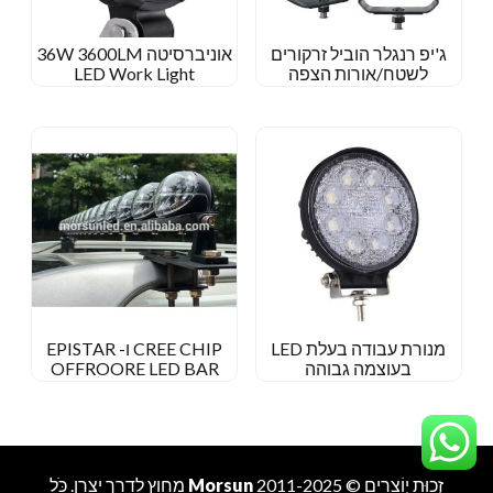
ג'יפ רנגלר הוביל זרקורים
אוניברסיטה 36W 3600LM
לשטח/אורות הצפה
LED Work Light
מנורת עבודה בעלת LED
CREE CHIP ו- EPISTAR
בעוצמה גבוהה
OFFROORE LED BAR
זְכוּת יְוֹצרִים © 2011-2025
Morsun
מחוץ לדרך
יַצרָן
. כֹּל