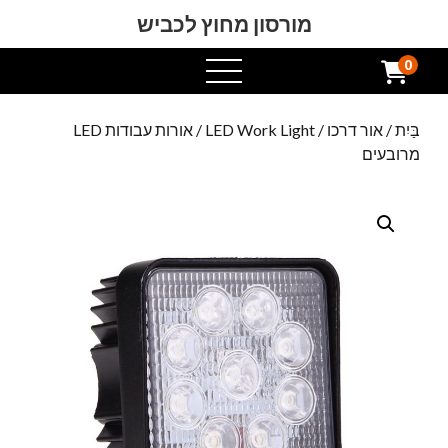
מורסון מחוץ לכביש
0
תפריט
פתוח
בַּיִת
/
אור דרכו
/
LED Work Light
/ אורות עבודות LED
מרובעים