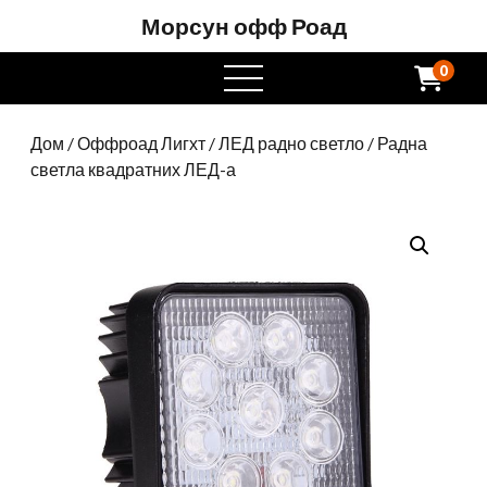
Морсун офф Роад
0
отворен
мени
Дом
/
Оффроад Лигхт
/
ЛЕД радно светло
/ Радна
светла квадратних ЛЕД-а