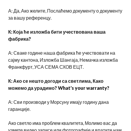
А: Да, Ако желите, Послаћемо документу о документу
за вашу референцу.
К: Која ће изложба бити учествована ваша
фабрика?
А: Сваке године наша фабрика ће учествовати на
сајму кантона, Изложба Шангаја, Немачка изложба
Франкфурт, УСА СЕМА СХОВ ЕЦТ.
К: Ако се нешто догоди са светлима, Како
можемо да урадимо?
What's your warranty
?
А: Сви производи у Морсуну имају годину дана
гаранције.
Ако светло има проблем квалитета, Молимо вас да
узмете видео записе или фотографије и вратите нам