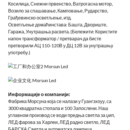
Косилица, Снежни првенство, Ватрогасна мотор,
Возило за спашавање, Камповање, Рударство,
Грађевинско осветљење, итд.
Осветљење домаћинстава: Башта, Двориште,
Гаража, Унутрашња расвета. (Бележити: Користите
напон трансформатор / претварач да бисте
претворили АЦ 110-120В у ДЦ 12В за унутрашњу
употребу.)
Информације о компанији:
Фабрика Морсуна која се налази у Гуангзхоуу, са
3000 квадратна стопала и 100 Запослени. Наш
углавном производ се води предња светла за џип,
ЛЕД фарова за Харлеи, ЛЕД радно светло, ЛЕД
БАРСКА Светла и аутоматска лампица