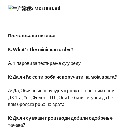
Постављана питања
К:
What's the minimum order
?
А: 1 парови за тестирање су у реду.
К: Да ли ће се ти роба испоручити на моја врата?
А: Да, Обично испоручујемо робу експресним попут
ДХЛ-а, Упс, Федек ЕЦТ., Они ће бити сигурни да ће
вам бродска роба на врата.
К: Да ли су ваши производи добили одобрење
тачака?