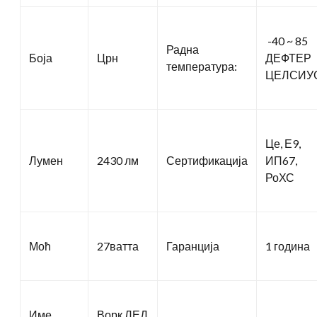
-40 ~ 85
Радна
Боја
Црн
ДЕФТЕР
температура:
ЦЕЛСИУ
Це, Е9,
Лумен
2430 лм
Сертификација
ИП67,
РоХС
Моћ
27ватта
Гаранција
1 година
Име
Ворк ЛЕД