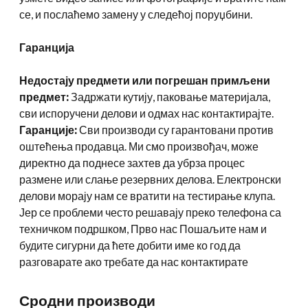
се, и послаћемо замену у следећој поруџбини.
Гаранција
Недостају предмети или погрешан примљени
предмет:
Задржати кутију, паковање материјала,
сви испоручени делови и одмах нас контактирајте.
Гаранције:
Сви производи су гарантовани против
оштећења продавца. Ми смо произвођач, може
директно да поднесе захтев да убрза процес
размене или слање резервних делова. Електронски
делови морају нам се вратити на тестирање клупа.
Јер се проблеми често решавају преко телефона са
техничком подршком, Прво нас Пошаљите нам и
будите сигурни да ћете добити име ко год да
разговарате ако требате да нас контактирате
Сродни производи