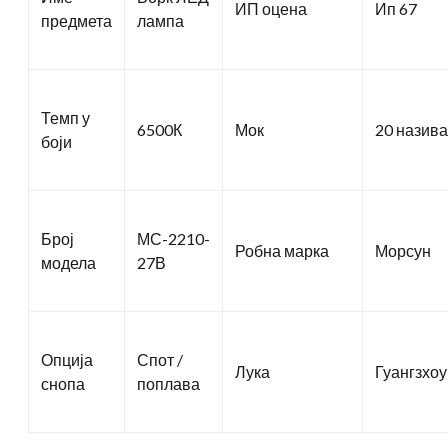
ИП оцена
Ип 67
предмета
лампа
Темп у
6500К
Мок
20 назива
боји
Број
МС-2210-
Робна марка
Морсун
модела
27В
Опција
Спот /
Лука
Гуангзхоу
снопа
поплава