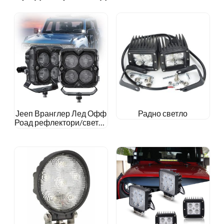
Јееп Вранглер Лед Офф
Радно светло
Роад рефлектори/светла
за поплаве