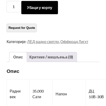
Радна
Убаци у корпу
светла
квадратних
ЛЕД-
а
количина
Категорије:
ЛЕД радно светло
,
Оффроад Лигхт
Опис
Критике / мишљења (0)
Опис
Радни
35,000
ДЦ
Напон
век
Сати
10В-30В