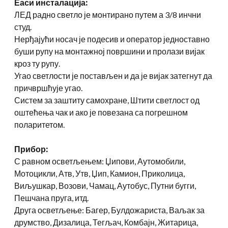
Еаси инсталација:
ЛЕД радно светло је монтирано путем а 3/8 инчни
студ.
Нерђајући носач је подесив и оператор једноставно
буши рупу на монтажној површини и пролази вијак
кроз ту рупу.
Угао светлости је постављен и да је вијак затегнут да
причвршћује угао.
Систем за заштиту самохране, Штити светлост од
оштећења чак и ако је повезана са погрешном
поларитетом.
Прибор:
С равном осветљењем: Џипови, Аутомобили,
Мотоцикли, Атв, Утв, Џип, Камион, Приколица,
Виљушкар, Возови, Чамац, Аутобус, Путни бугги,
Пешчана пруга, итд.
Друга осветљење: Багер, Булдожариста, Ваљак за
друмство, Дизалица, Тегљач, Комбајн, Житарица,