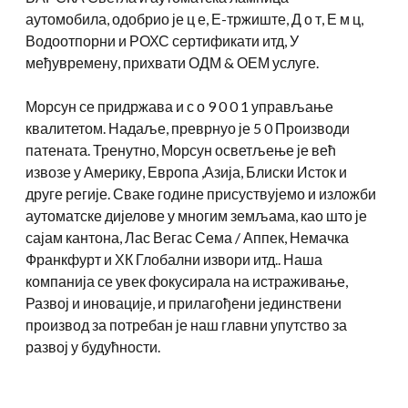
аутомобила, одобрио је ц е, Е-тржиште, Д о т, Е м ц,
Водоотпорни и РОХС сертификати итд, У
међувремену, прихвати ОДМ & ОЕМ услуге.
Морсун се придржава и с о 9 0 0 1 управљање
квалитетом. Надаље, преврнуо је 5 0 Производи
патената. Тренутно, Морсун осветљење је већ
извозе у Америку, Европа ,Азија, Блиски Исток и
друге регије. Сваке године присуствујемо и изложби
аутоматске дијелове у многим земљама, као што је
сајам кантона, Лас Вегас Сема / Аппек, Немачка
Франкфурт и ХК Глобални извори итд.. Наша
компанија се увек фокусирала на истраживање,
Развој и иновације, и прилагођени јединствени
производ за потребан је наш главни упутство за
развој у будућности.