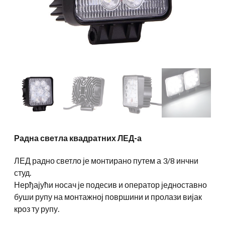
Радна светла квадратних ЛЕД-а
ЛЕД радно светло је монтирано путем а 3/8 инчни
студ.
Нерђајући носач је подесив и оператор једноставно
буши рупу на монтажној површини и пролази вијак
кроз ту рупу.