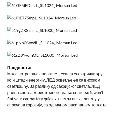
Предности:
Мала потрошња енергије: – Усваја електрични круг
који штеди енергију, ЛЕД осветљење са високом
светлошћу. За разлику од сакријског светла, ЛЕД
радна светла користе много мање снаге,
so it won't
flat your car battery quick
, а светла не заслепљују.
спречава корозију, са одличном расипањем топлоте