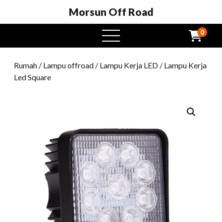
Morsun Off Road
0
Buka
menu
Rumah
/
Lampu offroad
/
Lampu Kerja LED
/ Lampu Kerja
Led Square