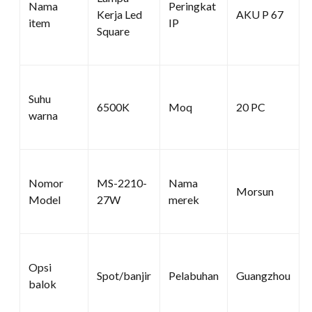
Nama
Peringkat
Kerja Led
AKU P 67
item
IP
Square
Suhu
6500K
Moq
20 PC
warna
Nomor
MS-2210-
Nama
Morsun
Model
27W
merek
Opsi
Spot/banjir
Pelabuhan
Guangzhou
balok