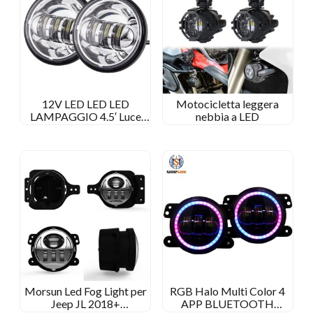
12V LED LED LED
Motocicletta leggera
LAMPAGGIO 4.5′ Luce
nebbia a LED
della nebbia a LED per
Harley Davidson 4 1/2
Lampada a nebbia rotonda
di pollice
Morsun Led Fog Light per
RGB Halo Multi Color 4
Jeep JL 2018+
APP BLUETOOTH