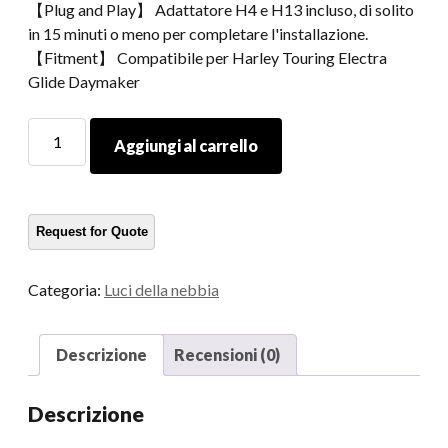
【Plug and Play】 Adattatore H4 e H13 incluso, di solito
in 15 minuti o meno per completare l'installazione.
【Fitment】 Compatibile per Harley Touring Electra
Glide Daymaker
Morsun
Aggiungi al carrello
4.5
Porta
luminosa
a
nebbia
per
Categoria:
Luci della nebbia
pollici
per
tourning
Descrizione
Recensioni (0)
Electra
Glide
Descrizione
Fog
Lample