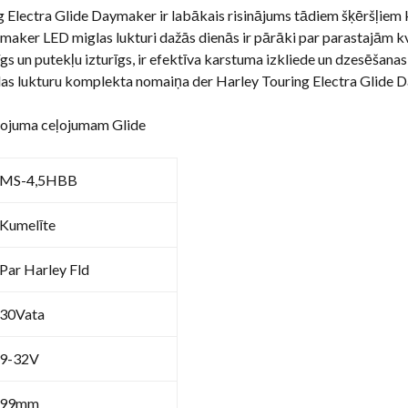
 Electra Glide Daymaker ir labākais risinājums tādiem šķēršļiem kā 
maker LED miglas lukturi dažās dienās ir pārāki par parastajām kv
rīgs un putekļu izturīgs, ir efektīva karstuma izkliede un dzesēšana
las lukturu komplekta nomaiņa der Harley Touring Electra Glide 
eļojuma ceļojumam Glide
MS-4,5HBB
Kumelīte
Par Harley Fld
30Vata
9-32V
99mm