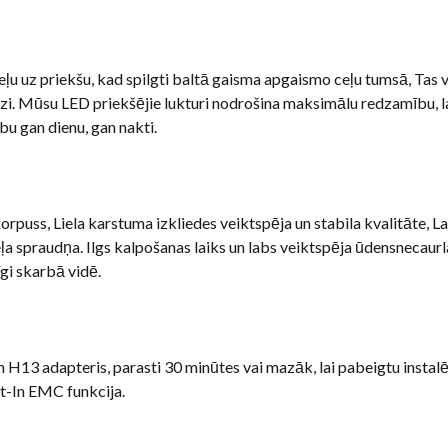
eļu uz priekšu, kad spilgti baltā gaisma apgaismo ceļu tumsā, Tas v
zi. Mūsu LED priekšējie lukturi nodrošina maksimālu redzamību, l
bu gan dienu, gan nakti.
rpuss, Liela karstuma izkliedes veiktspēja un stabila kvalitāte, L
a spraudņa. Ilgs kalpošanas laiks un labs veiktspēja ūdensnecaurl
gi skarbā vidē.
un H13 adapteris, parasti 30 minūtes vai mazāk, lai pabeigtu insta
lit-In EMC funkcija.