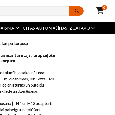
0
atvērta ēdienkarte
atvērta ēdi
GAISMA
CITAS AUTOMAŠĪNAS IZGATAVO
las lampu korpusu
aismas turētājs, lai apceļotu
u korpusu
st alumīnija sakausējuma
 LED mikroshēmas, Iebūvēta EMC
riecienizturīgs un putekļu
 izkliede un dzesēšanas
aņošana】 H4 un H13 adapteris,
lai pabeigtu instalēšanu.