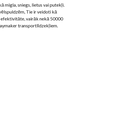
migla, sniegs, lietus vai putekļi.
ēlspuldzēm, Tie ir veidoti kā
s efektivitāte, vairāk nekā 50000
Daymaker transportlīdzekļiem.