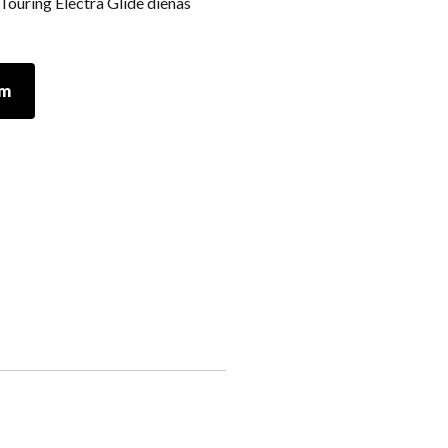
ouring Electra Glide dienas
am