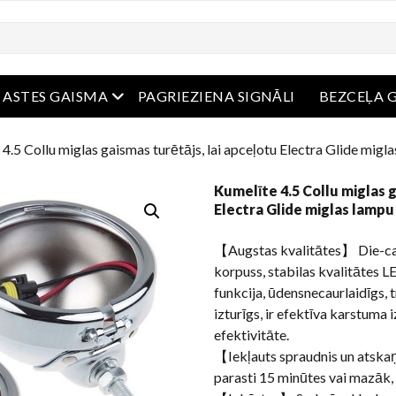
ērta ēdienkarte
atvērta ēdienkarte
ASTES GAISMA
PAGRIEZIENA SIGNĀLI
BEZCEĻA 
 4.5 Collu miglas gaismas turētājs, lai apceļotu Electra Glide mig
Kumelīte 4.5 Collu miglas g
Electra Glide miglas lamp
【Augstas kvalitātes】 Die-ca
korpuss, stabilas kvalitātes
funkcija, ūdensnecaurlaidīgs, t
izturīgs, ir efektīva karstuma
efektivitāte.
【Iekļauts spraudnis un atsk
parasti 15 minūtes vai mazāk, 