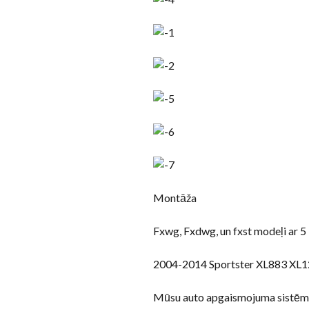
Montāža
Fxwg, Fxdwg, un fxst modeļi ar 5
2004-2014 Sportster XL883 XL
Mūsu auto apgaismojuma sistēm