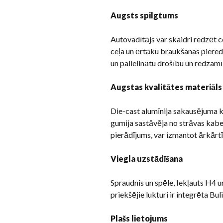
Augsts spilgtums
Autovadītājs var skaidri redzēt c
ceļa un ērtāku braukšanas piered
un palielinātu drošību un redzamī
Augstas kvalitātes materiāls
Die-cast alumīnija sakausējuma ko
gumija sastāvēja no strāvas kabeļ
pierādījums, var izmantot ārkārtī
Viegla uzstādīšana
Spraudnis un spēle, Iekļauts H4 
priekšējie lukturi ir integrēta Bu
Plašs lietojums