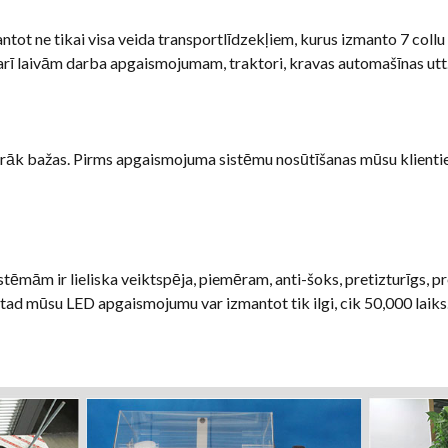
ot ne tikai visa veida transportlīdzekļiem, kurus izmanto 7 collu lu
t arī laivām darba apgaismojumam, traktori, kravas automašīnas utt
airāk bažas. Pirms apgaismojuma sistēmu nosūtīšanas mūsu klient
mām ir lieliska veiktspēja, piemēram, anti-šoks, pretizturīgs, pr
tad mūsu LED apgaismojumu var izmantot tik ilgi, cik 50,000 laiks