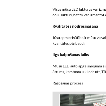
Visus mūsu LED lukturus var izmant
collu lukturi, bet to var izmanto
Kvalitātes nodrošināšana
Jūsu apmierinātība ir mūsu visv
kvalitātes pārbaudi.
Ilgs kalpošanas laiks
Mūsu LED auto apgaismojuma sistē
ātrums, karstuma izkliede utt, Tā
Ražošanas process