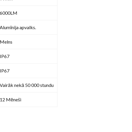
6000LM
Alumīnija apvalks.
Melns
IP67
IP67
Vairāk nekā 50 000 stundu
12 Mēneši