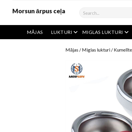
Morsun ārpus ceļa
Meklēšana
atvērta ēdienkarte
atv
MĀJAS
LUKTURI
MIGLAS LUKTURI
Mājas
/
Miglas lukturi
/ Kumelīte