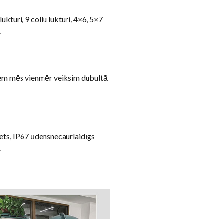
kturi, 9 collu lukturi, 4×6, 5×7
.
iem mēs vienmēr veiksim dubultā
ets, IP67 ūdensnecaurlaidīgs
.